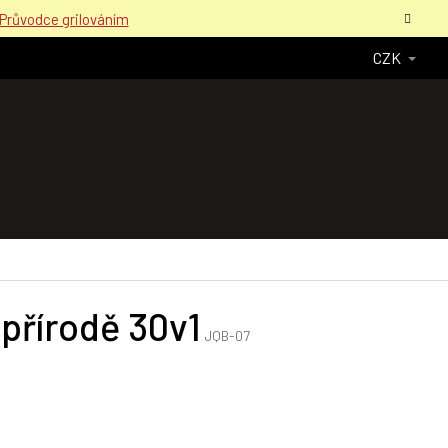
Průvodce grilováním
CZK
 přírodě 30v1
JQB-07