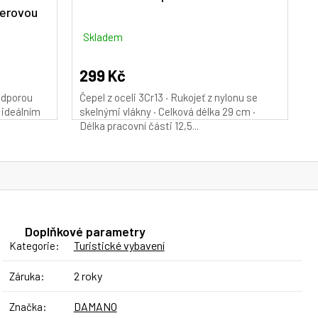
merovou
Skladem
299 Kč
odporou
Čepel z oceli 3Cr13 · Rukojeť z nylonu se
e ideálním
skelnými vlákny · Celková délka 29 cm ·
Délka pracovní části 12,5...
Doplňkové parametry
Turistické vybavení
Kategorie
:
2 roky
Záruka
:
DAMANO
Značka
: