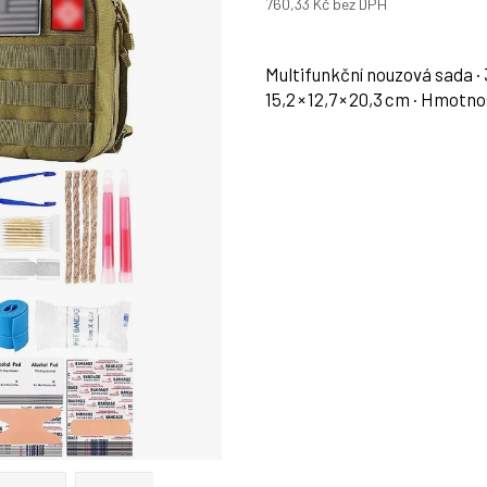
760,33 Kč bez DPH
Měrná
cena:
Multifunkční nouzová sada ·
15,2 × 12,7 × 20,3 cm · Hmotn