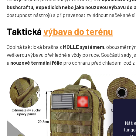
bushcraftu, expedicích nebo jako nouzovou výbavu do 
dostupnost nástrojů a připravenost zvládnout nečekané sit
Taktická
výbava do terénu
Odolná taktická brašna s
MOLLE systémem
, obousměrný
veškerou výbavu přehledně a vždy po ruce. Součástí sady j
a
nouzové termální fólie
pro ochranu před chladem, což z ní
Náš e
fungov