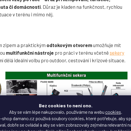
auta či domácnosti
. Důraz je kladen na funkčnost, rychlou
uace v terénu i mimo něj.
m zipem a praktickým
odtokovým otvorem
umožňuje mít
sou
multifunkční nástroje
pro práci v terénu včetně
sekery
 dělá ideální volbu pro outdoor, cestování i krizové situace.
Bez cookies to není ono.
Aby se vám lépe nakupovalo, používáme na webu
cookies
.
-shop damano.cz používá soubory cookies, které potřebuje, aby s
al, dobře se ovládal a aby se vám zobrazovaly zejména relevantní n