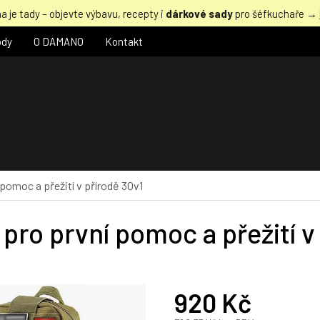
a je tady – objevte výbavu, recepty i
dárkové sady
pro šéfkuchaře →
ody
O DAMANO
Kontakt
pomoc a přežití v přírodě 30v1
pro první pomoc a přežití v
920 Kč