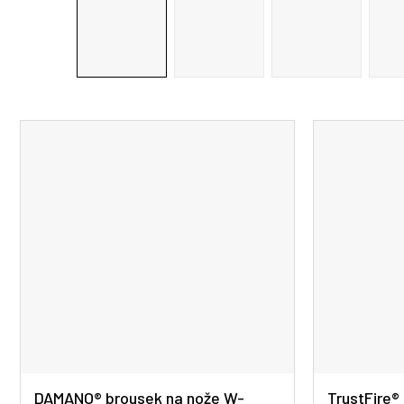
DAMANO® brousek na nože W-
TrustFire®