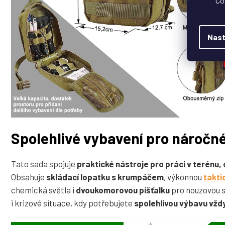
Co
Nast
Spolehlivé vybavení pro náročn
Tato sada spojuje
praktické nástroje pro práci v terénu,
Obsahuje
skládací lopatku s krumpáčem
, výkonnou
takti
chemická světla i
dvoukomorovou píšťalku
pro nouzovou si
i krizové situace, kdy potřebujete
spolehlivou výbavu vžd