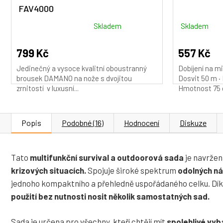
FAV4000
Průměrné
Skladem
Skladem
hodnocení
produktu
799 Kč
557 Kč
je
Jedinečný a vysoce kvalitní oboustranný
Dobíjení na m
5,0
brousek DAMANO na nože s dvojitou
Dosvit 50 m · 
z
zrnitostí v luxusní...
Hmotnost 75 g 
5
hvězdiček.
Popis
Podobné (16)
Hodnocení
Diskuze
Tato
multifunkční survival a outdoorová sada
je navržen
krizových situacích.
Spojuje široké spektrum
odolných ná
jednoho kompaktního a přehledně uspořádaného celku. Dík
použití bez nutnosti nosit několik samostatných sad.
Sada je určena pro všechny, kteří chtějí mít
spolehlivé vyba