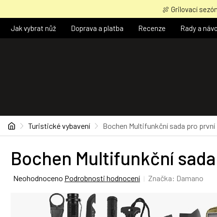
Přejít
🍖 Grilovací sezón
na
obsah
Jak vybrat nůž
Doprava a platba
Recenze
Rady a náv
Domů
Turistické vybavení
Bochen Multifunkční sada pro první 
Bochen Multifunkční sada 
Průměrné
Neohodnoceno
Podrobnosti hodnocení
Značka:
Damano
hodnocení
produktu
je