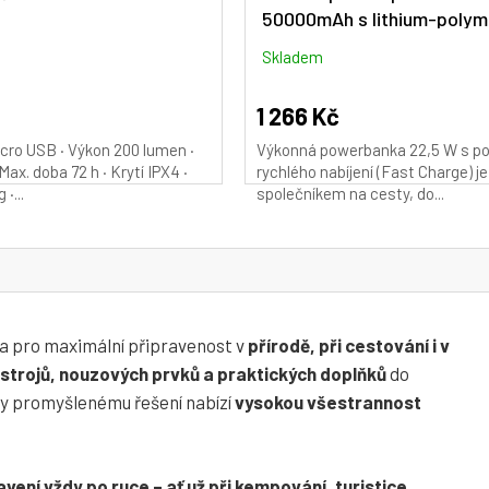
50000mAh s lithium-poly
baterií 22,5W - černá
Skladem
1 266 Kč
icro USB · Výkon 200 lumen ·
Výkonná powerbanka 22,5 W s p
Max. doba 72 h · Krytí IPX4 ·
rychlého nabíjení (Fast Charge) j
·...
společníkem na cesty, do...
a pro maximální připravenost v
přírodě, při cestování i v
strojů, nouzových prvků a praktických doplňků
do
y promyšlenému řešení nabízí
vysokou všestrannost
vení vždy po ruce – ať už při kempování, turistice,