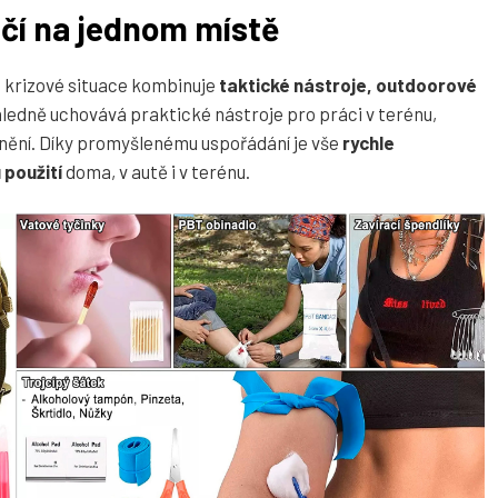
ečí na jednom místě
i krizové situace kombinuje
taktické nástroje, outdoorové
ledně uchovává praktické nástroje pro práci v terénu,
zranění. Díky promyšlenému uspořádání je vše
rychle
použití
doma, v autě i v terénu.