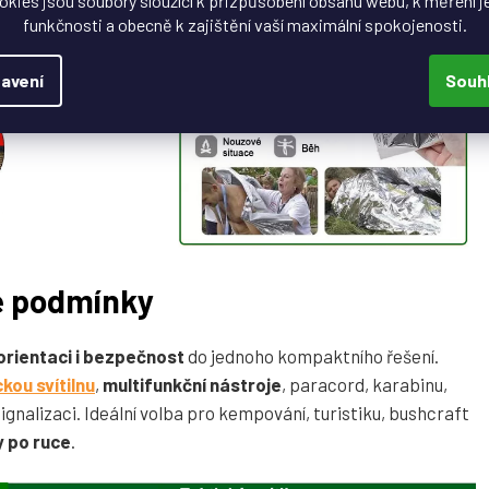
okies jsou soubory sloužící k přizpůsobení obsahu webu, k měření j
funkčnosti a obecně k zajištění vaší maximální spokojenosti.
avení
Souh
é podmínky
 orientaci i bezpečnost
do jednoho kompaktního řešení.
ckou svítilnu
,
multifunkční nástroje
, paracord, karabinu,
gnalizaci. Ideální volba pro kempování, turistiku, bushcraft
y po ruce
.