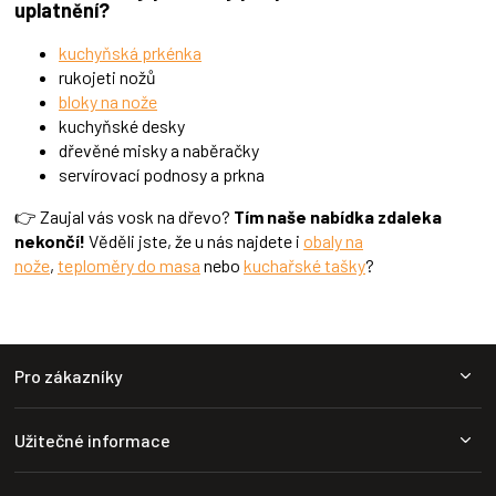
uplatnění?
kuchyňská prkénka
rukojeti nožů
bloky na nože
kuchyňské desky
dřevěné misky a naběračky
servírovací podnosy a prkna
👉 Zaujal vás vosk na dřevo?
Tím naše nabídka zdaleka
nekončí!
Věděli jste, že u nás najdete i
obaly na
nože
,
teploměry do masa
nebo
kuchařské tašky
?
Z
Pro zákazníky
á
p
a
Užitečné informace
t
í