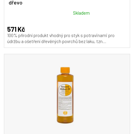
dřevo
Průměrné
Skladem
hodnocení
produktu
571 Kč
je
100% přírodní produkt vhodný pro styk s potravinami pro
5,0
údržbu a ošetření dřevěných povrchů bez laku, tzn....
z
5
hvězdiček.