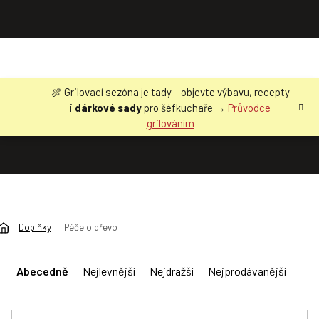
Přejít
🍖 Grilovací sezóna je tady – objevte výbavu, recepty
na
i
dárkové sady
pro šéfkuchaře →
Průvodce
obsah
grilováním
Doplňky
Péče o dřevo
Ř
a
Abecedně
Nejlevnější
Nejdražší
Nejprodávanější
z
e
n