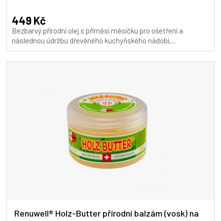
hodnocení
produktu
449 Kč
je
Bezbarvý přírodní olej s příměsí měsíčku pro ošetření a
5,0
následnou údržbu dřevěného kuchyňského nádobí,...
z
5
hvězdiček.
Renuwell® Holz-Butter přírodní balzám (vosk) na