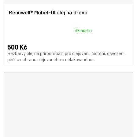
Renuwell® Möbel-Öl olej na dřevo
Průměrné
Skladem
hodnocení
produktu
500 Kč
je
Bezbarvý olej na přírodní bázi pro olejování, čištění, osvěžení,
5,0
péči a ochranu olejovaného a nelakovaného...
z
5
hvězdiček.