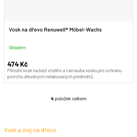
Vosk na dřevo Renuwell® Möbel-Wachs
Skladem
474 Kč
Přírodní vosk na bázi včelího a carnauba vosku pro ochranu
povrchu dřevěných nelakovaných předmětů.
4
položek celkem
O
v
l
á
d
Vosk a olej na dřevo
a
c