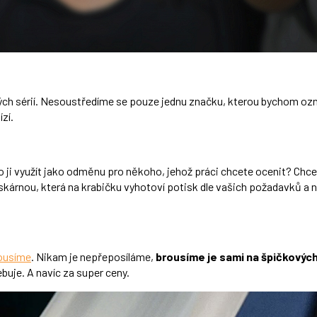
ých sérií. Nesoustředíme se pouze jednu značku, kterou bychom ozna
zí.
ji využít jako odměnu pro někoho, jehož práci chcete ocenit? Chcet
kárnou, která na krabičku vyhotoví potisk dle vašich požadavků a 
rousíme
. Nikam je nepřeposíláme,
brousíme je sami na špičkových
ebuje. A navíc za super ceny.