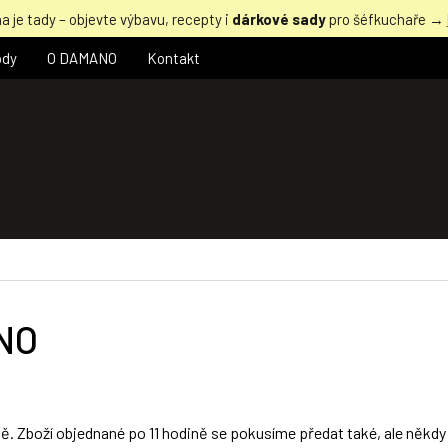
a je tady – objevte výbavu, recepty i
dárkové sady
pro šéfkuchaře →
ody
O DAMANO
Kontakt
ANO
tě. Zboží objednané po 11 hodině se pokusíme předat také, ale někdy