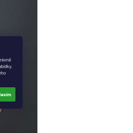
právně
abídky.
eho
lasím