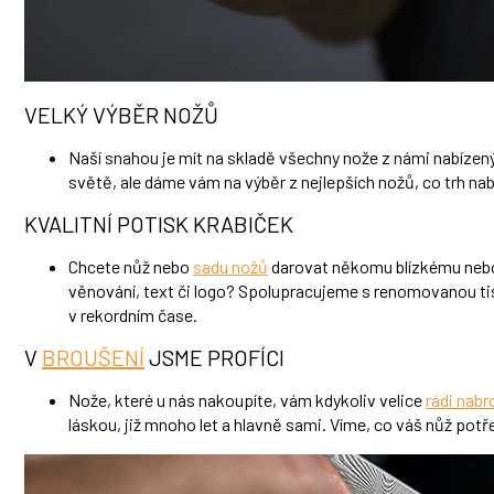
VELKÝ VÝBĚR NOŽŮ
Naší snahou je mít na skladě všechny nože z námi nabízen
světě, ale dáme vám na výběr z nejlepších nožů, co trh nabí
KVALITNÍ POTISK KRABIČEK
Chcete nůž nebo
sadu nožů
darovat někomu blízkému nebo 
věnování, text či logo? Spolupracujeme s renomovanou tis
v rekordním čase.
V
BROUŠENÍ
JSME PROFÍCI
Nože, které u nás nakoupíte, vám kdykoliv velice
rádi nab
láskou, již mnoho let a hlavně sami. Víme, co váš nůž potř