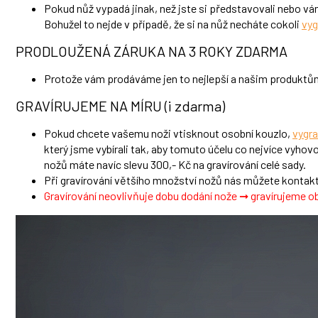
Pokud nůž vypadá jinak, než jste si představovali nebo v
Bohužel to nejde v případě, že si na nůž necháte cokoli
vyg
PRODLOUŽENÁ ZÁRUKA NA 3 ROKY ZDARMA
Protože vám prodáváme jen to nejlepší a našim produktům
GRAVÍRUJEME NA MÍRU (i zdarma)
Pokud chcete vašemu noži vtisknout osobní kouzlo,
vygra
který jsme vybírali tak, aby tomuto účelu co nejvíce vyhovo
nožů máte navíc slevu 300,- Kč na gravírování celé sady.
Při gravírování většího množství nožů nás můžete kontakto
Gravírování neovlivňuje dobu dodání nože ➞ gravírujeme 