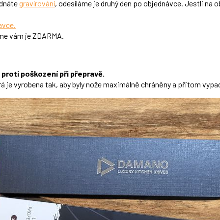
ednáte
gravírování
, odesíláme je druhý den po objednávce. Jestli na
avce.
dáme vám je ZDARMA.
proti poškození při přepravě.
erá je vyrobena tak, aby byly nože maximálně chráněny a přitom vypa