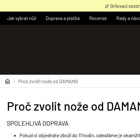
Přejít
🍖 Grilovací sezón
na
obsah
Jak vybrat nůž
Doprava a platba
Recenze
Rady a náv
Domů
Proč zvolit nože od DAMANO
Proč zvolit nože od DAM
SPOLEHLIVÁ DOPRAVA
Pokud si objednáte zboží do 11 hodin, odesíláme je okamži