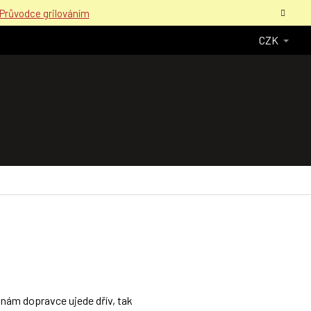
Průvodce grilováním
CZK
 nám dopravce ujede dřív, tak