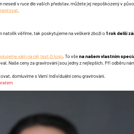
ám nesedí v ruce dle vašich představ, můžete jej nepoškozený v pův
ravírovat.
 natolik věříme, tak poskytujeme na veškeré zboží o
1 rok delší z
vírujeme vám na něj text či logo
. To vše
na našem vlastním speciá
val. Naše ceny za gravírování jsou jedny z nejlepších. Při odběru nám
vat, domluvíme s Vámi individuální cenu gravírování.
obratem