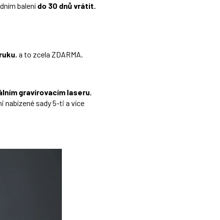
odním balení
do 30 dnů vrátit.
áruku
, a to zcela ZDARMA.
lním gravírovacím laseru
,
i nabízené sady 5-ti a více