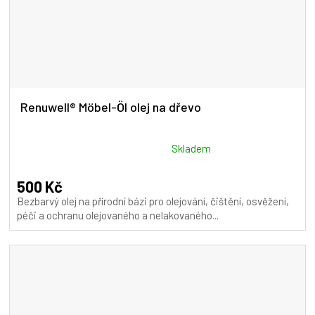
Renuwell® Möbel-Öl olej na dřevo
Průměrné
Skladem
hodnocení
produktu
500 Kč
je
Bezbarvý olej na přírodní bázi pro olejování, čištění, osvěžení,
5,0
péči a ochranu olejovaného a nelakovaného...
z
5
hvězdiček.