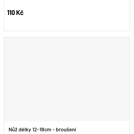
hodnocení
produktu
110 Kč
je
5,0
z
5
hvězdiček.
Nůž délky 12-18cm - broušení