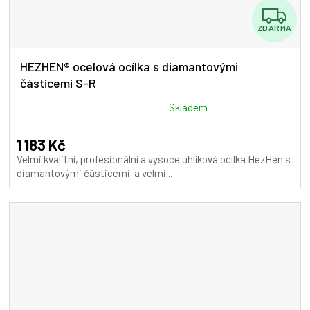
Z
ZDARMA
D
A
HEZHEN® ocelová ocílka s diamantovými
částicemi S-R
R
M
Průměrné
Skladem
hodnocení
A
produktu
1 183 Kč
je
Velmi kvalitní, profesionální a vysoce uhlíková ocílka HezHen s
5,0
diamantovými částicemi a velmi...
z
5
hvězdiček.