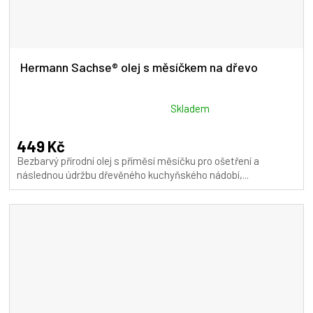
Hermann Sachse® olej s měsíčkem na dřevo
Průměrné
Skladem
hodnocení
produktu
449 Kč
je
Bezbarvý přírodní olej s příměsí měsíčku pro ošetření a
5,0
následnou údržbu dřevěného kuchyňského nádobí,...
z
5
hvězdiček.