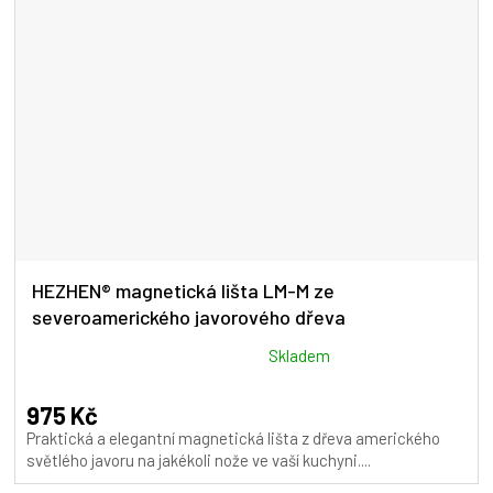
HEZHEN® magnetická lišta LM-M ze
severoamerického javorového dřeva
Průměrné
Skladem
hodnocení
produktu
975 Kč
je
Praktická a elegantní magnetická lišta z dřeva amerického
5,0
světlého javoru na jakékoli nože ve vaší kuchyni....
z