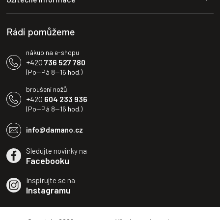
t
í
Rádi pomůžeme
nákup na e-shopu
+420
736 527 780
(Po—Pá 8—16 hod.)
broušení nožů
+420
604 233 936
(Po—Pá 8—16 hod.)
info@damano.cz
Sledujte novinky na
Facebooku
Inspirujte se na
Instagramu