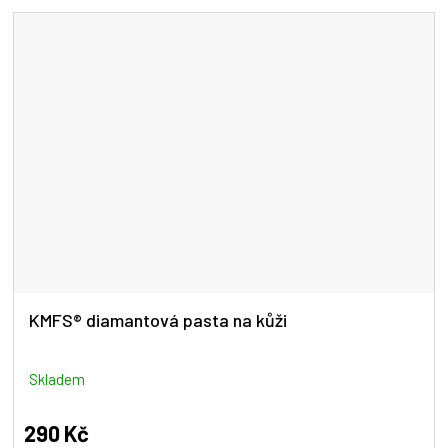
5
hvězdiček.
KMFS® diamantová pasta na kůži
Skladem
290 Kč