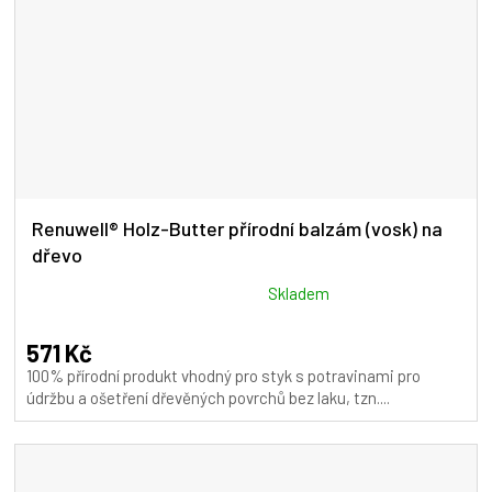
Renuwell® Holz-Butter přírodní balzám (vosk) na
dřevo
Průměrné
Skladem
hodnocení
produktu
571 Kč
je
100% přírodní produkt vhodný pro styk s potravinami pro
5,0
údržbu a ošetření dřevěných povrchů bez laku, tzn....
z
5
hvězdiček.