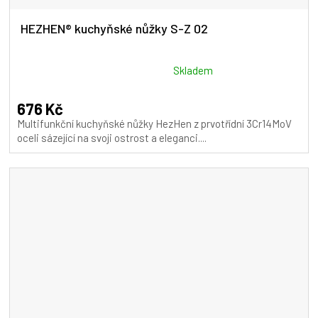
HEZHEN® kuchyňské nůžky S-Z 02
Průměrné
Skladem
hodnocení
produktu
676 Kč
je
Multifunkční kuchyňské nůžky HezHen z prvotřídní 3Cr14MoV
5,0
oceli sázející na svoji ostrost a eleganci....
z
5
hvězdiček.