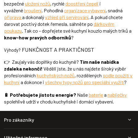
bezpečné
uložení nožů
, rychlé
doostření čepeli
i
p
vyvážené
broušení
. Pohodlná
organizace vybavení
, snadná
i
příprava
a dokonalý
vzhled při servírování
s
. A pokud chcete
u
darovat poctivý dotek řemesla, sáhněte po
dárkovém
poukazu
. Tak co – dopřejete své kuchyni kouzlo malých triků a
know-how pravých odborníků
?
FUNKČNOST A PRAKTIČNOST
Výhody?
👉 Zaujaly vás doplňky do kuchyně?
Tím naše nabídka
zdaleka nekončí!
Věděli jste, že u nás najdete široký výběr
profesionálních
kuchyňských nožů
, rozdělených
podle použití v
kuchyni
a dokonce i
všechny typy nožů pro speciální využití
?
🔋
Potřebujete jistotu energie?
Naše
baterie
a
nabíječky
spolehlivě udrží v chodu kuchyňské i domácí vybavení.
Z
Pro zákazníky
á
p
a
Užitečné informace