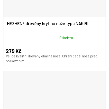
HEZHEN® dřevěný kryt na nože typu NAKIRI
Průměrné
Skladem
hodnocení
produktu
279 Kč
je
Velice kvalitní dřevěný obal na nože. Chrání čepel nože před
5,0
poškozením.
z
5
hvězdiček.