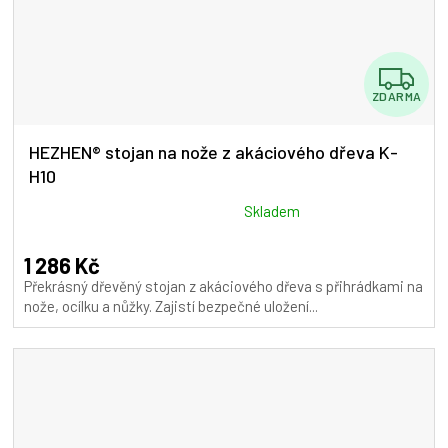
Z
ZDARMA
D
A
HEZHEN® stojan na nože z akáciového dřeva K-
H10
R
M
Průměrné
Skladem
hodnocení
A
produktu
1 286 Kč
je
Překrásný dřevěný stojan z akáciového dřeva s přihrádkami na
5,0
nože, ocílku a nůžky. Zajistí bezpečné uložení...
z
5
hvězdiček.