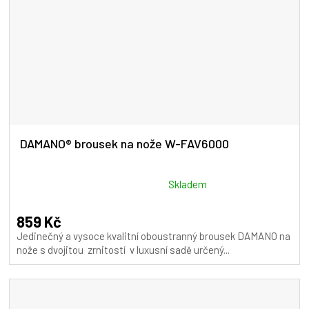
DAMANO® brousek na nože W-FAV6000
Průměrné
Skladem
hodnocení
produktu
859 Kč
je
Jedinečný a vysoce kvalitní oboustranný brousek DAMANO na
5,0
nože s dvojitou zrnitostí v luxusní sadě určený...
z
5
hvězdiček.