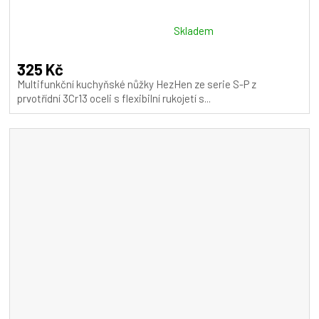
Průměrné
Skladem
hodnocení
produktu
325 Kč
je
Multifunkční kuchyňské nůžky HezHen ze serie S-P z
5,0
prvotřídní 3Cr13 oceli s flexibilní rukojetí s...
z
5
hvězdiček.