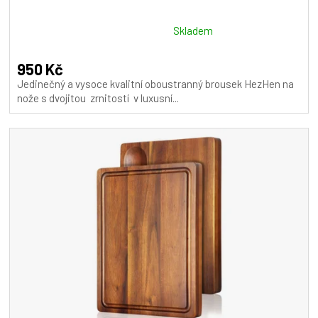
Průměrné
Skladem
hodnocení
produktu
950 Kč
je
Jedinečný a vysoce kvalitní oboustranný brousek HezHen na
5,0
nože s dvojitou zrnitostí v luxusní...
z
5
hvězdiček.