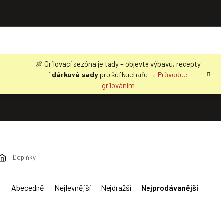
Přejít
🍖 Grilovací sezóna je tady – objevte výbavu, recepty
na
i
dárkové sady
pro šéfkuchaře →
Průvodce
obsah
grilováním
Doplňky
Ř
a
Abecedně
Nejlevnější
Nejdražší
Nejprodávanější
z
e
n