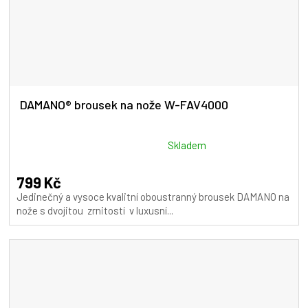
DAMANO® brousek na nože W-FAV4000
Průměrné
Skladem
hodnocení
produktu
799 Kč
je
Jedinečný a vysoce kvalitní oboustranný brousek DAMANO na
5,0
nože s dvojitou zrnitostí v luxusní...
z
5
hvězdiček.