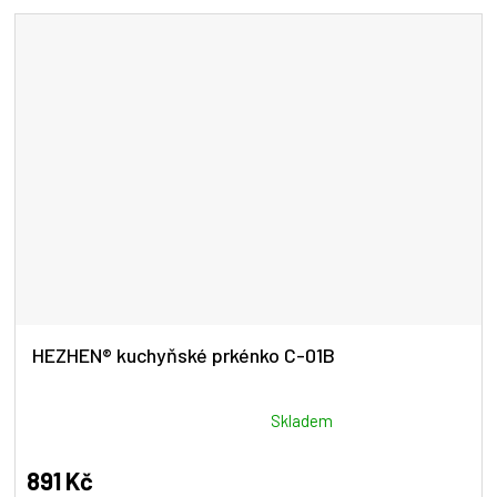
5
hvězdiček.
HEZHEN® kuchyňské prkénko C-01B
Průměrné
Skladem
hodnocení
produktu
891 Kč
je