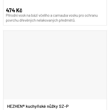
474 Kč
Přírodní vosk na bázi včelího a carnauba vosku pro ochranu
povrchu dřevěných nelakovaných předmětů.
HEZHEN® kuchyňské nůžky SZ-P