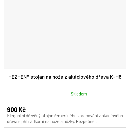
HEZHEN® stojan na nože z akáciového dřeva K-H6
Průměrné
Skladem
hodnocení
produktu
900 Kč
je
Elegantní dřevěný stojan řemeslného zpracování z akáciového
5,0
dřeva s přihrádkami na nože a nůžky. Bezpečné...
z