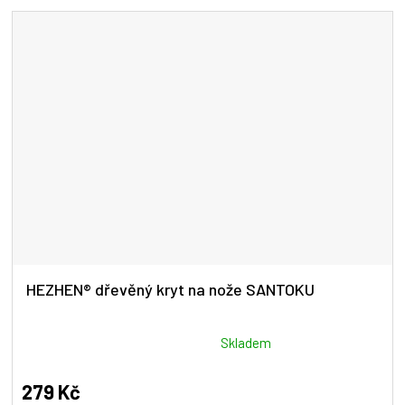
HEZHEN® dřevěný kryt na nože SANTOKU
Průměrné
Skladem
hodnocení
produktu
279 Kč
je