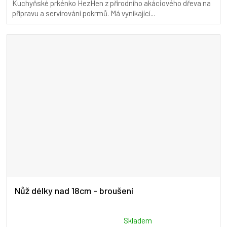
Kuchyňské prkénko HezHen z přírodního akáciového dřeva na
5,0
přípravu a servírování pokrmů. Má vyníkající...
z
5
hvězdiček.
Nůž délky nad 18cm - broušení
Průměrné
Skladem