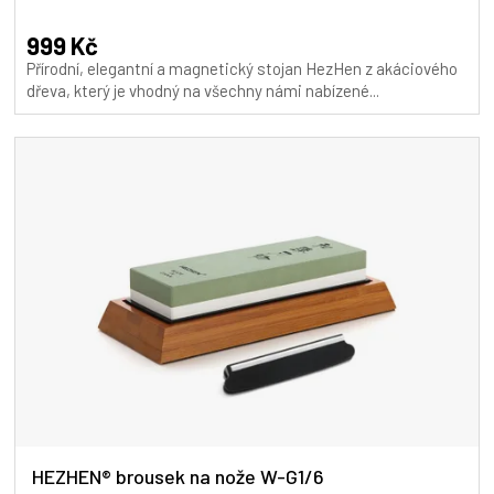
hodnocení
produktu
999 Kč
je
Přírodní, elegantní a magnetický stojan HezHen z akáciového
4,9
dřeva, který je vhodný na všechny námi nabízené...
z
5
hvězdiček.
HEZHEN® brousek na nože W-G1/6