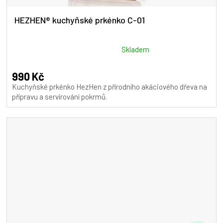
HEZHEN® kuchyňské prkénko C-01
Průměrné
Skladem
hodnocení
produktu
990 Kč
je
Kuchyňské prkénko HezHen z přírodního akáciového dřeva na
5,0
přípravu a servírování pokrmů.
z
5
hvězdiček.