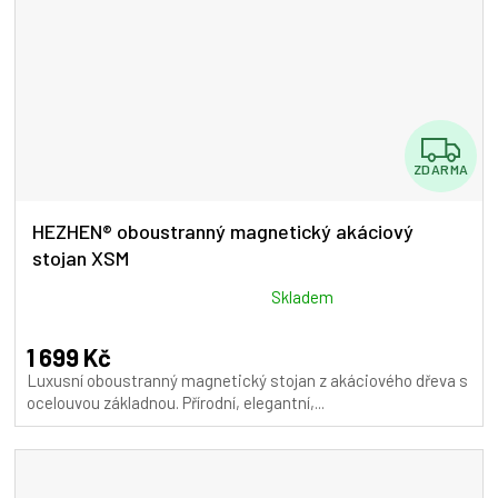
Z
ZDARMA
D
A
HEZHEN® oboustranný magnetický akáciový
stojan XSM
R
M
Průměrné
Skladem
hodnocení
A
produktu
1 699 Kč
je
Luxusní oboustranný magnetický stojan z akáciového dřeva s
5,0
ocelouvou základnou. Přírodní, elegantní,...
z
5
hvězdiček.