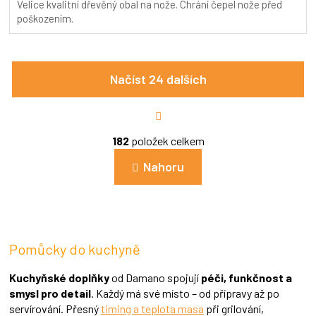
Velice kvalitní dřevěný obal na nože. Chrání čepel nože před
5,0
poškozením.
z
5
hvězdiček.
Načíst 24 dalších
S
t
r
O
á
182
položek celkem
v
n
l
k
Nahoru
á
o
d
v
a
á
c
n
í
í
p
Pomůcky do kuchyně
r
v
k
Kuchyňské doplňky
od Damano spojují
péči, funkčnost a
y
smysl pro detail
. Každý má své místo – od přípravy až po
v
servírování. Přesný
timing a teplota masa
při grilování,
ý