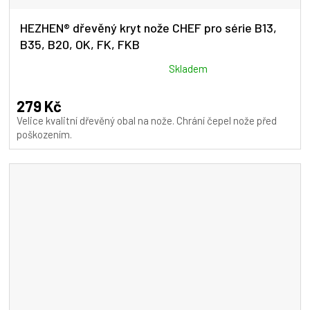
HEZHEN® dřevěný kryt nože CHEF pro série B13,
B35, B20, OK, FK, FKB
Průměrné
Skladem
hodnocení
produktu
279 Kč
je
Velice kvalitní dřevěný obal na nože. Chrání čepel nože před
5,0
poškozením.
z
5
hvězdiček.