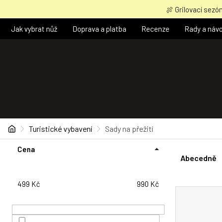
Přejít
🍖 Grilovací sezón
na
obsah
Jak vybrat nůž
Doprava a platba
Recenze
Rady a náv
Domů
Turistické vybavení
Sady na přežití
P
Ř
Cena
o
a
Abecedně
s
z
t
e
499
Kč
990
Kč
r
n
V
a
í
ý
n
p
p
n
r