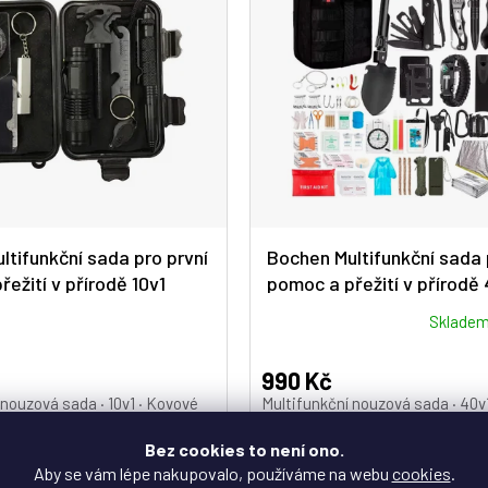
ltifunkční sada pro první
Bochen Multifunkční sada 
ežití v přírodě 10v1
pomoc a přežití v přírodě 
Průměrné
Sklade
hodnocení
produktu
990 Kč
je
 nouzová sada · 10v1 · Kovové
Multifunkční nouzová sada · 40v
5,0
ompaktní rozměry
nástroje · Kompaktní rozměry
z
16,8 cm · Hmotnost 336...
16,5 × 17,5 × 20,3 cm · Hmotnost...
Bez cookies to není ono.
5
Aby se vám lépe nakupovalo, používáme na webu
cookies
.