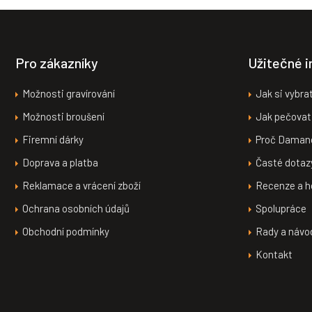
Z
á
p
a
Pro zákazníky
Užitečné 
t
í
Možnosti gravírování
Jak si vybra
Možnosti broušení
Jak pečovat
Firemní dárky
Proč Daman
Doprava a platba
Časté dotaz
Reklamace a vrácení zboží
Recenze a h
Ochrana osobních údajů
Spolupráce
Obchodní podmínky
Rady a návo
Kontakt