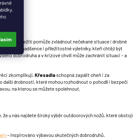
právně
abídky.
eho
lasím
á sada na přežití pomůže zvládnout nečekané situace i drobné
ushcraft nadšence i příležitostné výletníky, kteří chtějí být
dého dobrodruha a v krizové chvíli může zachránit situaci – a
věci zkomplikují.
Křesadla
schopná zapálit oheň i za
 další drobnosti, které mohou rozhodnout o pohodlí i bezpečí
bavou, na kterou se můžete spolehnout.
e, že u nás najdete široký výběr outdoorových nožů, které obstojí
ery
– inspirováno výbavou skutečných dobrodruhů.