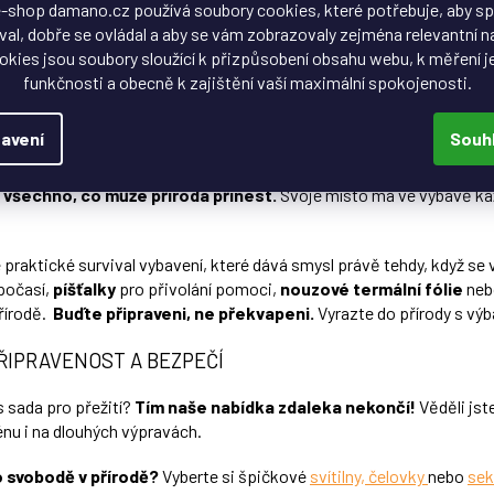
hvězdiček.
-shop damano.cz používá soubory cookies, které potřebuje, aby s
O
v
al, dobře se ovládal a aby se vám zobrazovaly zejména relevantní n
l
okies jsou soubory sloužící k přizpůsobení obsahu webu, k měření j
á
funkčnosti a obecně k zajištění vaší maximální spokojenosti.
d
dy pro přežití
a
c
avení
Souh
zhodují detaily. Zatímco dobré boty vás donesou dál, správně zvolen
í
estě.
Survival sada
je malá, ale promyšlená výbava pro dobrodruhy, b
p
a všechno, co může příroda přinést.
Svoje místo má ve výbavě kaž
r
v
k
y
 praktické survival vybavení, které dává smysl právě tehdy, když se 
v
počasí,
píšťalky
pro přivolání pomoci,
nouzové termální fólie
nebo
ý
přírodě.
Buďte připraveni, ne překvapeni.
Vyrazte do přírody s vý
p
i
ŘIPRAVENOST A BEZPEČÍ
s
u
s sada pro přežití?
Tím naše nabídka zdaleka nekončí!
Věděli jst
rénu i na dlouhých výpravách.
o svobodě v přírodě?
Vyberte si špičkové
svítilny, čelovky
nebo
sek