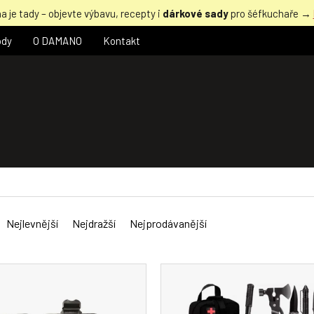
a je tady – objevte výbavu, recepty i
dárkové sady
pro šéfkuchaře →
ody
O DAMANO
Kontakt
Nejlevnější
Nejdražší
Nejprodávanější