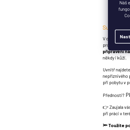
Náš e
fungov
Co
Survival sa
Nast
V divočině ro
problémy na c
připraveni n
někdy i kůži.
Uvnitř najdete
nepříznivého 
při pobytu v 
P
Přednosti?
👉 Zaujala vá
při práci v te
🔦
Toužíte p