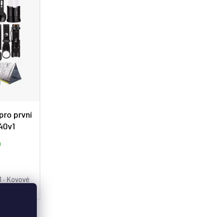
pro první
40v1
m
1 · Kovové