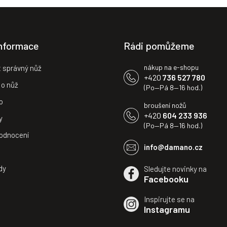
informace
Rádi pomůžeme
nákup na e-shopu
t správný nůž
+420
736 527 780
 o nůž
(Po—Pá 8—16 hod.)
o
broušení nožů
+420
604 233 936
y
(Po—Pá 8—16 hod.)
odnocení
info@damano.cz
dy
Sledujte novinky na
Facebooku
Inspirujte se na
Instagramu