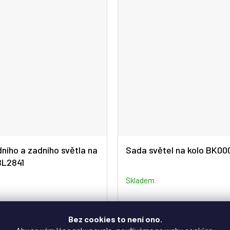
ního a zadního světla na
Sada světel na kolo BK00
BL2841
Skladem
256 Kč
Bez cookies to není ono.
í světlo · Bílé i červené LED
Přední + zadní světlo · 360° vidite
imy svícení · Krytí IPX4 ·
Krytí IP65 · Výdrž až 12 h · USB na