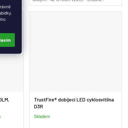
právně
abídky.
eho
lasím
0LM,
TrustFire® dobíjecí LED cyklosvítilna
D3R
m
Skladem