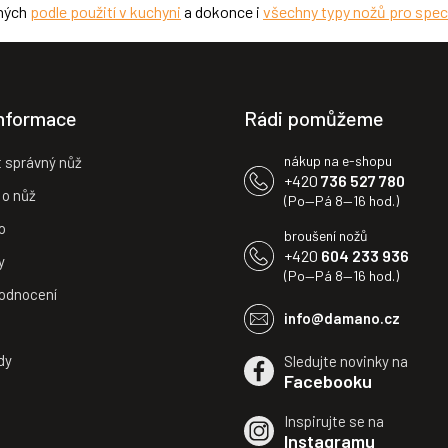
ených
podle použití v kuchyni
a dokonce i
všechny typy nožů pro speciá
u
informace
Rádi pomůžeme
nákup na e-shopu
t správný nůž
+420
736 527 780
 o nůž
(Po—Pá 8—16 hod.)
o
broušení nožů
+420
604 233 936
y
(Po—Pá 8—16 hod.)
odnocení
info@damano.cz
dy
Sledujte novinky na
Facebooku
Inspirujte se na
Instagramu