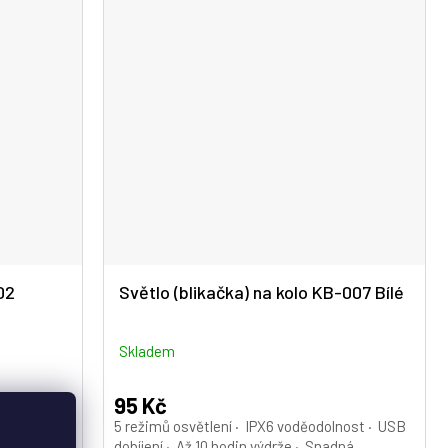
02
Světlo (blikačka) na kolo KB-007 Bílé
Skladem
95 Kč
lnost ·
5 režimů osvětlení · IPX6 voděodolnost · USB
bíjení ·
dobíjení · Až 10 hodin výdrže · Snadná...