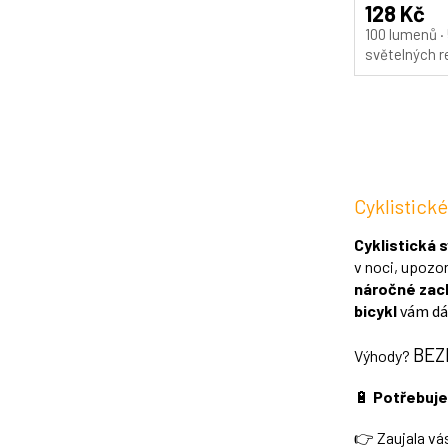
128 Kč
100 lumenů · 
světelných 
Cyklistické
Cyklistická s
v noci, upozor
náročné zach
bicykl
vám dá 
BEZ
Výhody?
🔋
Potřebuje
👉 Zaujala vás