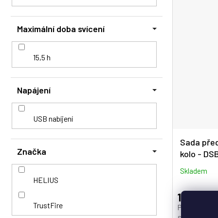
Maximální doba svícení
15,5 h
Napájení
USB nabíjení
Sada před
Značka
kolo - DS
Skladem
HELIUS
174 Kč
TrustFire
Přední + zadn
světlo · 3 rež