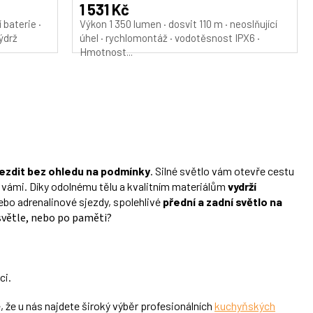
1 531 Kč
 baterie ·
Výkon 1 350 lumen · dosvit 110 m · neoslňující
Výdrž
úhel · rychlomontáž · vodotěsnost IPX6 ·
Hmotnost...
jezdit bez ohledu na podmínky
. Silné světlo vám otevře cestu
ed vámi. Díky odolnému tělu a kvalitním materiálům
vydrží
 nebo adrenalinové sjezdy, spolehlivé
přední a zadní světlo na
o světle, nebo po paměti?
ci.
, že u nás najdete široký výběr profesionálních
kuchyňských