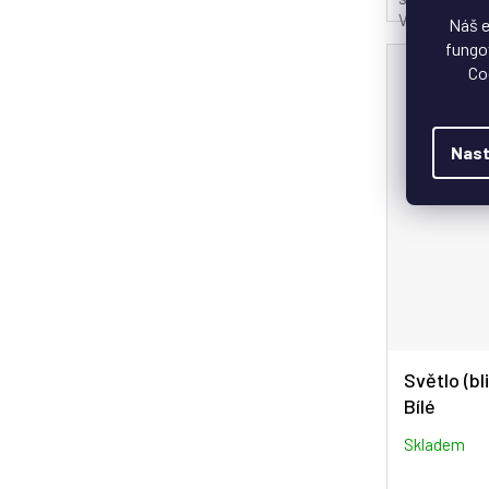
Vyměnitelné.
Náš e
fungov
Co
Nast
Světlo (b
Bílé
Skladem