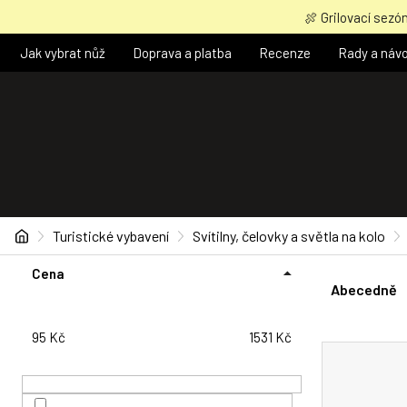
Přejít
🍖 Grilovací sezón
na
obsah
Jak vybrat nůž
Doprava a platba
Recenze
Rady a náv
Domů
Turistické vybavení
Svítilny, čelovky a světla na kolo
P
Ř
Cena
o
a
Abecedně
s
z
t
e
95
Kč
1531
Kč
r
n
V
a
í
ý
n
p
p
n
r