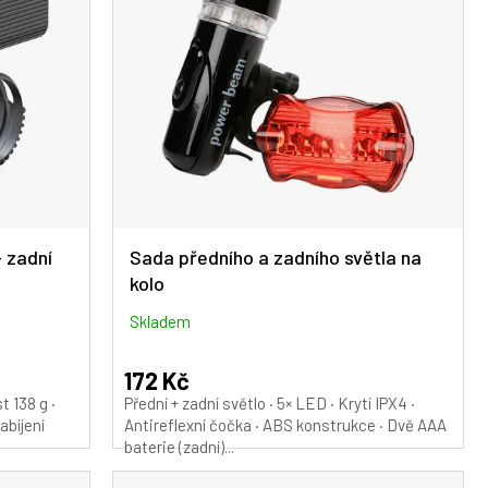
+ zadní
Sada předního a zadního světla na
kolo
Skladem
172 Kč
t 138 g ·
Přední + zadní světlo · 5× LED · Krytí IPX4 ·
abíjení
Antireflexní čočka · ABS konstrukce · Dvě AAA
baterie (zadní)...