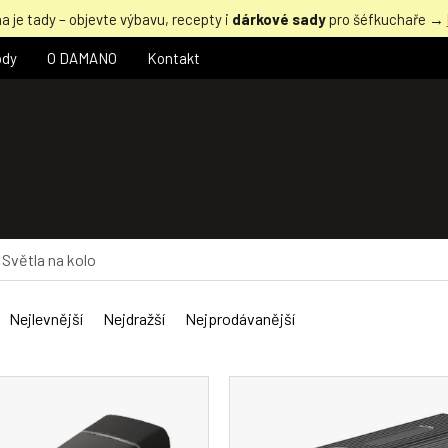
a je tady – objevte výbavu, recepty i
dárkové sady
pro šéfkuchaře →
ody
O DAMANO
Kontakt
Světla na kolo
Nejlevnější
Nejdražší
Nejprodávanější