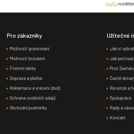
nožů
, rozděl
Z
á
p
a
Pro zákazníky
Užitečné 
t
í
Možnosti gravírování
Jak si vybra
Možnosti broušení
Jak pečovat
Firemní dárky
Proč Daman
Doprava a platba
Časté dotaz
Reklamace a vrácení zboží
Recenze a h
Ochrana osobních údajů
Spolupráce
Obchodní podmínky
Rady a návo
Kontakt