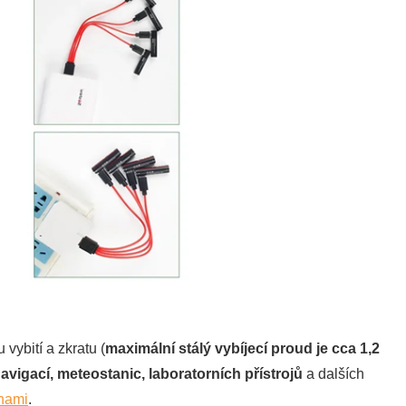
ybití a zkratu (
maximální stálý vybíjecí proud je cca 1,2
avigací, meteostanic, laboratorních přístrojů
a dalších
lnami
.