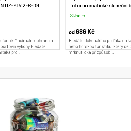
CN DZ-S1412-B-09
fotochromatické sluneční b
SCVCN S144-RE-1L-01
Skladem
686 Kč
od
sional: Maximální ochrana a
Hledáte dokonalého parťáka na ko
 sportovní výkony Hledáte
nebo horskou turistiku, který se 
ťáka pro...
mrknutí oka přizpůsobí...