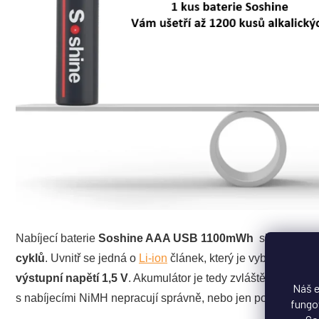
Nabíjecí baterie
Soshine AAA USB 1100mWh
slouží jako 
cyklů
. Uvnitř se jedná o
Li-ion
článek, který je vybaven
regu
výstupní napětí 1,5 V
. Akumulátor je tedy zvláště vhodný do 
Náš e
s nabíjecími NiMH nepracují správně, nebo jen po krátkou 
fungov