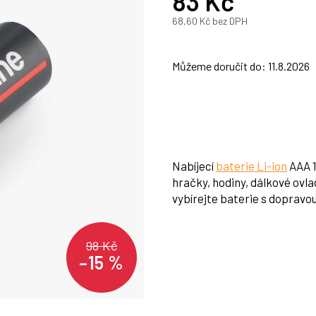
83 Kč
68,60 Kč bez DPH
Měrná
cena:
Můžeme doručit do:
11.8.2026
Nabíjecí
baterie Li-ion
AAA 1
hračky, hodiny, dálkové ovla
vybírejte baterie s dopravo
98 Kč
–15 %