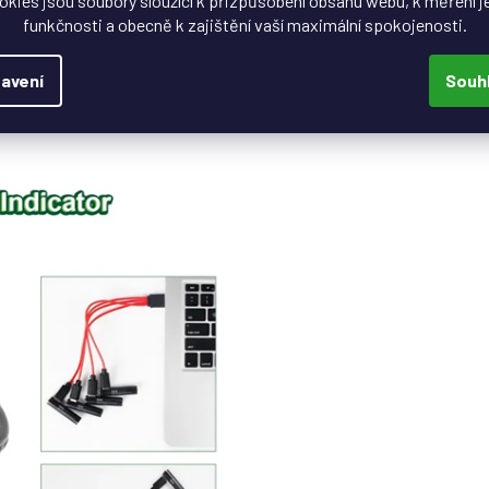
okies jsou soubory sloužící k přizpůsobení obsahu webu, k měření j
funkčnosti a obecně k zajištění vaší maximální spokojenosti.
ektor
, takže ho lze nabíjet např. z počítače, nabíječkou na
 klasické nabíječce ho nabíjet nelze
.
avení
Souh
e vám může hodit dokoupit
čtverný nabíjecí USB-C kabel.