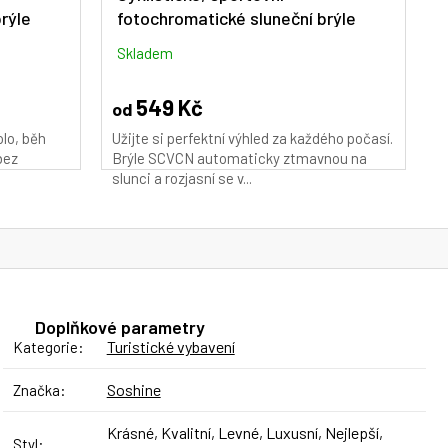
rýle
fotochromatické sluneční brýle
SCVCN DZ-S1412-PH-PI-19
Skladem
549 Kč
od
lo, běh
Užijte si perfektní výhled za každého počasí.
bez
Brýle SCVCN automaticky ztmavnou na
slunci a rozjasní se v...
Doplňkové parametry
Turistické vybavení
Kategorie
:
Soshine
Značka
:
Krásné, Kvalitní, Levné, Luxusní, Nejlepší,
Styl
: