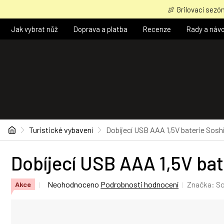
Přejít
🍖 Grilovací sezón
na
obsah
Jak vybrat nůž
Doprava a platba
Recenze
Rady a náv
Domů
Turistické vybavení
Dobíjecí USB AAA 1,5V baterie Sos
Dobíjecí USB AAA 1,5V ba
Průměrné
Neohodnoceno
Podrobnosti hodnocení
Značka:
So
Akce
hodnocení
produktu
je