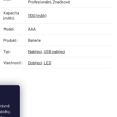
Profesionální, Značkové
Kapacita
1100 (mAh)
(mAh)
:
AAA
Model
:
Baterie
Produkt
:
Nabíjecí
,
USB nabíjecí
Typ
:
Dobíjecí
,
LED
Vlastnosti
:
právně
abídky.