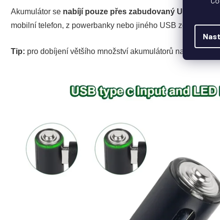
Co
Akumulátor se
nabíjí pouze přes zabudovaný USB- C kon
mobilní telefon, z powerbanky nebo jiného USB zdroje 5V.
V
Nast
Tip:
pro dobíjení většího množství akumulátorů najednou s