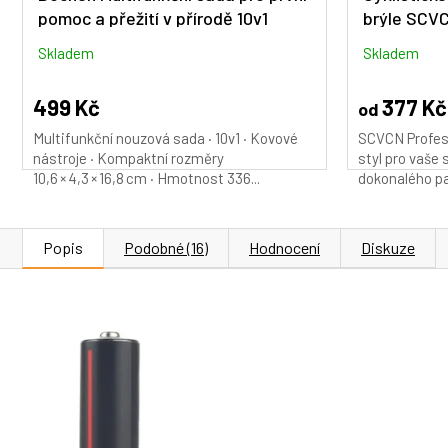
pomoc a přežití v přírodě 10v1
brýle SCV
Skladem
Skladem
499 Kč
377 Kč
od
Multifunkční nouzová sada · 10v1 · Kovové
SCVCN Profes
nástroje · Kompaktní rozměry
styl pro vaše
10,6 × 4,3 × 16,8 cm · Hmotnost 336...
dokonalého par
Popis
Podobné (16)
Hodnocení
Diskuze