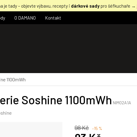
a je tady – objevte výbavu, recepty i
dárkové sady
pro šéfkuchaře →
ody
O DAMANO
Kontakt
hine 1100mWh
terie Soshine 1100mWh
NIM02A1A
shine
98 Kč
–15 %