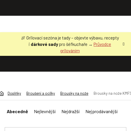
Přejít
🍖 Grilovací sezóna je tady – objevte výbavu, recepty
na
i
dárkové sady
pro šéfkuchaře →
Průvodce
obsah
grilováním
Doplňky
Broušení a ocílky
Brousky na nože
Brousky na nože KMF
Ř
a
Abecedně
Nejlevnější
Nejdražší
Nejprodávanější
z
e
n