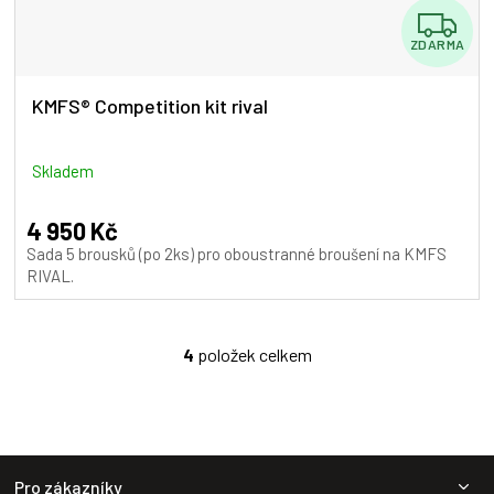
Z
ZDARMA
D
A
KMFS® Competition kit rival
R
M
Skladem
A
4 950 Kč
Sada 5 brousků (po 2ks) pro oboustranné broušení na KMFS
RIVAL.
4
položek celkem
O
v
l
á
d
Z
a
Pro zákazníky
c
á