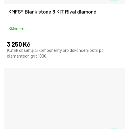
D
A
KMFS® Blank stone 8 KIT Rival diamond
R
M
Skladem
A
3 250 Kč
Kufřík obsahující komponenty pro dokončení ostří po
diamantech grit 1000.