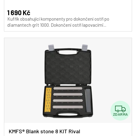
A
1 690 Kč
Kufřík obsahující komponenty pro dokončení ostří po
diamantech grit 1000. Dokončení ostří lapovacími...
Z
ZDARMA
D
A
KMFS® Blank stone 8 KIT Rival