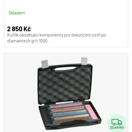
R
M
Skladem
A
2 850 Kč
Kufřík obsahující komponenty pro dokončení ostří po
diamantech grit 1000.
Z
ZDARMA