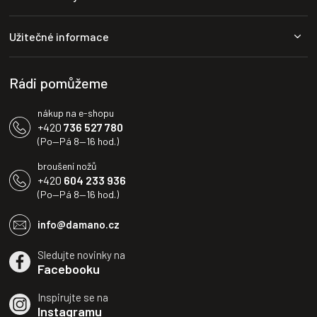
í
p
p
a
r
Užitečné informace
t
v
í
k
y
Rádi pomůžeme
v
ý
nákup na e-shopu
p
+420
736 527 780
i
(Po—Pá 8—16 hod.)
s
u
broušení nožů
+420
604 233 936
(Po—Pá 8—16 hod.)
info@damano.cz
Sledujte novinky na
Facebooku
Inspirujte se na
Instagramu