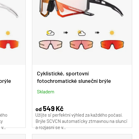
Cyklistické, sportovní
brýle
fotochromatické sluneční brýle
2
SCVCN DZ-S1412-PH-RE-01
Skladem
549 Kč
od
dého
Užijte si perfektní výhled za každého počasí.
ky
Brýle SCVCN automaticky ztmavnou na slunci
v...
a rozjasní se v...