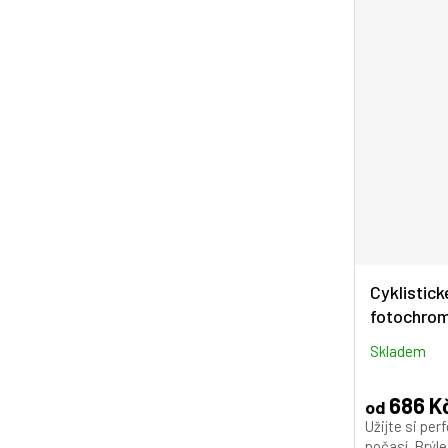
Cyklistick
fotochrom
SCVCN S1
Skladem
686 K
od
Užijte si per
počasí. Brý