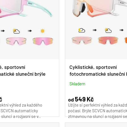
é, sportovní
Cyklistické, sportovní
atické sluneční brýle
fotochromatické sluneční 
-S1412-PH-PI-19
SCVCN DZ-S1412-PH-PI-2
Skladem
č
549 Kč
od
fektní výhled za každého
Užijte si perfektní výhled za kaž
le SCVCN automaticky
počasí. Brýle SCVCN automatic
lunci a rozjasní se v...
ztmavnou na slunci a rozjasní se 