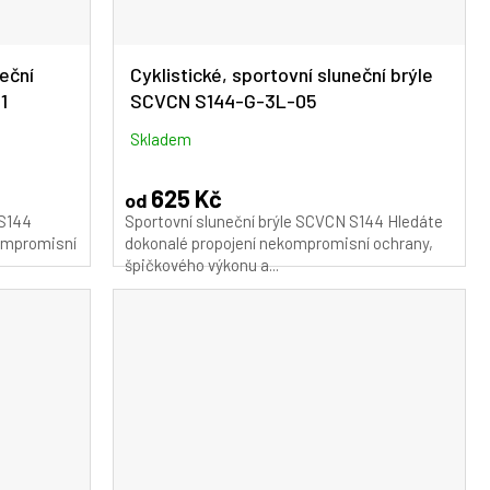
neční
Cyklistické, sportovní sluneční brýle
1
SCVCN S144-G-3L-05
Skladem
625 Kč
od
 S144
Sportovní sluneční brýle SCVCN S144 Hledáte
kompromisní
dokonalé propojení nekompromisní ochrany,
špičkového výkonu a...