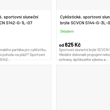
é, sportovní sluneční
Cyklistické, sportovní slu
VCN S142-G-1L-07
brýle SCVCN S144-G-3L-0
Skladem
č
625 Kč
od
nalého parťáka pro cyklistiku,
Sportovní sluneční brýle SCVCN
ní pohodu na pláži? Sportovní
Hledáte dokonalé propojení ne
S142...
ochrany, špičkového výkonu a...