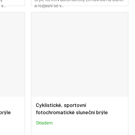
v...
a rozjasní se v...
Cyklistické, sportovní
brýle
fotochromatické sluneční brýle
SCVCN S144-RE-1L-01
Skladem