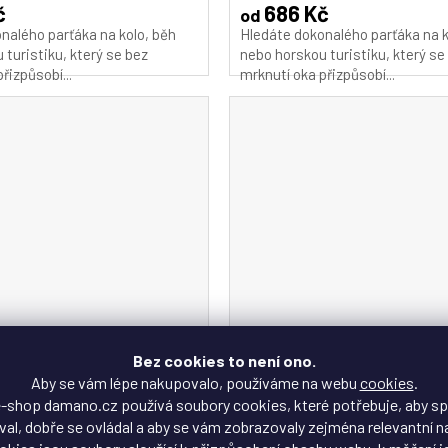
č
686 Kč
od
nalého parťáka na kolo, běh
Hledáte dokonalého parťáka na k
 turistiku, který se bez
nebo horskou turistiku, který se
řizpůsobí...
mrknutí oka přizpůsobí...
Bez cookies to není ono.
Aby se vám lépe nakupovalo, používáme na webu
cookies
.
é, sportovní sluneční
Cyklistické, sportovní slu
-shop damano.cz používá soubory cookies, které potřebuje, aby s
al, dobře se ovládal a aby se vám zobrazovaly zejména relevantní n
CN DZ-S1412-B-01
brýle SCVCN DZ-S1412-B-