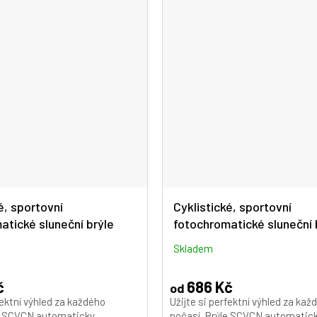
é, sportovní
Cyklistické, sportovní
atické sluneční brýle
fotochromatické sluneční 
42-GR-2L-10
SCVCN S142-PI-2L-07
Skladem
č
686 Kč
od
fektní výhled za každého
Užijte si perfektní výhled za kaž
le SCVCN automaticky
počasí. Brýle SCVCN automatic