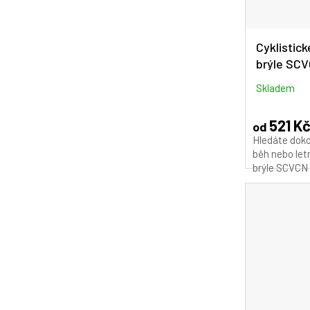
Cyklistick
brýle SC
Skladem
521 K
od
Hledáte doko
běh nebo let
brýle SCVCN 