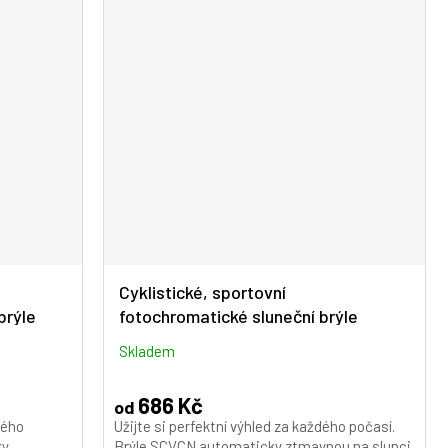
Cyklistické, sportovní
brýle
fotochromatické sluneční brýle
SCVCN S142-PU-2L-09
Skladem
686 Kč
od
dého
Užijte si perfektní výhled za každého počasí.
ky
Brýle SCVCN automaticky ztmavnou na slunci