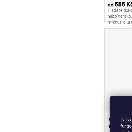
686 K
od
Hledáte doko
nebo horskou
mrknutí oka p
Cyklistick
Náš e
fungov
brýle SCV