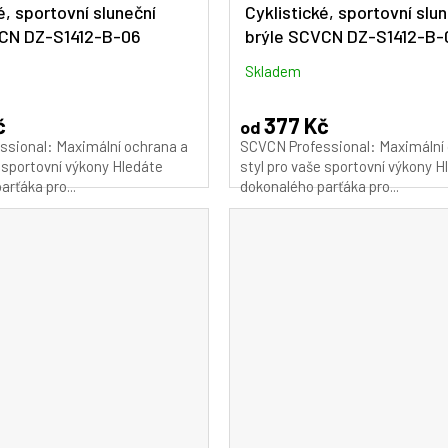
é, sportovní sluneční
Cyklistické, sportovní slu
VCN DZ-S1412-B-06
brýle SCVCN DZ-S1412-B-
Skladem
č
377 Kč
od
ssional: Maximální ochrana a
SCVCN Professional: Maximální
e sportovní výkony Hledáte
styl pro vaše sportovní výkony H
rťáka pro...
dokonalého parťáka pro...