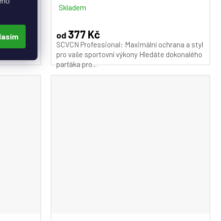
eho
Skladem
377 Kč
od
lasím
 ochrana a
SCVCN Professional: Maximální ochrana a styl
ledáte
pro vaše sportovní výkony Hledáte dokonalého
parťáka pro...