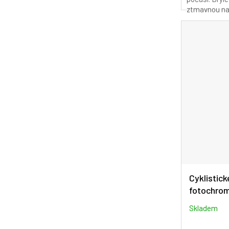
ztmavnou na s
Cyklistick
fotochrom
SCVCN S1
Skladem