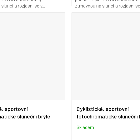
lunci a rozjasní se v...
ztmavnou na slunci a rozjasní se 
é, sportovní
Cyklistické, sportovní
atické sluneční brýle
fotochromatické sluneční 
44-BL-1L-05
SCVCN S144-BL-1L-08
Skladem