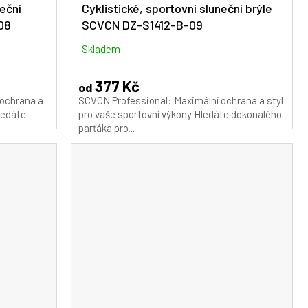
neční
Cyklistické, sportovní sluneční brýle
08
SCVCN DZ-S1412-B-09
Skladem
377 Kč
od
 ochrana a
SCVCN Professional: Maximální ochrana a styl
ledáte
pro vaše sportovní výkony Hledáte dokonalého
parťáka pro...