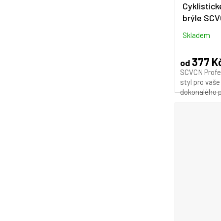
Cyklistick
brýle SC
Skladem
377 K
od
SCVCN Profe
styl pro vaš
dokonalého pa