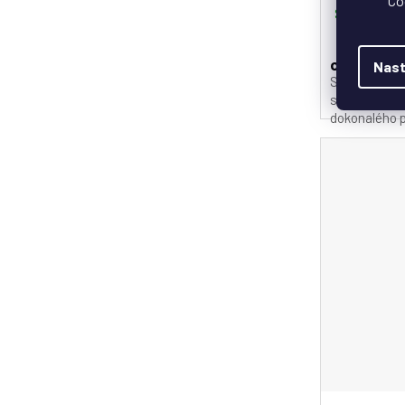
Co
Skladem
377 K
od
Nast
SCVCN Profe
styl pro vaš
dokonalého pa