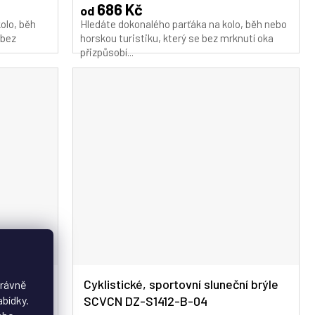
686 Kč
od
olo, běh
Hledáte dokonalého parťáka na kolo, běh nebo
 bez
horskou turistiku, který se bez mrknutí oka
přizpůsobí...
neční
Cyklistické, sportovní sluneční brýle
právně
abídky.
02
SCVCN DZ-S1412-B-04