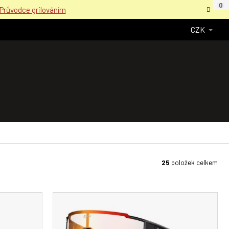
25
0
0
Průvodce grilováním
CZK
25
položek celkem