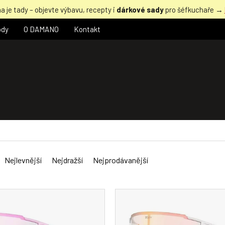
a je tady – objevte výbavu, recepty i
dárkové sady
pro šéfkuchaře →
ody
O DAMANO
Kontakt
Nejlevnější
Nejdražší
Nejprodávanější