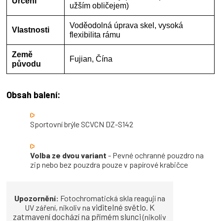
Určení
užším obličejem)
Voděodolná úprava skel, vysoká
Vlastnosti
flexibilita rámu
Země
Fujian, Čína
původu
Obsah balení:
Sportovní brýle SCVCN DZ-S142
Volba ze dvou variant
- Pevné ochranné pouzdro na
zip nebo bez pouzdra pouze v papírové krabičce
Upozornění:
Fotochromatická skla reagují na
viditelné světlo. K
UV záření, nikoliv na
zatmavení dochází na přímém slunci
(nikoliv