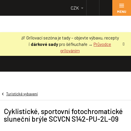
Přejít
CZK
na
obsah
🍖 Grilovací sezóna je tady – objevte výbavu, recepty
i
dárkové sady
pro šéfkuchaře →
Průvodce
grilováním
Turistické vybavení
Cyklistické, sportovní fotochromatické
sluneční brýle SCVCN S142-PU-2L-09