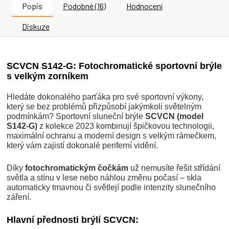
Popis
Podobné (16)
Hodnocení
Diskuze
SCVCN S142-G: Fotochromatické sportovní brýle
s velkým zorníkem
Hledáte dokonalého parťáka pro své sportovní výkony,
který se bez problémů přizpůsobí jakýmkoli světelným
podmínkám? Sportovní sluneční brýle
SCVCN (model
S142-G)
z kolekce 2023 kombinují špičkovou technologii,
maximální ochranu a moderní design s velkým rámečkem,
který vám zajistí dokonalé periferní vidění.
Díky
fotochromatickým čočkám
už nemusíte řešit střídání
světla a stínu v lese nebo náhlou změnu počasí – skla
automaticky tmavnou či světlejí podle intenzity slunečního
záření.
Hlavní přednosti brýlí SCVCN: