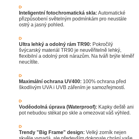
Inteligentní fotochromatická skla:
Automatické
přizpůsobení světelným podmínkám pro neustále
ostrý a jasný pohled.
Ultra lehký a odolný rám TR90:
Pokročilý
švýcarský materiál TR90 je neuvěřitelně lehký,
flexibilní a odolný proti nárazům. Na tváři brýle téměř
neucítíte.
Maximální ochrana UV400:
100% ochrana před
škodlivým UVA i UVB zářením je samozřejmostí.
Voděodolná úprava (Waterproof):
Kapky deště ani
pot nebudou stékat po skle a omezovat váš výhled.
Trendy "Big Frame" design:
Velký zorník nejen
skvěle vypadá, ale především dokonale chrání vaše