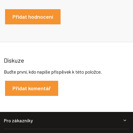
Přidat hodnocení
Diskuze
Buďte první, kdo napíše příspěvek k této položce.
Přidat komentář
Z
Pro zákazníky
á
p