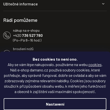
a
Užitečné informace
t
í
Rádi pomůžeme
nákup na e-shopu
+420
736 527 780
(Po—Pá 8—16 hod.)
broušení nožů
+420
604 233 936
(Po—Pá 8—16 hod.)
Bez cookies to není ono.
Aby se vám lépe nakupovalo, používáme na webu
cookies
.
info@damano.cz
Náš e-shop damano.cz používá soubory cookies, které
potřebuje, aby správně fungoval, dobře se ovládal a aby se vám
Sledujte novinky na
zobrazovaly zejména relevantní nabídky. Cookies jsou soubory
Facebooku
sloužící k přizpůsobení obsahu webu, k měření jeho funkčnosti
a obecně k zajištění vaší maximální spokojenosti.
Inspirujte se na
Instagramu
Nastavení