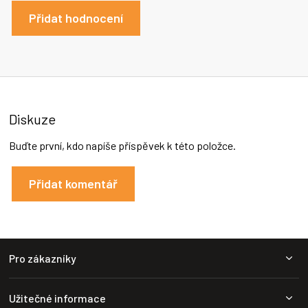
Přidat hodnocení
Diskuze
Buďte první, kdo napíše příspěvek k této položce.
Přidat komentář
Z
Pro zákazníky
á
p
a
Užitečné informace
t