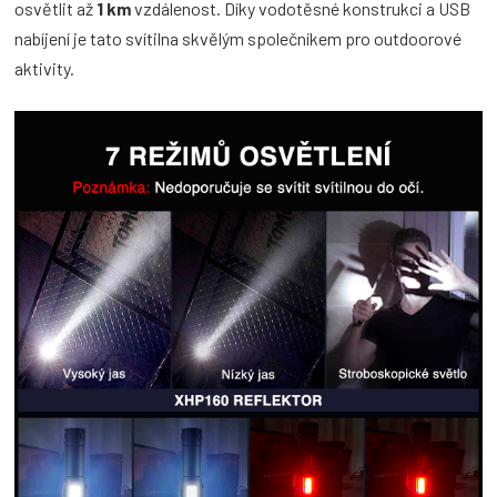
osvětlit až
1 km
vzdálenost. Díky vodotěsné konstrukci a USB
nabíjení je tato svítilna skvělým společníkem pro outdoorové
aktivity.