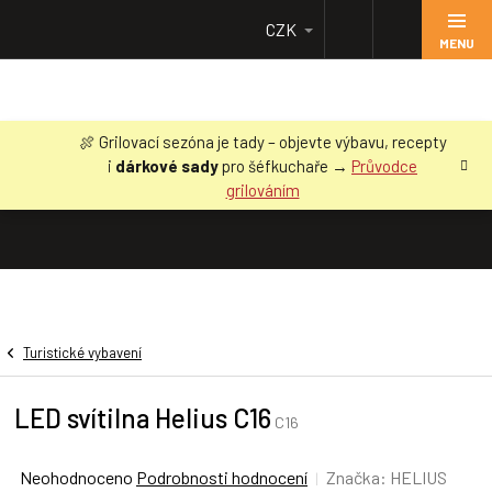
Přejít
CZK
na
obsah
🍖 Grilovací sezóna je tady – objevte výbavu, recepty
i
dárkové sady
pro šéfkuchaře →
Průvodce
grilováním
Turistické vybavení
LED svítilna Helius C16
C16
Průměrné
Neohodnoceno
Podrobnosti hodnocení
Značka:
HELIUS