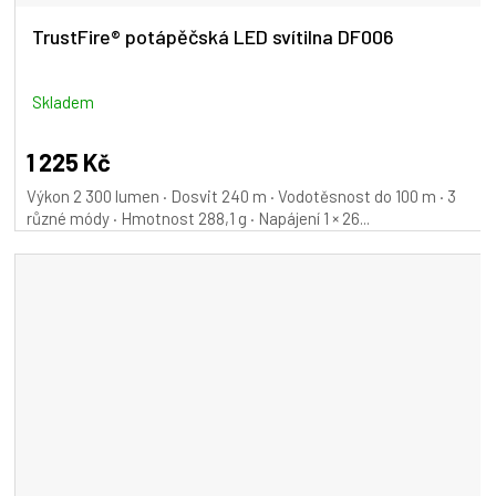
A
TrustFire® potápěčská LED svítilna DF006
R
M
Skladem
A
1 225 Kč
Výkon 2 300 lumen · Dosvit 240 m · Vodotěsnost do 100 m · 3
různé módy · Hmotnost 288,1 g · Napájení 1 × 26...