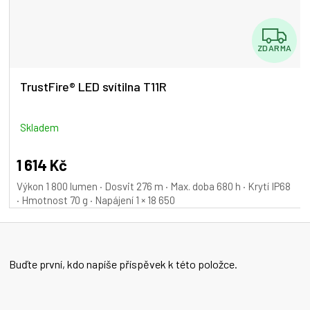
Z
ZDARMA
D
A
TrustFire® LED svítilna T11R
R
M
Skladem
A
1 614 Kč
Výkon 1 800 lumen · Dosvit 276 m · Max. doba 680 h · Krytí IP68
· Hmotnost 70 g · Napájení 1 × 18 650
Buďte první, kdo napíše příspěvek k této položce.