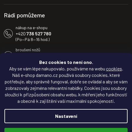
í
Rádi pomůžeme
nákup na e-shopu
+420
736 527 780
(Po—Pá 8—16 hod.)
broušení nožů
+420
604 233 936
(Po—Pá 8—16 hod.)
Bez cookies to není ono.
Aby se vám lépe nakupovalo, používáme na webu
cookies
.
info@damano.cz
Náš e-shop damano.cz používá soubory cookies, které
potřebuje, aby správně fungoval, dobře se ovládal a aby se vám
Sledujte novinky na
zobrazovaly zejména relevantní nabídky. Cookies jsou soubory
Facebooku
sloužící k přizpůsobení obsahu webu, k měření jeho funkčnosti
a obecně k zajištění vaší maximální spokojenosti.
Inspirujte se na
Instagramu
Nastavení
Copyright 2026
DAMANO.cz
. Všechna práva vyhrazena.