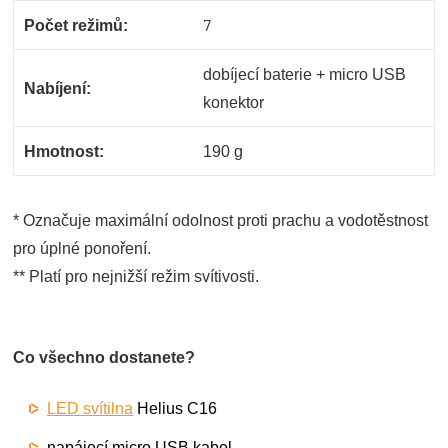
7
Počet režimů:
dobíjecí baterie + micro USB
Nabíjení:
konektor
Hmotnost:
190 g
* Označuje maximální odolnost proti prachu a vodotěstnost
pro úplné ponoření.
** Platí pro nejnižší režim svítivosti.
Co všechno dostanete?
LED svítilna
Helius C16
napájecí micro USB kabel