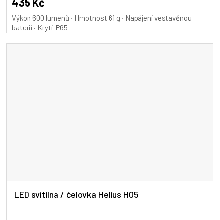
435 Kč
Výkon 600 lumenů · Hmotnost 61 g · Napájení vestavěnou
baterií · Krytí IP65
LED svítilna / čelovka Helius H05