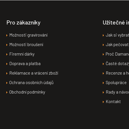
Z
OK
á
p
a
Pro zákazníky
Užitečné 
t
í
Možnosti gravírování
Jak si vybra
Možnosti broušení
Jak pečovat
Firemní dárky
Proč Daman
Doprava a platba
Časté dotaz
Reklamace a vrácení zboží
Recenze a h
Ochrana osobních údajů
Spolupráce
Obchodní podmínky
Rady a návo
Kontakt