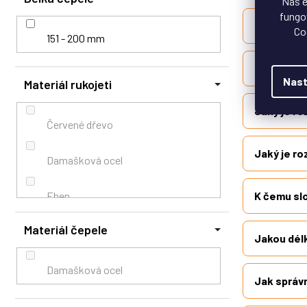
Náš e
fungov
Jak vybrat
Co
151 - 200 mm
K čemu se
Nast
Materiál rukojeti
Jaký je r
Červené dřevo
Jaký je ro
Damašková ocel
Eben
K čemu slo
Materiál čepele
G10
Jakou délk
Micarta
Damašková ocel
Jak správn
Olivové dřevo