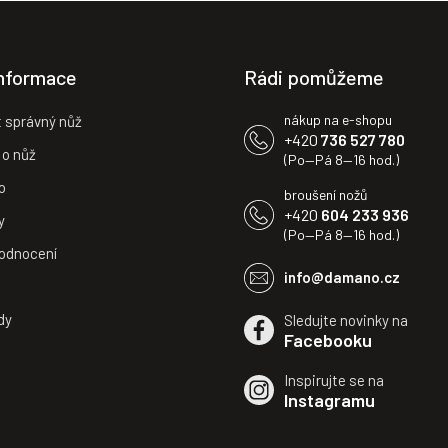
informace
Rádi pomůžeme
nákup na e-shopu
t správný nůž
+420
736 527 780
 o nůž
(Po—Pá 8—16 hod.)
o
broušení nožů
+420
604 233 936
y
(Po—Pá 8—16 hod.)
odnocení
info@damano.cz
dy
Sledujte novinky na
Facebooku
Inspirujte se na
Instagramu