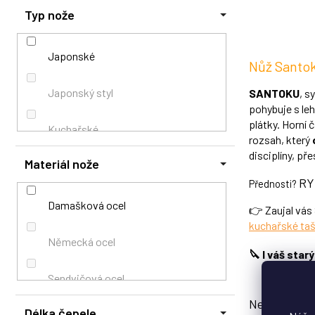
hvězdiček.
Typ nože
Ovoce
Porcování
Japonské
Nůž Santo
Ryby
Japonský styl
SANTOKU
, s
pohybuje s le
plátky. Horní 
Sekání
Kuchařské
rozsah, který
disciplíny, př
Materiál nože
Sýry
Řeznické
RY
Přednosti?
Špikování
Řeznický
Damašková ocel
👉 Zaujal vás
kuchařské ta
Zelenina
Santoku
Německá ocel
🔪 I váš star
Šéfkuchařský
Sendvičová ocel
Nejčastější
Délka čepele
Univerzální
Speciální kompozitní ocel