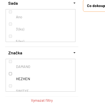
Sada
Co dokoupi
Pakka
Ano
Palisandr
3 (ks)
Platan
5 (ks)
Pryskyřice
Značka
Pryskyřice + dřevo
DAMANO
Santal
HEZHEN
Severoamerické pouštní dřevo
SWITYF
Carbon
Vymazat filtry