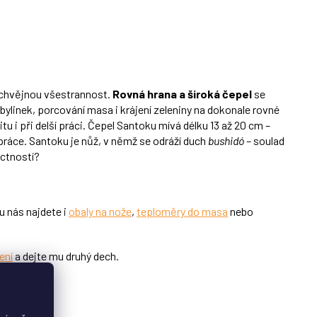
eochvějnou všestrannost.
Rovná hrana a široká čepel
se
bylinek, porcování masa i krájení zeleniny na dokonale rovné
itu i při delší práci. Čepel Santoku mívá délku 13 až 20 cm –
u práce. Santoku je nůž, v němž se odráží duch
bushidó
– soulad
 ctností?
 u nás najdete i
obaly na nože
,
teploměry do masa
nebo
ení
a dejte mu druhý dech.