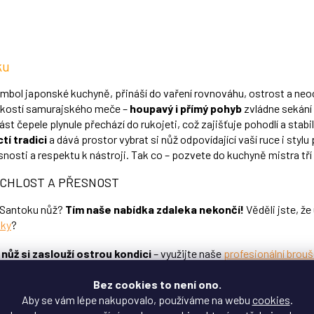
O
v
l
á
d
ku
a
c
ymbol japonské kuchyně, přináší do vaření rovnováhu, ostrost a n
í
hkostí samurajského meče –
houpavý i přímý pohyb
zvládne sekání 
p
část čepele plynule přechází do rukojeti, což zajišťuje pohodlí a stabil
r
ctí tradici
a dává prostor vybrat si nůž odpovídající vaší ruce i styl
v
k
esnosti a respektu k nástroji. Tak co – pozvete do kuchyně mistra tří
y
v
CHLOST A PŘESNOST
ý
p
 Santoku nůž?
Tím naše nabídka zdaleka nekončí!
Věděli jste, že
i
šky
?
s
u
ý nůž si zaslouží ostrou kondici
– využijte naše
profesionální brouš
Bez cookies to není ono.
Aby se vám lépe nakupovalo, používáme na webu
cookies
.
 dotazy na nože Santoku