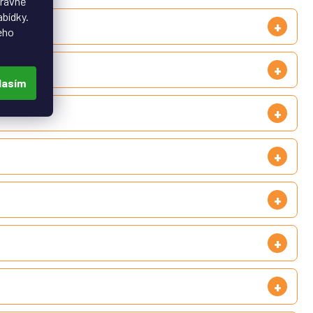
právně
abídky.
eho
lasím