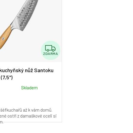
Z
ZDARMA
D
A
kuchyňský nůž Santoku
(7,5")
R
M
Skladem
A
 šéfkuchařů až k vám domů.
né ostří z damaškové oceli si
m.