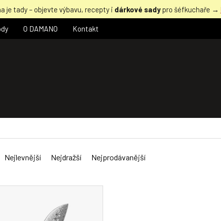
a je tady – objevte výbavu, recepty i
dárkové sady
pro šéfkuchaře →
ody
O DAMANO
Kontakt
Nejlevnější
Nejdražší
Nejprodávanější