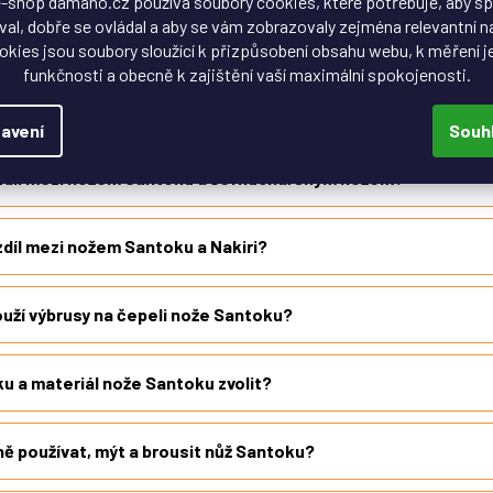
-shop damano.cz používá soubory cookies, které potřebuje, aby s
al, dobře se ovládal a aby se vám zobrazovaly zejména relevantní n
 kvalitní nůž Santoku?
okies jsou soubory sloužící k přizpůsobení obsahu webu, k měření j
funkčnosti a obecně k zajištění vaší maximální spokojenosti.
 používá nůž Santoku?
avení
Souh
ozdíl mezi nožem Santoku a šéfkuchařským nožem?
zdíl mezi nožem Santoku a Nakiri?
uží výbrusy na čepeli nože Santoku?
u a materiál nože Santoku zvolit?
ě používat, mýt a brousit nůž Santoku?