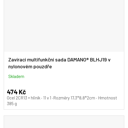
Zavírací multifunkční sada DAMANO® BLHJ19 v
nylonovém pouzdře
Skladem
474 Kč
Ocel 2CR13 + hliník · 11 v 1 ·Rozměry 17,3*8,8*2cm · Hmotnost
385 g