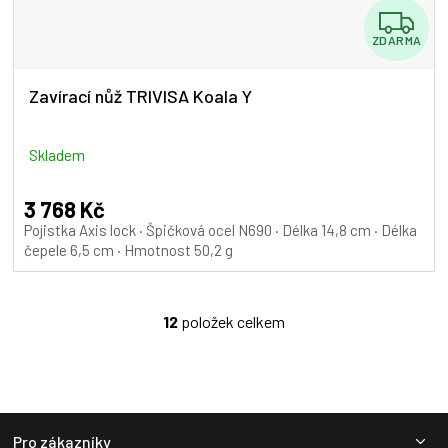
Z
ZDARMA
D
A
Zavírací nůž TRIVISA Koala Y
R
M
Skladem
A
3 768 Kč
Pojistka Axis lock · Špičková ocel N690 · Délka 14,8 cm · Délka
čepele 6,5 cm · Hmotnost 50,2 g
12
položek celkem
O
v
l
á
d
Z
a
Pro zákazníky
c
á