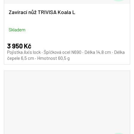
D
A
Zavírací nůž TRIVISA Koala L
R
M
Skladem
A
3 950 Kč
Pojistka Axis lock · Špičková ocel N690 · Délka 14,8 cm · Délka
čepele 6,5 cm · Hmotnost 60,5 g