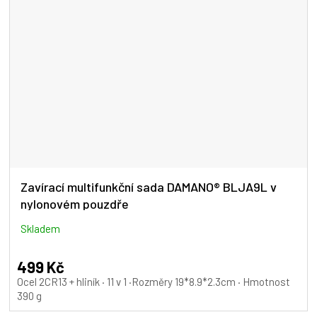
Zavírací multifunkční sada DAMANO® BLJA9L v
nylonovém pouzdře
Skladem
499 Kč
Ocel 2CR13 + hliník · 11 v 1 ·Rozměry 19*8.9*2.3cm · Hmotnost
390 g