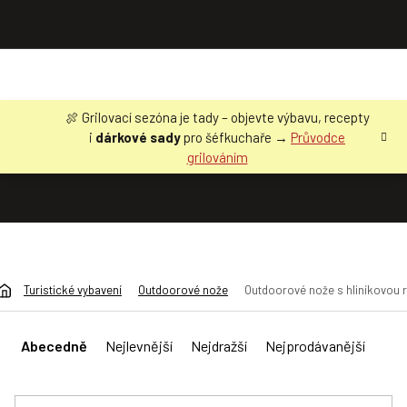
Přejít
🍖 Grilovací sezóna je tady – objevte výbavu, recepty
na
i
dárkové sady
pro šéfkuchaře →
Průvodce
obsah
grilováním
Turistické vybavení
Outdoorové nože
Outdoorové nože s hliníkovou r
Ř
a
Abecedně
Nejlevnější
Nejdražší
Nejprodávanější
z
e
n