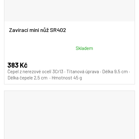
Zavírací mini nůž SR402
Průměrné
Skladem
hodnocení
produktu
383 Kč
je
Čepel z nerezové oceli 3Cr13 · Titanová úprava · Délka 9,5 cm ·
5,0
Délka čepele 2,5 cm · Hmotnost 45 g
z
5
hvězdiček.