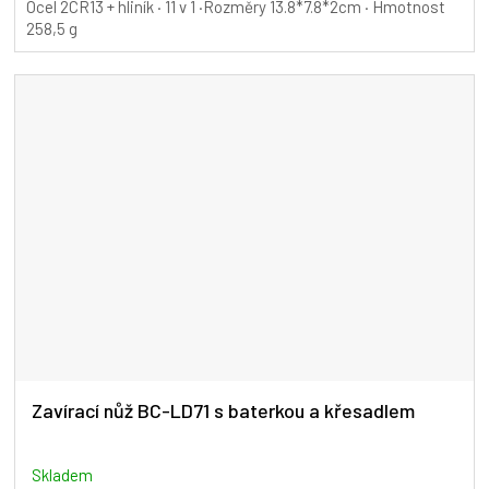
Ocel 2CR13 + hliník · 11 v 1 ·Rozměry 13.8*7.8*2cm · Hmotnost
258,5 g
Zavírací nůž BC-LD71 s baterkou a křesadlem
Skladem