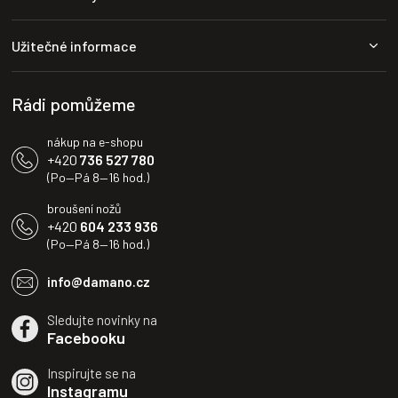
í
p
p
a
r
Užitečné informace
t
v
í
k
y
Rádi pomůžeme
v
ý
nákup na e-shopu
p
+420
736 527 780
i
(Po—Pá 8—16 hod.)
s
u
broušení nožů
+420
604 233 936
(Po—Pá 8—16 hod.)
info@damano.cz
Sledujte novinky na
Facebooku
Inspirujte se na
Instagramu