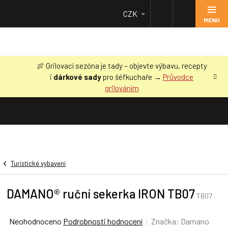
Přejít
CZK
na
obsah
🍖 Grilovací sezóna je tady – objevte výbavu, recepty
i
dárkové sady
pro šéfkuchaře →
Průvodce
grilováním
Turistické vybavení
DAMANO® ruční sekerka IRON TB07
TB07
Průměrné
Neohodnoceno
Podrobnosti hodnocení
Značka:
Damano