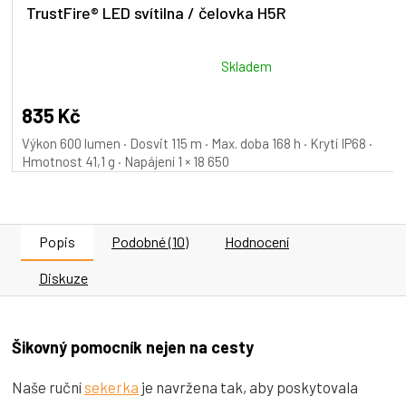
TrustFire® LED svítilna / čelovka H5R
Průměrné
Skladem
hodnocení
produktu
835 Kč
je
Výkon 600 lumen · Dosvit 115 m · Max. doba 168 h · Krytí IP68 ·
5,0
Hmotnost 41,1 g · Napájení 1 × 18 650
z
5
hvězdiček.
Popis
Podobné (10)
Hodnocení
Diskuze
Šikovný pomocník nejen na cesty
Naše ruční
sekerka
je navržena tak, aby poskytovala