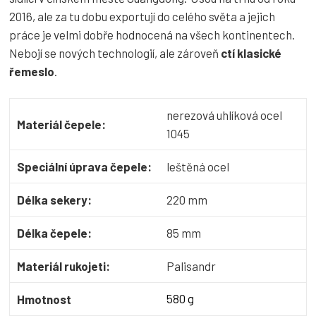
2016, ale za tu dobu exportují do celého světa a jejich
práce je velmi dobře hodnocená na všech kontinentech.
Nebojí se nových technologií, ale zároveň
ctí klasické
řemeslo
.
nerezová uhlíková ocel
Materiál čepele:
1045
Speciální úprava čepele:
leštěná ocel
Délka sekery:
220 mm
Délka čepele:
85 mm
Materiál rukojeti:
Palisandr
580 g
Hmotnost