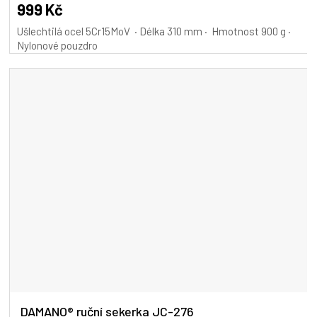
999 Kč
Ušlechtilá ocel 5Cr15MoV · Délka 310 mm · Hmotnost 900 g ·
Nylonové pouzdro
DAMANO® ruční sekerka JC-276