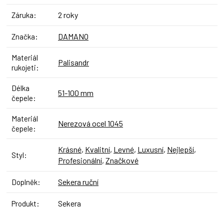
2 roky
Záruka
:
DAMANO
Značka
:
Materiál
Palisandr
rukojeti
:
Délka
51-100 mm
čepele
:
Materiál
Nerezová ocel 1045
čepele
:
Krásné
,
Kvalitní
,
Levné
,
Luxusní
,
Nejlepší
,
Styl
:
Profesionální
,
Značkové
Sekera ruční
Doplněk
:
Sekera
Produkt
: