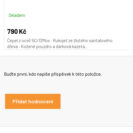
Skladem
790 Kč
Čepel z oceli 5Cr13Mov · Rukojeť ze žlutého santalového
dřeva · Kožené pouzdro a dárková kazeta...
Buďte první, kdo napíše příspěvek k této položce.
Přidat hodnocení