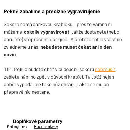
Pěkně zabalíme a precizně vygravírujeme
Sekera nemá dárkovou krabičku. I přes to Vámna ni
můžeme
cokoliv vygravírovat
, takže dostanete (nebo
darujete) stoprocentní originál. A protože tohle všechno
zvládneme u nás,
nebudete muset čekat ani o den
navíc
.
TIP: Pokud budete chtít v budoucnu sekeru
nabrousit
,
zašlete nám ho zpět v původní krabici. Ta totiž nejen
dobře vypadá, ale také nůž chrání. Takže se mu při
přepravě nic nestane.
Doplňkové parametry
Ruční sekery
Kategorie
: