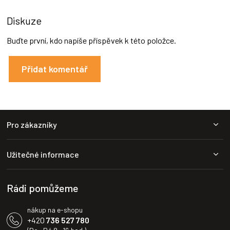
Diskuze
Buďte první, kdo napíše příspěvek k této položce.
Přidat komentář
Z
Pro zákazníky
á
p
a
Užitečné informace
t
í
Rádi pomůžeme
nákup na e-shopu
+420
736 527 780