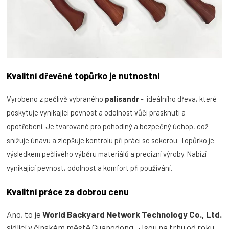
Kvalitní dřevěné topůrko je nutnostní
Vyrobeno z pečlivě vybraného
palisandr
- ideálního dřeva, které
poskytuje vynikající pevnost a odolnost vůči prasknutí a
opotřebení. Je tvarované pro pohodlný a bezpečný úchop, což
snižuje únavu a zlepšuje kontrolu při práci se sekerou. Topůrko je
výsledkem pečlivého výběru materiálů a precizní výroby. Nabízí
vynikající pevnost, odolnost a komfort při používání.
Kvalitní práce za dobrou cenu
Ano, to je
World Backyard Network Technology Co., Ltd.
sídlící v čínském městě Guangdong. Jsou na trhu od roku