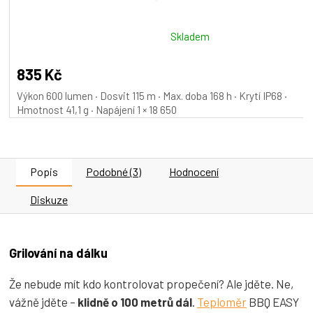
Průměrné
Skladem
hodnocení
produktu
835 Kč
je
Výkon 600 lumen · Dosvit 115 m · Max. doba 168 h · Krytí IP68 ·
5,0
Hmotnost 41,1 g · Napájení 1 × 18 650
z
5
hvězdiček.
Popis
Podobné (3)
Hodnocení
Diskuze
Grilování na dálku
Že nebude mít kdo kontrolovat propečení? Ale jděte. Ne,
vážně jděte –
klidně o 100 metrů dál
.
Teploměr
BBQ EASY