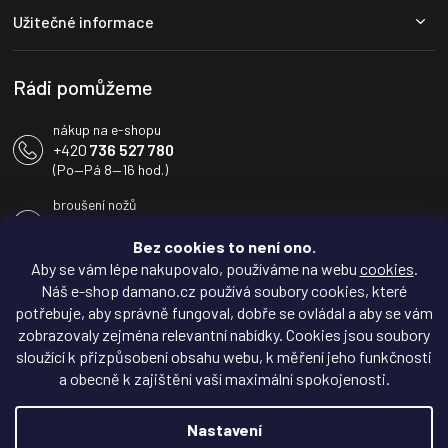
a
Užitečné informace
t
í
Rádi pomůžeme
nákup na e-shopu
+420
736 527 780
(Po—Pá 8—16 hod.)
broušení nožů
+420
604 233 936
(Po—Pá 8—16 hod.)
Bez cookies to není ono.
Aby se vám lépe nakupovalo, používáme na webu
cookies
.
info@damano.cz
Náš e-shop damano.cz používá soubory cookies, které
potřebuje, aby správně fungoval, dobře se ovládal a aby se vám
Sledujte novinky na
zobrazovaly zejména relevantní nabídky. Cookies jsou soubory
Facebooku
sloužící k přizpůsobení obsahu webu, k měření jeho funkčnosti
a obecně k zajištění vaší maximální spokojenosti.
Inspirujte se na
Instagramu
Nastavení