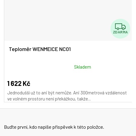
Z
ZDARMA
D
A
Teploměr WENMEICE NC01
R
M
Průměrné
Skladem
hodnocení
A
produktu
1 622 Kč
je
Jednodušší už to ani být nemůže. Ani 300metrová vzdálenost
5,0
ve volném prostoru není překážkou, takže...
z
5
hvězdiček.
Buďte první, kdo napíše příspěvek k této položce.