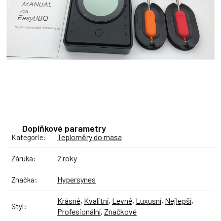
Doplňkové parametry
Teploměry do masa
Kategorie
:
2 roky
Záruka
:
Hypersynes
Značka
:
Krásné
,
Kvalitní
,
Levné
,
Luxusní
,
Nejlepší
,
Styl
:
Profesionální
,
Značkové