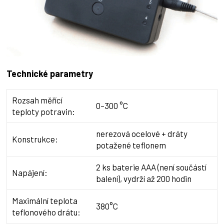
Technické parametry
Rozsah měřící
0–300 °C
teploty potravin:
nerezová ocelové + dráty
Konstrukce:
potažené teflonem
2 ks baterie AAA (není součástí
Napájení:
balení), vydrží až 200 hodin
Maximální teplota
380°C
teflonového drátu: