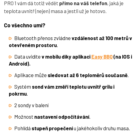
PRO 1 vám dá totiž vědět
přímo na váš telefon
, jaká je
teplota uvnitř (nejen) masa a jestli už je hotovo.
Co všechno umí?
Bluetooth přenos zvládne
vzdálenost až 100 metrů v
otevřeném prostoru
.
Data uvidíte
v mobilu díky aplikaci
Easy BBQ
(na IOS i
Android).
Aplikace může
sledovat až 6 teploměrů současně
.
Systém
sond vám změří teplotu uvnitř grilu i
pokrmu
.
2 sondy v balení
Možnost
nastavení odpočítávání
.
Pohlídá
stupeň propečení
u jakéhokoliv druhu masa.