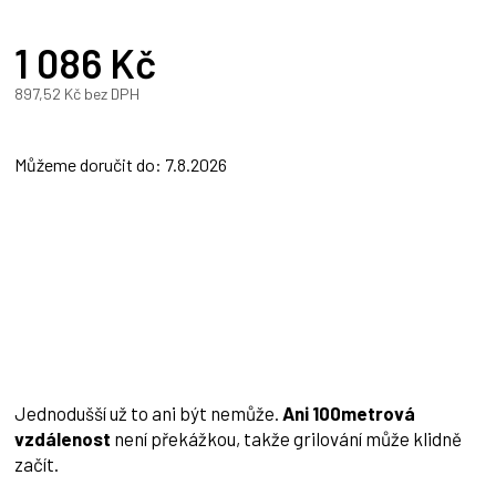
1 086 Kč
A
897,52 Kč bez DPH
Měrná
cena:
Můžeme doručit do:
7.8.2026
Jednodušší už to ani být nemůže.
Ani 100metrová
vzdálenost
není překážkou, takže grilování může klidně
začít.