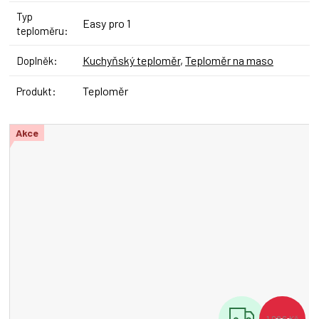
Typ
Easy pro 1
teploměru
:
Kuchyňský teploměr
,
Teploměr na maso
Doplněk
:
Teploměr
Produkt
:
Akce
Z
1 086 Kč