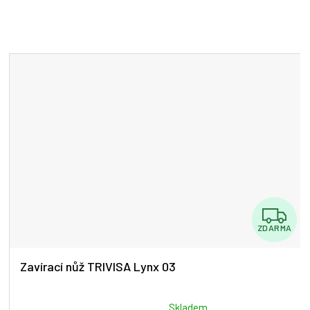
Z
ZDARMA
D
A
Zavírací nůž TRIVISA Lynx 03
R
Průměrné
Skladem