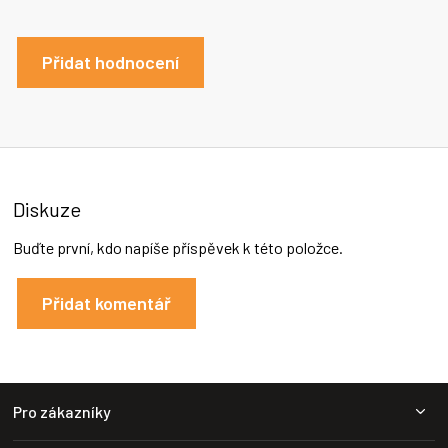
Přidat hodnocení
Diskuze
Buďte první, kdo napíše příspěvek k této položce.
Přidat komentář
Z
Pro zákazníky
á
p