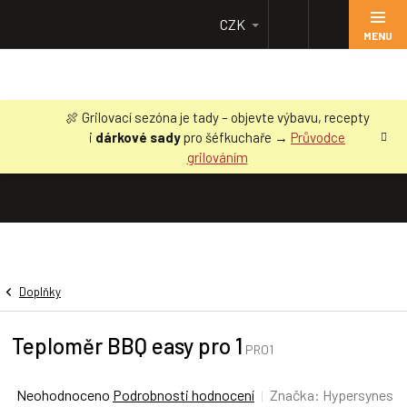
Přejít
CZK
na
obsah
🍖 Grilovací sezóna je tady – objevte výbavu, recepty
i
dárkové sady
pro šéfkuchaře →
Průvodce
grilováním
Doplňky
Teploměr BBQ easy pro 1
PRO1
Průměrné
Neohodnoceno
Podrobnosti hodnocení
Značka:
Hypersynes