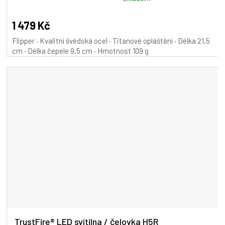
M
hodnocení
A
produktu
1 479 Kč
je
Flipper · Kvalitní švédská ocel · Titanové opláštění · Délka 21,5
5,0
cm · Délka čepele 9,5 cm · Hmotnost 109 g
z
5
hvězdiček.
TrustFire® LED svítilna / čelovka H5R