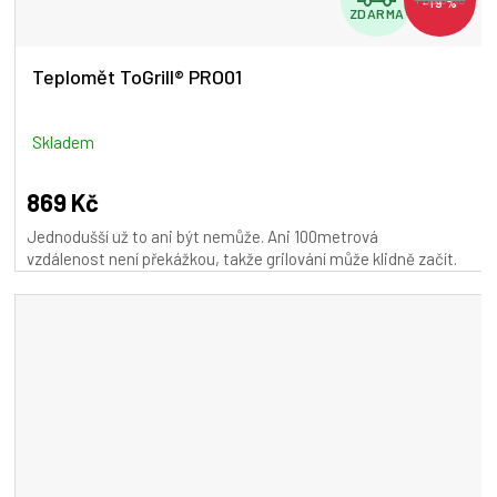
–19 %
ZDARMA
D
A
Teplomět ToGrill® PRO01
R
M
Skladem
A
869 Kč
Jednodušší už to ani být nemůže. Ani 100metrová
vzdálenost není překážkou, takže grilování může klidně začít.