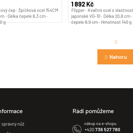
A
1 892 Kč
lcový čep · Špičková ocel 154CM
Flipper · Kvalitní ocel s vlastno
cm · Délka čepele 8,3 cm ·
japonské VG-10 · Délka 20,8 cm ·
0 g
čepele 8,9 cm · Hmotnost 140 g
S
t
r
O
á
Nahoru
n
v
k
l
o
á
v
d
á
a
n
c
í
í
p
r
v
informace
Rádi pomůžeme
k
y
nákup na e-shopu
t správný nůž
v
+420
736 527 780
ý