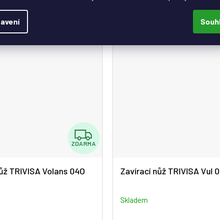
t 132,5 g
Hmotnost 106,4 g
avení
Souh
Z
ZDARMA
D
A
nůž TRIVISA Volans 04O
Zavírací nůž TRIVISA Vul 
R
M
Skladem