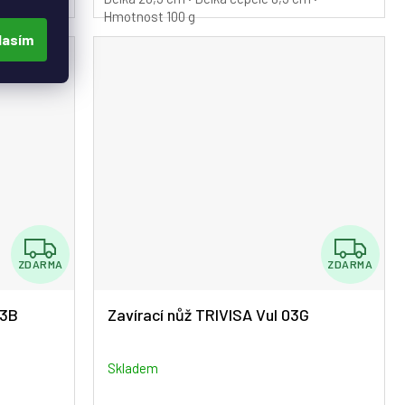
Hmotnost 100 g
lasím
Z
Z
ZDARMA
ZDARMA
D
D
A
A
03B
Zavírací nůž TRIVISA Vul 03G
R
R
M
M
Skladem