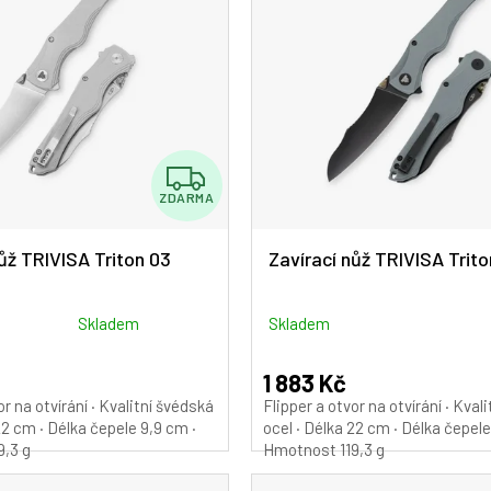
Z
ZDARMA
D
A
ůž TRIVISA Triton 03
Zavírací nůž TRIVISA Trit
R
M
Skladem
Skladem
A
1 883 Kč
or na otvírání · Kvalitní švédská
Flipper a otvor na otvírání · Kval
22 cm · Délka čepele 9,9 cm ·
ocel · Délka 22 cm · Délka čepele
9,3 g
Hmotnost 119,3 g