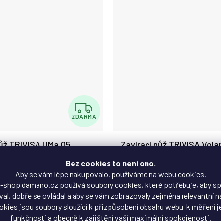
Z
ZDARMA
D
A
nůž TRIVISA UMa 05
Zavírací nůž TRIVISA Vol
R
Bez cookies to není ono.
M
Skladem
Skladem
Aby se vám lépe nakupovalo, používáme na webu
cookies
.
-shop damano.cz používá soubory cookies, které potřebuje, aby s
A
al, dobře se ovládal a aby se vám zobrazovaly zejména relevantní n
2 371 Kč
okies jsou soubory sloužící k přizpůsobení obsahu webu, k měření j
lcový čep · Extrémně odolná
Flipper a palcový čep · Špičková
funkčnosti a obecně k zajištění vaší maximální spokojenosti.
lka 21,5 cm · Délka čepele 9,2
· Délka 20,3 cm · Délka čepele 8,