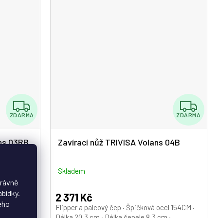
Z
Z
ZDARMA
ZDARMA
D
D
A
A
ans 03RB
Zavírací nůž TRIVISA Volans 04B
R
R
M
M
Skladem
právně
A
A
abídky.
2 371 Kč
eho
 ocel 154CM
Flipper a palcový čep · Špičková ocel 154CM ·
3 cm ·
Délka 20,3 cm · Délka čepele 8,3 cm ·