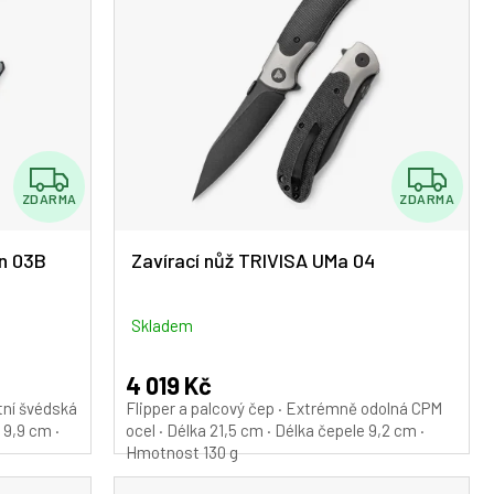
Z
Z
ZDARMA
ZDARMA
D
D
A
A
on 03B
Zavírací nůž TRIVISA UMa 04
R
R
M
M
Skladem
A
A
4 019 Kč
itní švédská
Flipper a palcový čep · Extrémně odolná CPM
 9,9 cm ·
ocel · Délka 21,5 cm · Délka čepele 9,2 cm ·
Hmotnost 130 g