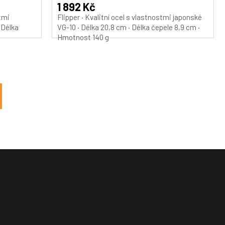
A
A
1 892 Kč
stmi
Flipper · Kvalitní ocel s vlastnostmi japonské
 Délka
VG-10 · Délka 20,8 cm · Délka čepele 8,9 cm ·
Hmotnost 140 g