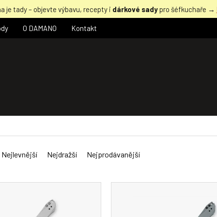
a je tady – objevte výbavu, recepty i
dárkové sady
pro šéfkuchaře →
ody
O DAMANO
Kontakt
Nejlevnější
Nejdražší
Nejprodávanější