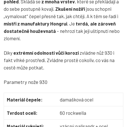
pohled
. Skládá se
z mnoha vrstev
, které se překládají a
do sebe postupně kovají.
Zkušení nožíři
jsou schopni
„vymalovat“ čepel přesně tak, jak chtějí. A k těm se řadí i
mistři z manufaktury Hongrui
.
Je
tvrdá, ale zároveň
dostatečně houževnatá
– nehrozí tak její uštípnutí nebo
zlomení.
Díky
extrémní odolnosti vůči korozi
zvládne nůž 930 i
fakt vlhké prostředí. Zvládne prostě cokoliv, co vás na
cestě může potkat.
Parametry nože 930
Materiál čepele:
damašková ocel
Tvrdost oceli:
60 rockwella
Materiál rukojeti:
vzácný palisandr + ocel