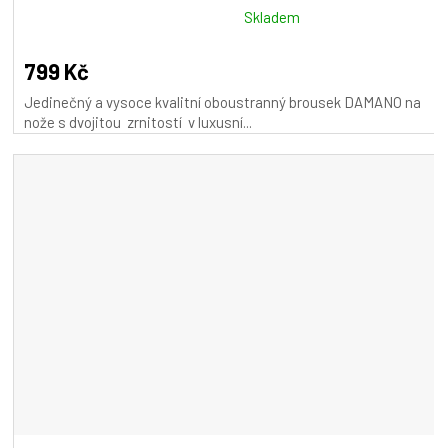
Průměrné
Skladem
hodnocení
produktu
799 Kč
je
Jedinečný a vysoce kvalitní oboustranný brousek DAMANO na
5,0
nože s dvojitou zrnitostí v luxusní...
z
5
hvězdiček.