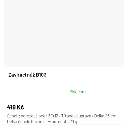
Zavírací nůž B103
Průměrné
Skladem
hodnocení
produktu
419 Kč
je
Čepel z nerezové oceli 3Cr13 · Titanová úprava · Délka 23 cm ·
5,0
Délka čepele 9,5 cm · Hmotnost 270 g
z