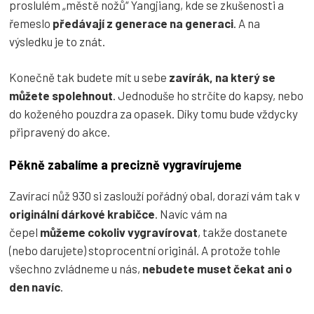
proslulém „městě nožů“ Yangjiang, kde se zkušenosti a
řemeslo
předávají z generace na generaci
. A na
výsledku je to znát.
Konečně tak budete mít u sebe
zavírák, na který se
můžete spolehnout
. Jednoduše ho strčíte do kapsy, nebo
do koženého pouzdra za opasek. Díky tomu bude vždycky
připravený do akce.
Pěkně zabalíme a precizně vygravírujeme
Zavírací nůž 930 si zaslouží pořádný obal, dorazí vám tak v
originální dárkové krabičce
. Navíc vám na
čepel
můžeme cokoliv vygravírovat
, takže dostanete
(nebo darujete) stoprocentní originál. A protože tohle
všechno zvládneme u nás,
nebudete muset čekat ani o
den navíc
.