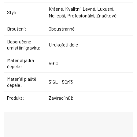
Krásné
,
Kvalitní
,
Levné
,
Luxusní
,
Styl
:
Nejlepší
,
Profesionální
,
Značkové
Oboustranné
Broušení
:
Doporučené
U rukojeti dole
umístění gravíru
:
Materiál jádra
VG10
čepele
:
Materiál pláště
316L + 5Cr13
čepele
:
Zavírací nůž
Produkt
: