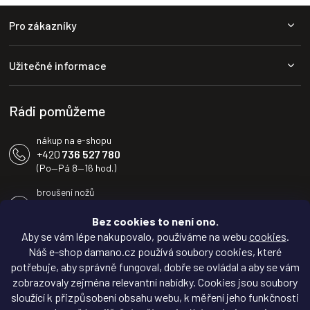
Z
Pro zákazníky
á
p
a
Užitečné informace
t
í
Rádi pomůžeme
nákup na e-shopu
+420
736 527 780
(Po—Pá 8—16 hod.)
broušení nožů
+420
604 233 936
(Po—Pá 8—16 hod.)
Bez cookies to není ono.
Aby se vám lépe nakupovalo, používáme na webu
cookies
.
info@damano.cz
Náš e-shop damano.cz používá soubory cookies, které
potřebuje, aby správně fungoval, dobře se ovládal a aby se vám
Sledujte novinky na
zobrazovaly zejména relevantní nabídky. Cookies jsou soubory
Facebooku
sloužící k přizpůsobení obsahu webu, k měření jeho funkčnosti