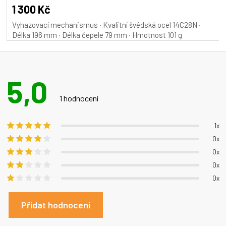
A
1 300 Kč
Vyhazovací mechanismus · Kvalitní švédská ocel 14C28N ·
Délka 196 mm · Délka čepele 79 mm · Hmotnost 101 g
5,0
Průměrné
hodnocení
1 hodnocení
produktu
je
1x
5,0
0x
z 5
0x
hvězdiček.
0x
0x
Přidat hodnocení