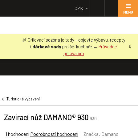
Přejít
CZK
na
obsah
🍖 Grilovací sezóna je tady – objevte výbavu, recepty
i
dárkové sady
pro šéfkuchaře →
Průvodce
grilováním
Turistické vybavení
Zavírací nůž DAMANO® 930
930
Průměrné
1 hodnocení
Podrobnosti hodnocení
Značka:
Damano