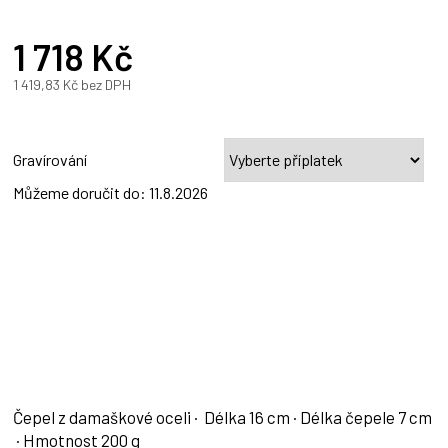
1 718 Kč
A
1 419,83 Kč
bez DPH
Měrná
cena:
Gravírování
Můžeme doručit do:
11.8.2026
Čepel z damaškové oceli · Délka 16 cm · Délka čepele 7 cm
· Hmotnost 200 g