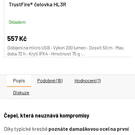
TrustFire® čelovka HL3R
Skladem
557 Kč
Dobíjení na micro USB · Výkon 200 lumen · Dosvit 50 m · Max.
doba 72 h · Krytí IPX4 · Hmotnost 75 g ·...
Popis
Podobné (16)
Hodnocení (1)
Diskuze
Čepel, která neuznává kompromisy
Díky typické kresbě
poznáte damaškovou ocel na první