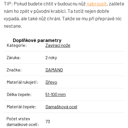
TIP: Pokud budete chtít v budoucnu nůž
nabrousit
, zašlete
nám ho zpět v původní krabici. Ta totiž nejen dobře
vypadá, ale také nůž chrání. Takže se mu při přepravě nic
nestane.
Doplňkové parametry
Zavírací nože
Kategorie
:
2 roky
Záruka
:
DAMANO
Značka
:
Dřevo
Materiál rukojeti
:
51-100 mm
Délka čepele
:
Damašková ocel
Materiál čepele
:
Počet vrstev
73
damaškové oceli
: