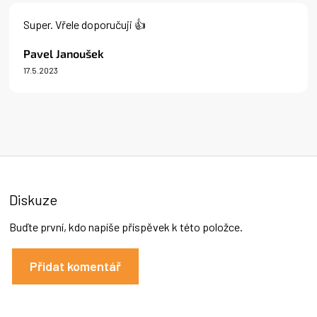
V
ý
Super. Vřele doporučuji 👍
p
i
Pavel Janoušek
s
17.5.2023
h
Hodnocení produktu je 5 z 5 hvězdiček.
o
d
n
o
c
e
n
í
Diskuze
Buďte první, kdo napíše příspěvek k této položce.
Přidat komentář