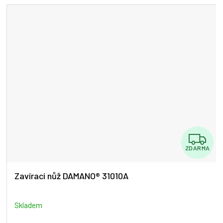
5
hvězdiček.
Z
ZDARMA
D
A
Zavírací nůž DAMANO® 31010A
R
M
Skladem