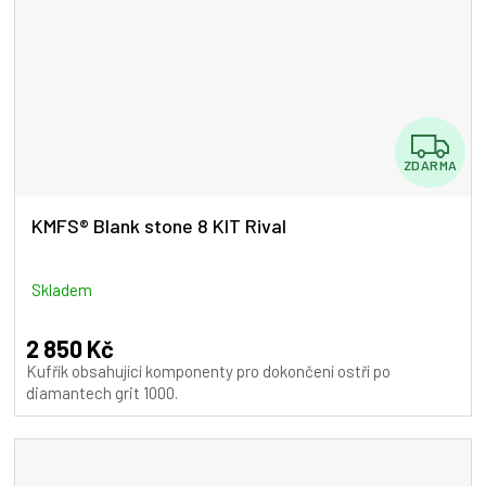
Z
ZDARMA
D
A
KMFS® Blank stone 8 KIT Rival
R
M
Skladem
A
2 850 Kč
Kufřík obsahující komponenty pro dokončení ostří po
diamantech grit 1000.