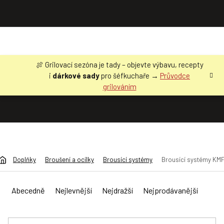
Přejít
🍖 Grilovací sezóna je tady – objevte výbavu, recepty
na
i
dárkové sady
pro šéfkuchaře →
Průvodce
obsah
grilováním
Doplňky
Broušení a ocílky
Brousící systémy
Brousící systémy KM
Ř
a
Abecedně
Nejlevnější
Nejdražší
Nejprodávanější
z
e
n