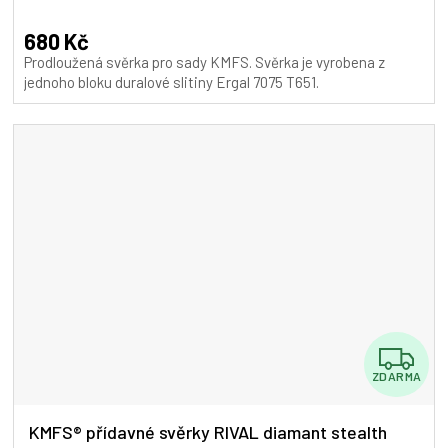
680 Kč
Prodloužená svěrka pro sady KMFS. Svěrka je vyrobena z
jednoho bloku duralové slitiny Ergal 7075 T651.
Z
ZDARMA
D
A
KMFS® přídavné svěrky RIVAL diamant stealth