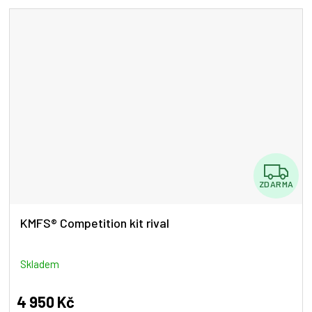
Z
ZDARMA
D
A
KMFS® Competition kit rival
R
M
Skladem
A
4 950 Kč