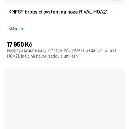
D
A
KMFS® brousící systém na nože RIVAL MOA21
R
M
Skladem
A
17 950 Kč
Nový typ brusné sady KMFS RIVAL MOA21 Sada KMFS Rival
MOA21, je úplně novou sadou s unikátní...