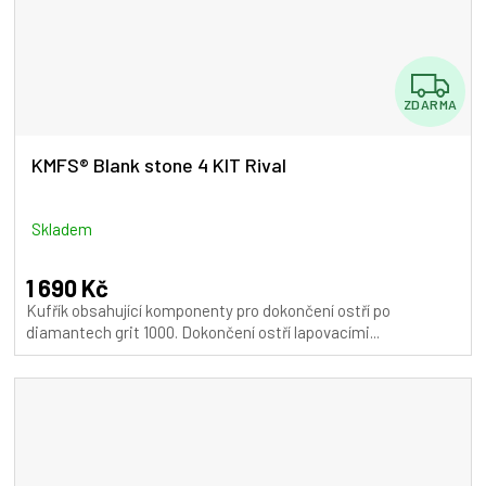
Z
ZDARMA
D
A
KMFS® Blank stone 4 KIT Rival
R
M
Skladem
A
1 690 Kč
Kufřík obsahující komponenty pro dokončení ostří po
diamantech grit 1000. Dokončení ostří lapovacími...