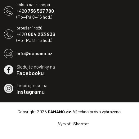
nákup na e-shopu
+420
736 527 780
(Po—Pá 8—16 hod.)
broušení nožů
+420
604 233 936
(Po—Pá 8—16 hod.)
info@damano.cz
Sledujte novinky na
Facebooku
Inspirujte se na
Instagramu
Copyright 2026
DAMANO.cz
. Všechna práva vyhrazena.
Vytvořil Shoptet