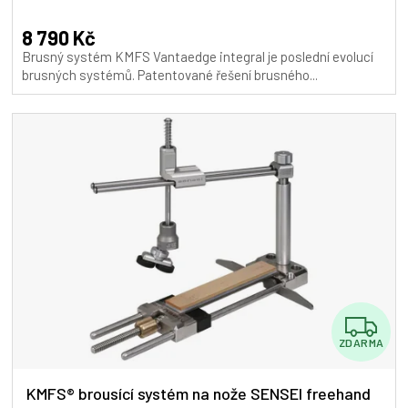
hodnocení
A
produktu
8 790 Kč
je
Brusný systém KMFS Vantaedge integral je poslední evolucí
5,0
brusných systémů. Patentované řešení brusného...
z
5
hvězdiček.
Z
ZDARMA
D
A
KMFS® brousící systém na nože SENSEI freehand