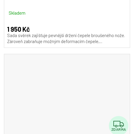
R
M
Skladem
A
1 950 Kč
Sada svěrek zajišťuje pevnější držení čepele broušeného nože.
Zároveň zabraňuje možným deformacím čepele,...
Z
ZDARMA