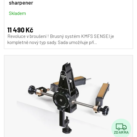
sharpener
R
M
Skladem
A
11 490 Kč
Revoluce v broušení ! Brusný systém KMFS SENSEI je
kompletně nový typ sady. Sada umožňuje při...
Z
ZDARMA