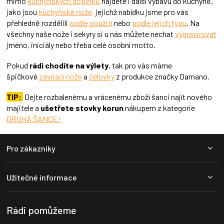
mimo
kuchyňských doplňků
najdete i další výbavu do kuchyně,
v
jako jsou
kuchyňské nože,
jejichž nabídku jsme pro vás
k
přehledně rozdělili
podle použití
nebo
podle jejich typu
. Na
y
všechny naše nože i sekyry si u nás můžete nechat
vygravírovat
v
ý
jméno, iniciály nebo třeba celé osobní motto.
p
i
Pokud
rádi chodíte na výlety
, tak pro vás máme
s
špičkové
zavírací nože
a
čelovky
z produkce značky Damano.
u
TIP:
Dejte rozbalenému a vrácenému zboží šanci najít nového
majitele a
ušetřete stovky korun
nákupem z kategorie
DRUHÁ ŠANCE!
Z
Pro zákazníky
á
p
a
Užitečné informace
t
í
Rádi pomůžeme