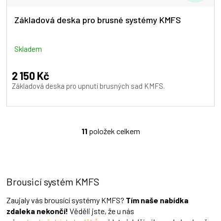
D
A
Základová deska pro brusné systémy KMFS
R
M
Skladem
A
2 150 Kč
Základová deska pro upnutí brusných sad KMFS.
11
položek celkem
O
v
l
á
d
Brousicí systém KMFS
a
c
í
Zaujaly vás brousící systémy KMFS?
Tím naše nabídka
p
zdaleka nekončí!
Věděli jste, že u nás
r