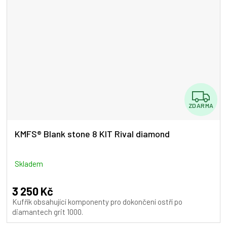
Z
ZDARMA
D
A
KMFS® Blank stone 8 KIT Rival diamond
R
M
Skladem
A
3 250 Kč
Kufřík obsahující komponenty pro dokončení ostří po
diamantech grit 1000.