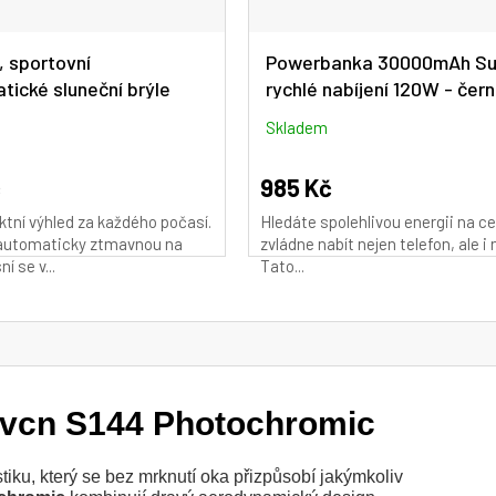
, sportovní
Powerbanka 30000mAh Su
tické sluneční brýle
rychlé nabíjení 120W - čer
S1412-PH-PI-22
Skladem
č
985 Kč
ektní výhled za každého počasí.
Hledáte spolehlivou energii na ce
automaticky ztmavnou na
zvládne nabít nejen telefon, ale 
í se v...
Tato...
Scvcn S144 Photochromic
iku, který se bez mrknutí oka přizpůsobí jakýmkoliv