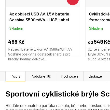
4x dobíjecí USB AA 1,5V baterie
Cyklistické
Soshine 3500mWh + USB kabel
fotochroma
SCVCN DZ-
Skladem
Skladem
499 Kč
549 K
od
Nabíjecí baterie Li-ion AA 3500mWh 1,5V
Užijte si perf
Soshine poskytne dostatek energie pro
Brýle SCVCN 
hračky, hodiny, dálkové...
slunci a rozjasn
Popis
Podobné (16)
Hodnocení
Diskuze
Sportovní cyklistické brýle 
Hledáte dokonalého parťáka na kolo, běh nebo horskou turist