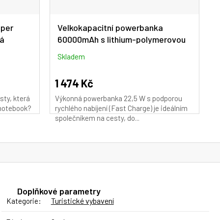
per
Velkokapacitní powerbanka
ná
60000mAh s lithium-polymerovou
baterií 22,5W - bílá
Skladem
1 474 Kč
sty, která
Výkonná powerbanka 22,5 W s podporou
i notebook?
rychlého nabíjení (Fast Charge) je ideálním
společníkem na cesty, do...
Doplňkové parametry
Turistické vybavení
Kategorie
: