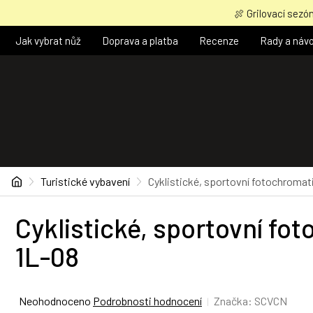
Přejít
🍖 Grilovací sezón
na
obsah
Jak vybrat nůž
Doprava a platba
Recenze
Rady a náv
Domů
Turistické vybavení
Cyklistické, sportovní fotochromat
Cyklistické, sportovní f
1L-08
Průměrné
Neohodnoceno
Podrobnosti hodnocení
Značka:
SCVCN