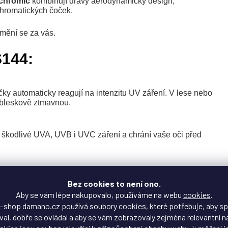
chromic
kombinují dravý aerodynamický design,
chromatických čoček.
 mění se za vás.
S144:
ky automaticky reagují na intenzitu UV záření. V lese nebo
i bleskově ztmavnou.
je škodlivé UVA, UVB i UVC záření a chrání vaše oči před
eriálu TR90 je prakticky nezničitelný, pružný a na obličeji
Bez cookies to není ono.
Aby se vám lépe nakupovalo, používáme na webu
cookies
.
-shop damano.cz používá soubory cookies, které potřebuje, aby s
al, dobře se ovládal a aby se vám zobrazovaly zejména relevantní n
 zajišťuje perfektní periferní vidění bez zkreslení a efektivně