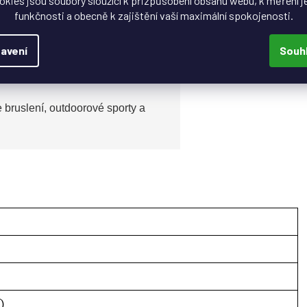
okies jsou soubory sloužící k přizpůsobení obsahu webu, k měření j
funkčnosti a obecně k zajištění vaší maximální spokojenosti.
vané nožičky drží brýle pevně na místě i při intenzivním
avení
Souh
ne bruslení, outdoorové sporty a
)