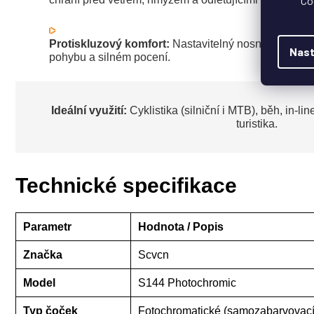
Co
Protiskluzový komfort:
Nastavitelný nosník a pogumo
Nast
pohybu a silném pocení.
Ideální využití:
Cyklistika (silniční i MTB), běh, in-li
turistika.
Technické specifikace
Parametr
Hodnota / Popis
Značka
Scvcn
Model
S144 Photochromic
Typ čoček
Fotochromatické (samozabarvovací