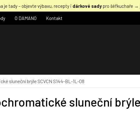
a je tady – objevte výbavu, recepty i
dárkové sady
pro šéfkuchaře →
ody
O DAMANO
Kontakt
ické sluneční brýle SCVCN S144-BL-1L-08
otochromatické sluneční brý