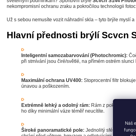
světelným podmínkám? Sportovní brýle
Scvcn S144 Photo
nekompromisní ochranu zraku a pokročilou technologii foto
Už s sebou nemusíte vozit náhradní skla – tyto brýle myslí a
Hlavní přednosti brýlí Scvcn 
Inteligentní samozabarvování (Photochromic):
Čoč
při stmívání jsou čiré/světlé, na přímém ostrém slunc
Maximální ochrana UV400:
Stoprocentní filtr bloku
únavou a poškozením.
Extrémně lehký a odolný rám:
Rám z pokročilého mat
ho díky minimální váze téměř neucítíte.
Náš e
fungov
Široké panoramatické pole:
Jednolitý sférický zorník
chrání před větrem, hmyzem a odletujícími kamínky.