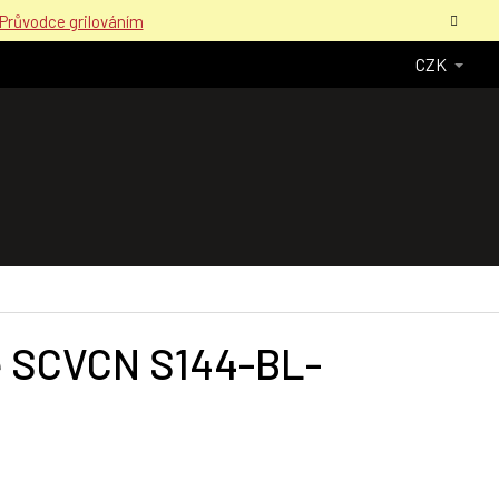
Průvodce grilováním
CZK
le SCVCN S144-BL-