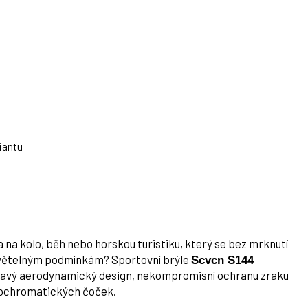
iantu
na kolo, běh nebo horskou turistiku, který se bez mrknutí
světelným podmínkám? Sportovní brýle
Scvcn S144
ravý aerodynamický design, nekompromisní ochranu zraku
otochromatických čoček.