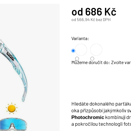
od
686 Kč
od
566,94 Kč
bez DPH
Měrná
cena:
Varianta
Můžeme doručit do:
Zvolte var
Hledáte dokonalého parťáka 
oka přizpůsobí jakýmkoliv 
kombinují d
Photochromic
a pokročilou technologii f