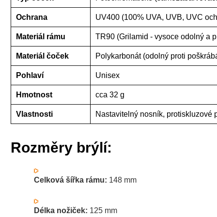
Ochrana
UV400 (100% UVA, UVB, UVC och
Materiál rámu
TR90 (Grilamid - vysoce odolný a p
Materiál čoček
Polykarbonát (odolný proti poškráb
Pohlaví
Unisex
Hmotnost
cca 32 g
Vlastnosti
Nastavitelný nosník, protiskluzové 
Rozměry brýlí:
Celková šířka rámu:
148 mm
Délka nožiček:
125 mm