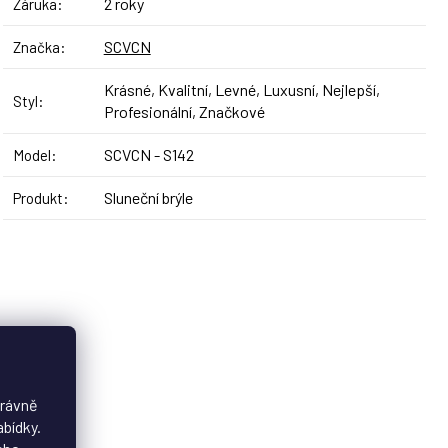
2 roky
Záruka
:
SCVCN
Značka
:
Krásné, Kvalitní, Levné, Luxusní, Nejlepší,
Styl
:
Profesionální, Značkové
SCVCN - S142
Model
:
Sluneční brýle
Produkt
:
právně
abídky.