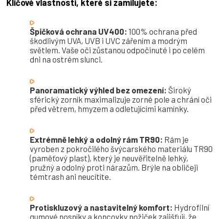
Klíčové vlastnosti, které si zamilujete:
Špičková ochrana UV400:
100% ochrana před
škodlivým UVA, UVB i UVC zářením a modrým
světlem. Vaše oči zůstanou odpočinuté i po celém
dni na ostrém slunci.
Panoramatický výhled bez omezení:
Široký
sférický zorník maximalizuje zorné pole a chrání oči
před větrem, hmyzem a odletujícími kamínky.
Extrémně lehký a odolný rám TR90:
Rám je
vyroben z pokročilého švýcarského materiálu TR90
(paměťový plast), který je neuvěřitelně lehký,
pružný a odolný proti nárazům. Brýle na obličeji
témtrash ani neucítíte.
Protiskluzový a nastavitelný komfort:
Hydrofilní
gumové nosníky a koncovky nožiček zajišťují, že