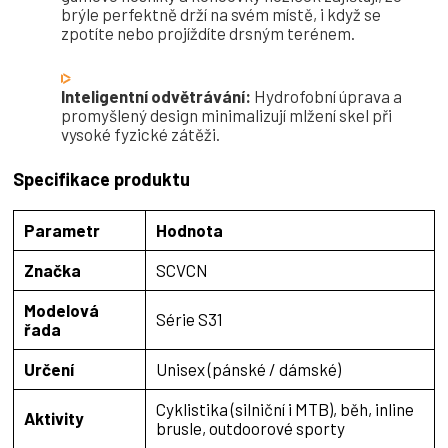
brýle perfektně drží na svém místě, i když se
zpotíte nebo projíždíte drsným terénem.
Inteligentní odvětrávání:
Hydrofobní úprava a
promyšlený design minimalizují mlžení skel při
vysoké fyzické zátěži.
Specifikace produktu
Parametr
Hodnota
Značka
SCVCN
Modelová
Série S31
řada
Určení
Unisex (pánské / dámské)
Cyklistika (silniční i MTB), běh, inline
Aktivity
brusle, outdoorové sporty