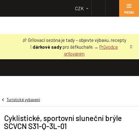
Přejít
CZK
na
obsah
🍖 Grilovací sezóna je tady – objevte výbavu, recepty
i
dárkové sady
pro šéfkuchaře →
Průvodce
grilováním
Turistické vybavení
Cyklistické, sportovní sluneční brýle
SCVCN S31-Q-3L-01