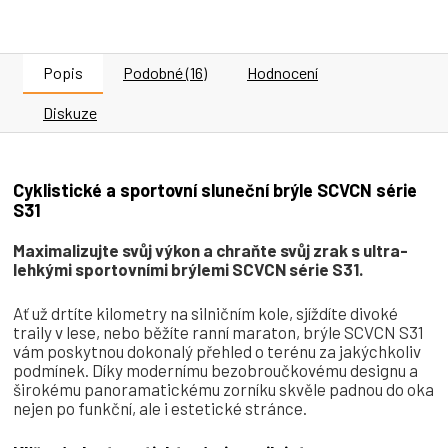
Popis
Podobné (16)
Hodnocení
Diskuze
Cyklistické a sportovní sluneční brýle SCVCN série
S31
Maximalizujte svůj výkon a chraňte svůj zrak s ultra-
lehkými sportovními brýlemi SCVCN série S31.
Ať už drtíte kilometry na silničním kole, sjíždíte divoké
traily v lese, nebo běžíte ranní maraton, brýle SCVCN S31
vám poskytnou dokonalý přehled o terénu za jakýchkoliv
podmínek. Díky modernímu bezobroučkovému designu a
širokému panoramatickému zorníku skvěle padnou do oka
nejen po funkční, ale i estetické stránce.