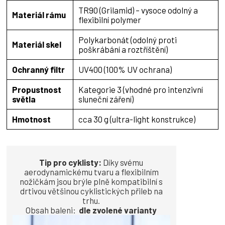
TR90 (Grilamid) – vysoce odolný a
Materiál rámu
flexibilní polymer
Polykarbonát (odolný proti
Materiál skel
poškrábání a roztříštění)
Ochranný filtr
UV400 (100% UV ochrana)
Propustnost
Kategorie 3 (vhodné pro intenzivní
světla
sluneční záření)
Hmotnost
cca 30 g (ultra-light konstrukce)
Tip pro cyklisty:
Díky svému
aerodynamickému tvaru a flexibilním
nožičkám jsou brýle plně kompatibilní s
drtivou většinou cyklistických přileb na
trhu.
Obsah baleni:
dle zvolené varianty