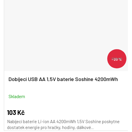
129 Kč
–20 %
Dobíjecí USB AA 1,5V baterie Soshine 4200mWh
Skladem
103 Kč
Nabíjecí baterie Li-ion AA 4200mWh 1,5V Soshine poskytne
dostatek energie pro hračky, hodiny, dálkové...