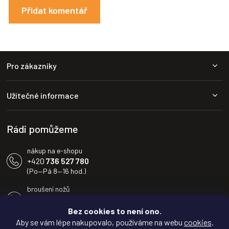
Přidat komentář
Z
Pro zákazníky
á
p
a
Užitečné informace
t
í
Rádi pomůžeme
nákup na e-shopu
+420
736 527 780
(Po—Pá 8—16 hod.)
broušení nožů
+420
604 233 936
(Po—Pá 8—16 hod.)
Bez cookies to není ono.
Aby se vám lépe nakupovalo, používáme na webu
cookies
.