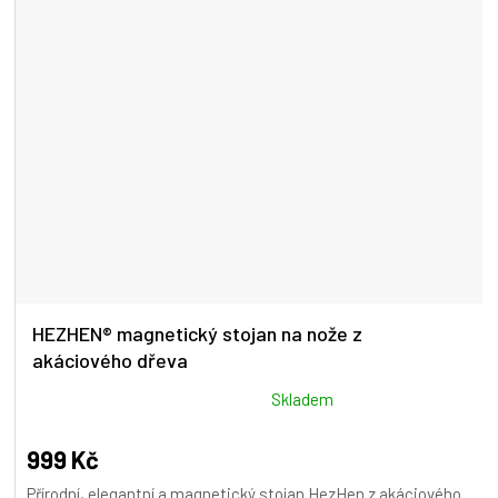
HEZHEN® magnetický stojan na nože z
akáciového dřeva
Průměrné
Skladem
hodnocení
produktu
999 Kč
je
Přírodní, elegantní a magnetický stojan HezHen z akáciového
4,9