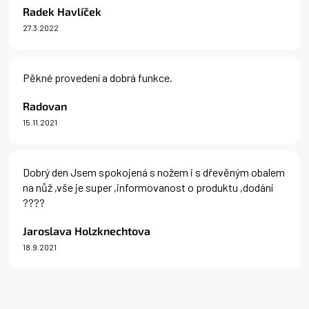
Radek Havlíček
27.3.2022
Hodnocení produktu je 5 z 5 hvězdiček.
Pěkné provedení a dobrá funkce.
Radovan
15.11.2021
Hodnocení produktu je 5 z 5 hvězdiček.
Dobrý den Jsem spokojená s nožem i s dřevěným obalem
na nůž ,vše je super ,informovanost o produktu ,dodání
????
Jaroslava Holzknechtova
18.9.2021
Hodnocení produktu je 5 z 5 hvězdiček.