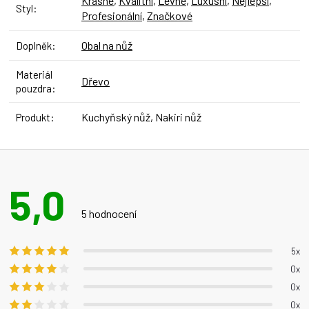
Krásné
,
Kvalitní
,
Levné
,
Luxusní
,
Nejlepší
,
Styl
:
Profesionální
,
Značkové
Obal na nůž
Doplněk
:
Materiál
Dřevo
pouzdra
:
Kuchyňský nůž, Nakiri nůž
Produkt
:
5,0
Průměrné
hodnocení
5 hodnocení
produktu
je
5x
5,0
0x
z 5
0x
hvězdiček.
0x