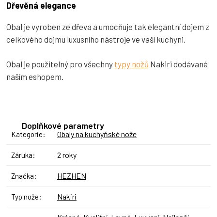
Dřevěná elegance
Obal je vyroben ze dřeva a umocňuje tak elegantní dojem z
celkového dojmu luxusního nástroje ve vaší kuchyni.
Obal je použitelný pro všechny
typy nožů
Nakiri dodávané
naším eshopem.
Doplňkové parametry
Obaly na kuchyňské nože
Kategorie
:
2 roky
Záruka
:
HEZHEN
Značka
:
Nakiri
Typ nože
: