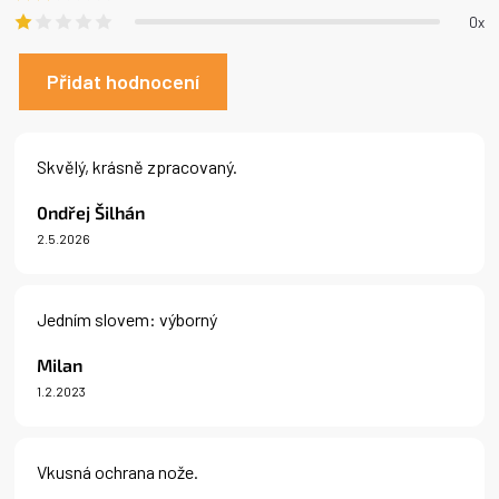
0x
Přidat hodnocení
V
ý
Skvělý, krásně zpracovaný.
p
i
0ndřej Šilhán
s
2.5.2026
h
Hodnocení produktu je 5 z 5 hvězdiček.
o
d
n
Jedním slovem: výborný
o
c
Milan
e
n
1.2.2023
Hodnocení produktu je 5 z 5 hvězdiček.
í
Vkusná ochrana nože.