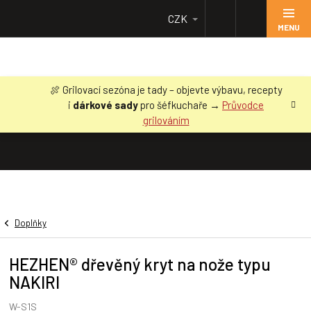
Přejít
CZK
na
obsah
🍖 Grilovací sezóna je tady – objevte výbavu, recepty
i
dárkové sady
pro šéfkuchaře →
Průvodce
grilováním
Doplňky
HEZHEN® dřevěný kryt na nože typu
NAKIRI
W-S1S