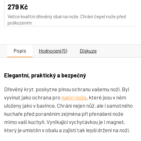
279 Kč
Velice kvalitní dřevěný obal na nože. Chrání čepel nože před
poškozením.
Popis
Hodnocení (5)
Diskuze
Elegantní, praktický a bezpečný
Dřevěný kryt poskytne plnou ochranu vašemu noži. Byl
vyvinut jako ochrana pro
nakiri nože
, které jsou v něm
uloženy jako v bavlnce. Chrání nejen nůž, ale i samotného
kuchaře před poraněním zejména při přenášení nože
mimo vaši kuchyň. Vynikající vychytávkou je i magnet,
který je umístěn v obalu a zajistí tak lepší držení na noži.