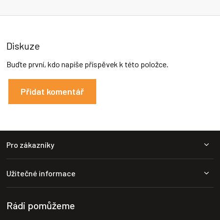
Diskuze
Buďte první, kdo napíše příspěvek k této položce.
Přidat komentář
Z
Pro zákazníky
á
p
a
Užitečné informace
t
í
Rádi pomůžeme