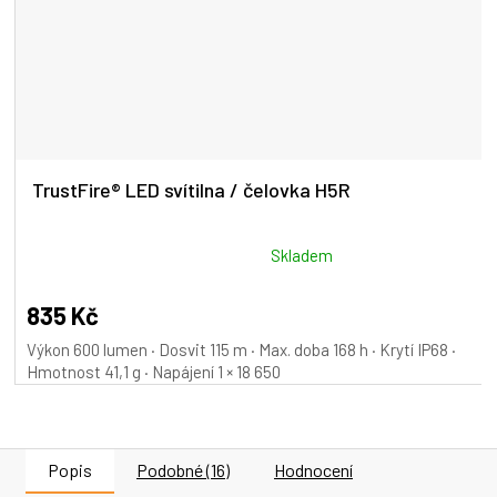
TrustFire® LED svítilna / čelovka H5R
Průměrné
Skladem
hodnocení
produktu
835 Kč
je
Výkon 600 lumen · Dosvit 115 m · Max. doba 168 h · Krytí IP68 ·
5,0
Hmotnost 41,1 g · Napájení 1 × 18 650
z
5
hvězdiček.
Popis
Podobné (16)
Hodnocení