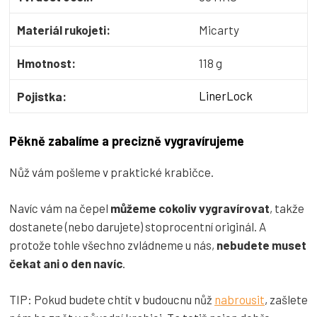
Materiál rukojeti:
Micarty
Hmotnost:
118 g
LinerLock
Pojistka:
Pěkně zabalíme a precizně vygravírujeme
Nůž vám pošleme v praktické krabičce.
Navíc vám na čepel
můžeme cokoliv vygravírovat
, takže
dostanete (nebo darujete) stoprocentní originál. A
protože tohle všechno zvládneme u nás,
nebudete muset
čekat ani o den navíc
.
TIP: Pokud budete chtít v budoucnu nůž
nabrousit
, zašlete