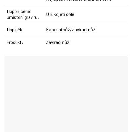
Doporučené
U rukojeti dole
umístění gravíru
:
Kapesní nůž, Zavírací nůž
Doplněk
:
Zavírací nůž
Produkt
: