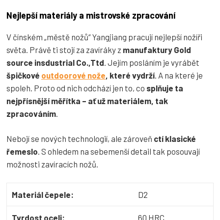
Nejlepší materiály a mistrovské zpracování
V čínském „městě nožů“ Yangjiang pracují nejlepší nožíři
světa. Právě ti stojí za zavíráky z
manufaktury Gold
source insdustrial Co.,Ttd
. Jejím posláním je vyrábět
špičkové
outdoorové nože
, které vydrží
. A na které je
spoleh. Proto od nich odchází jen to, co
splňuje ta
nejpřísnější měřítka – ať už materiálem, tak
zpracováním
.
Nebojí se nových technologií, ale zároveň
ctí klasické
řemeslo
. S ohledem na sebemenší detail tak posouvají
možnosti zavíracích nožů.
Materiál čepele:
D2
Tvrdost oceli:
60 HRC