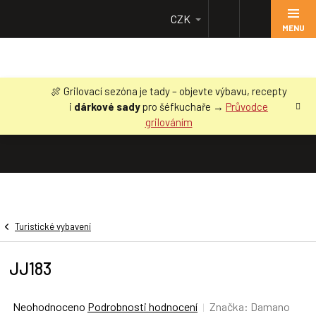
Přejít
CZK
na
obsah
🍖 Grilovací sezóna je tady – objevte výbavu, recepty
i
dárkové sady
pro šéfkuchaře →
Průvodce
grilováním
Turistické vybavení
JJ183
Průměrné
Neohodnoceno
Podrobnosti hodnocení
Značka:
Damano