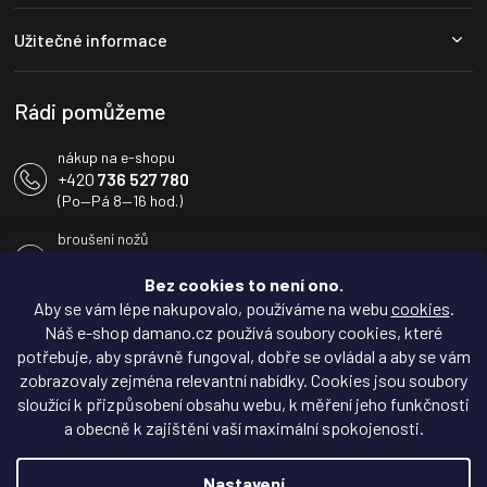
p
a
Užitečné informace
t
í
Rádi pomůžeme
nákup na e-shopu
+420
736 527 780
(Po—Pá 8—16 hod.)
broušení nožů
+420
604 233 936
(Po—Pá 8—16 hod.)
Bez cookies to není ono.
Aby se vám lépe nakupovalo, používáme na webu
cookies
.
info@damano.cz
Náš e-shop damano.cz používá soubory cookies, které
potřebuje, aby správně fungoval, dobře se ovládal a aby se vám
Sledujte novinky na
zobrazovaly zejména relevantní nabídky. Cookies jsou soubory
Facebooku
sloužící k přizpůsobení obsahu webu, k měření jeho funkčnosti
a obecně k zajištění vaší maximální spokojenosti.
Inspirujte se na
Instagramu
Nastavení