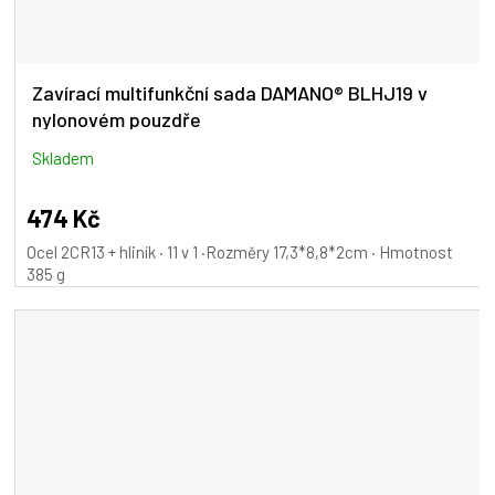
Zavírací multifunkční sada DAMANO® BLHJ19 v
nylonovém pouzdře
Skladem
474 Kč
Ocel 2CR13 + hliník · 11 v 1 ·Rozměry 17,3*8,8*2cm · Hmotnost
385 g