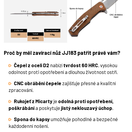
Proč by měl zavírací nůž JJ183 patřit právě vám?
Čepel z oceli D2
nabízí
tvrdost 60 HRC
, vysokou
odolnost proti opotřebení a dlouhou životnost ostří.
CNC obrábění čepele
zajišťuje přesné a kvalitní
zpracování.
Rukojeť z Micarty
je
odolná proti opotřebení,
poškrábání
a poskytuje
jistý neklouzavý úchop
.
Spona do kapsy
umožňuje pohodlné a bezpečné
každodenní nošení.