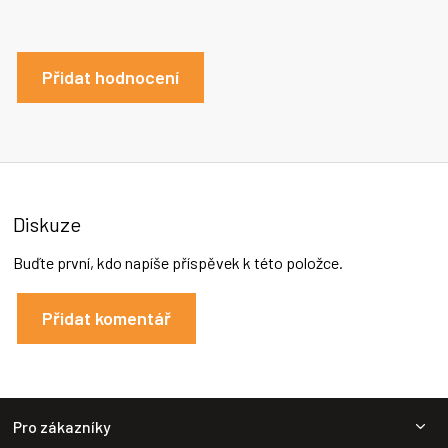
Přidat hodnocení
Diskuze
Buďte první, kdo napíše příspěvek k této položce.
Přidat komentář
Z
Pro zákazníky
á