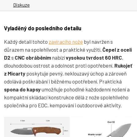
Diskuze
Vyladěný do posledního detailu
Každý detail tohoto
zavíracího nože
byl navržen s
důrazem na spolehlivost a praktické využití.
Čepel z oceli
D2
s
CNC obráběním
nabízí
vysokou tvrdost 60 HRC
,
dlouhodobou ostrost a odolnost proti opotřebení.
Rukojeť
z Micarty
poskytuje pevný, neklouzavý úchop a zároveň
odolává poškrábání i běžnému opotřebení. Praktická
spona do kapsy
umožňuje pohodlné každodenní nošení a
kompaktní skládací konstrukce dělá z nože spolehlivého
společníka pro EDC, kempování i outdoorové aktivity.