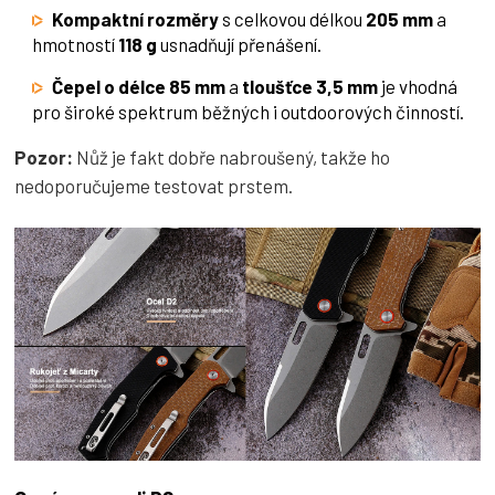
Kompaktní rozměry
s celkovou délkou
205 mm
a
hmotností
118 g
usnadňují přenášení.
Čepel o délce 85 mm
a
tloušťce 3,5 mm
je vhodná
pro široké spektrum běžných i outdoorových činností.
Pozor:
Nůž je fakt dobře nabroušený, takže ho
nedoporučujeme testovat prstem.