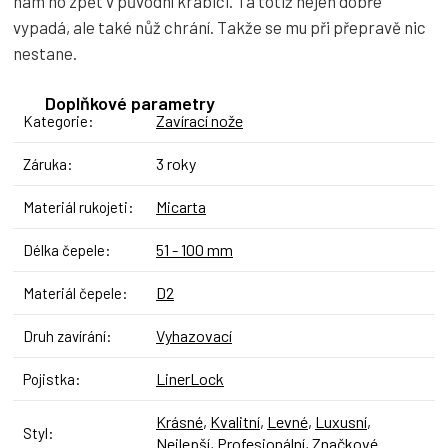
nám ho zpět v původní krabici. Ta totiž nejen dobře
vypadá, ale také nůž chrání. Takže se mu při přepravě nic
nestane.
Doplňkové parametry
Zavírací nože
Kategorie
:
3 roky
Záruka
:
Micarta
Materiál rukojeti
:
51 - 100 mm
Délka čepele
:
D2
Materiál čepele
:
Vyhazovací
Druh zavírání
:
LinerLock
Pojistka
:
Krásné
,
Kvalitní
,
Levné
,
Luxusní
,
Styl
:
Nejlepší
,
Profesionální
,
Značkové