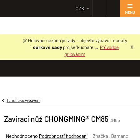
Přejít
CZK
na
obsah
🍖 Grilovací sezóna je tady – objevte výbavu, recepty
i
dárkové sady
pro šéfkuchaře →
Průvodce
grilováním
Turistické vybavení
Zavírací nůž CHONGMING® CM85
CM85
Průměrné
Neohodnoceno
Podrobnosti hodnocení
Značka:
Damano