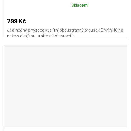
Průměrné
Skladem
hodnocení
produktu
799 Kč
je
Jedinečný a vysoce kvalitní oboustranný brousek DAMANO na
5,0
nože s dvojitou zrnitostí v luxusní...
z
5
hvězdiček.