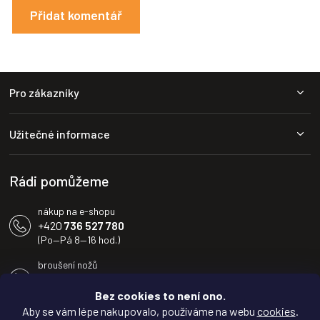
Přidat komentář
Z
Pro zákazníky
á
p
a
Užitečné informace
t
í
Rádi pomůžeme
nákup na e-shopu
+420
736 527 780
(Po—Pá 8—16 hod.)
broušení nožů
+420
604 233 936
(Po—Pá 8—16 hod.)
Bez cookies to není ono.
Aby se vám lépe nakupovalo, používáme na webu
cookies
.