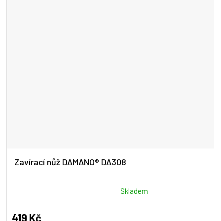
hvězdiček.
Zavírací nůž DAMANO® DA308
Průměrné
Skladem
hodnocení
produktu
419 Kč