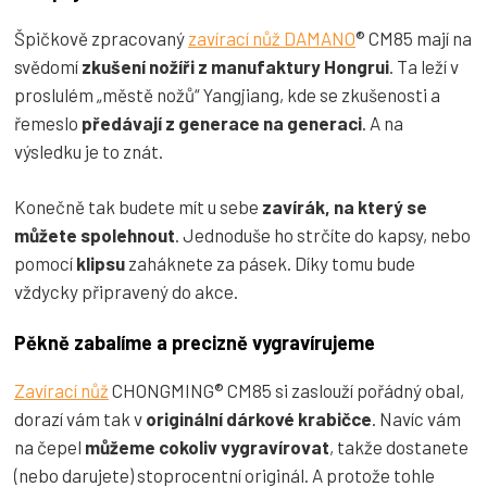
Špičkově zpracovaný
zavírací nůž DAMANO
® CM85 mají na
svědomí
zkušení nožíři z manufaktury Hongrui
. Ta leží v
proslulém „městě nožů“ Yangjiang, kde se zkušenosti a
řemeslo
předávají z generace na generaci
. A na
výsledku je to znát.
Konečně tak budete mít u sebe
zavírák, na který se
můžete spolehnout
. Jednoduše ho strčíte do kapsy, nebo
pomocí
klipsu
zaháknete za pásek. Díky tomu bude
vždycky připravený do akce.
Pěkně zabalíme a precizně vygravírujeme
Zavírací nůž
CHONGMING® CM85 si zaslouží pořádný obal,
dorazí vám tak v
originální dárkové krabičce
. Navíc vám
na čepel
můžeme cokoliv vygravírovat
, takže dostanete
(nebo darujete) stoprocentní originál. A protože tohle