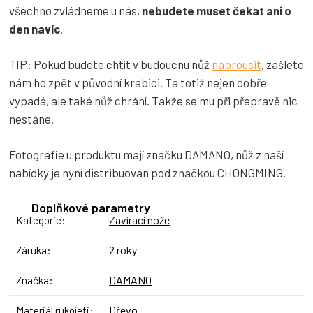
všechno zvládneme u nás,
nebudete muset čekat ani o
den navíc
.
TIP: Pokud budete chtít v budoucnu nůž
nabrousit
, zašlete
nám ho zpět v původní krabici. Ta totiž nejen dobře
vypadá, ale také nůž chrání. Takže se mu při přepravě nic
nestane.
Fotografie u produktu mají značku DAMANO, nůž z naší
nabídky je nyní distribuován pod značkou CHONGMING.
Doplňkové parametry
Zavírací nože
Kategorie
:
2 roky
Záruka
:
DAMANO
Značka
:
Dřevo
Materiál rukojeti
: