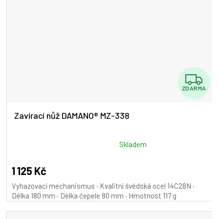
Z
ZDARMA
D
A
Zavírací nůž DAMANO® MZ-338
R
M
Průměrné
Skladem
hodnocení
A
produktu
1 125 Kč
je
Vyhazovací mechanismus · Kvalitní švédská ocel 14C28N ·
5,0
Délka 180 mm · Délka čepele 80 mm · Hmotnost 117 g
z
5