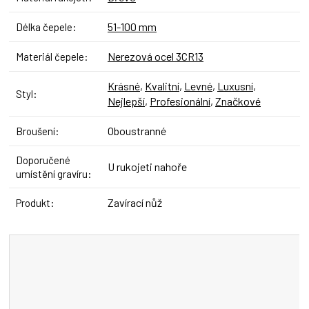
51-100 mm
Délka čepele
:
Nerezová ocel 3CR13
Materiál čepele
:
Krásné
,
Kvalitní
,
Levné
,
Luxusní
,
Styl
:
Nejlepší
,
Profesionální
,
Značkové
Oboustranné
Broušení
:
Doporučené
U rukojeti nahoře
umístění gravíru
:
Zavírací nůž
Produkt
: