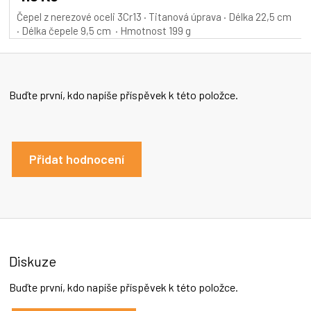
je
Čepel z nerezové oceli 3Cr13 · Titanová úprava · Délka 22,5 cm
5,0
· Délka čepele 9,5 cm · Hmotnost 199 g
z
5
hvězdiček.
Buďte první, kdo napíše příspěvek k této položce.
Přidat hodnocení
Diskuze
Buďte první, kdo napíše příspěvek k této položce.