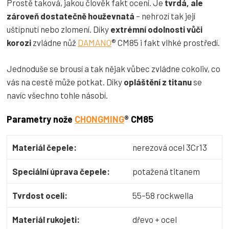
Prostě taková, jakou člověk fakt ocení. Je
tvrdá, ale
zároveň dostatečně houževnatá
– nehrozí tak její
uštípnutí nebo zlomení. Díky
extrémní odolnosti vůči
korozi
zvládne nůž
DAMANO
® CM85 i fakt vlhké prostředí.
Jednoduše se brousí a tak nějak vůbec zvládne cokoliv, co
vás na cestě může potkat. Díky
opláštění z titanu
se
navíc všechno tohle násobí.
Parametry nože
CHONGMING
® CM85
Materiál čepele:
nerezová ocel 3Cr13
Speciální úprava čepele:
potažená titanem
Tvrdost oceli:
55–58 rockwella
Materiál rukojeti:
dřevo + ocel