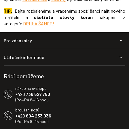
i
s
TIP:
Dejte rozbalenému a vrácenému zboží šanci najít nového
u
majitele a
ušetřete stovky korun
nákupem z
kategorie
DRUHÁ ŠANCE!
Z
Pro zákazníky
á
p
a
Užitečné informace
t
í
Rádi pomůžeme
nákup na e-shopu
+420
736 527 780
(Po—Pá 8—16 hod.)
broušení nožů
+420
604 233 936
(Po—Pá 8—16 hod.)