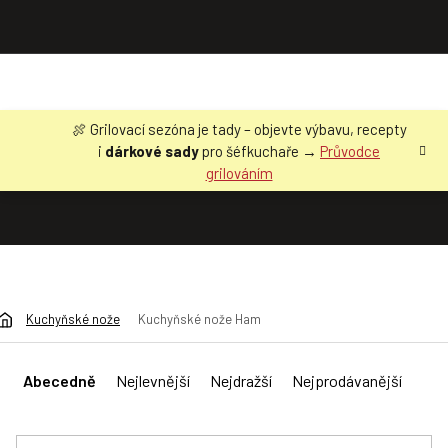
Přejít
🍖 Grilovací sezóna je tady – objevte výbavu, recepty
na
i
dárkové sady
pro šéfkuchaře →
Průvodce
obsah
grilováním
Kuchyňské nože
Kuchyňské nože Ham
Ř
a
Abecedně
Nejlevnější
Nejdražší
Nejprodávanější
z
e
n