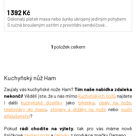
A
1 392 Kč
Dokonalý plátek masa nebo šunky ukrojený jediným pohybem.
S ručně broušeným ostřím z prvotřídní sendvičové...
1
položek celkem
O
v
l
á
d
Kuchyňský nůž Ham
a
c
í
Zaujaly vás kuchyňské nože Ham?
Tím naše nabídka zdaleka
p
nekončí!
Věděli jste, že u nás mimo
kuchyňských nožů
najdete
r
i další
kuchyňské doplňky
jako
prkénka
,
obaly na nože
,
v
teploměry do masa
,
stojany a držáky na nože
nebo
sushi
k
příslušenství
?
y
v
Pokud
rádi chodíte na výlety
, tak pro vás máme nově
ý
p
špičkové
zavírací nože
a
čelovky
z produkce značky Damano.