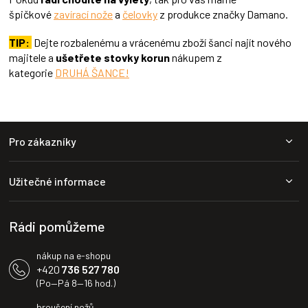
špičkové
zavírací nože
a
čelovky
z produkce značky Damano.
TIP:
Dejte rozbalenému a vrácenému zboží šanci najít nového
majitele a
ušetřete stovky korun
nákupem z
kategorie
DRUHÁ ŠANCE!
Z
Pro zákazníky
á
p
a
Užitečné informace
t
í
Rádi pomůžeme
nákup na e-shopu
+420
736 527 780
(Po—Pá 8—16 hod.)
broušení nožů