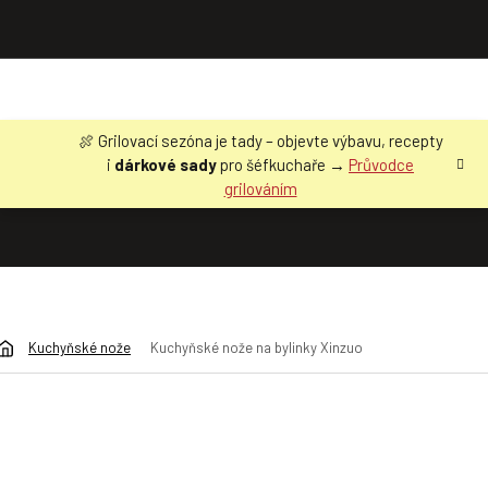
Přejít
🍖 Grilovací sezóna je tady – objevte výbavu, recepty
na
i
dárkové sady
pro šéfkuchaře →
Průvodce
obsah
grilováním
Kuchyňské nože
Kuchyňské nože na bylinky Xinzuo