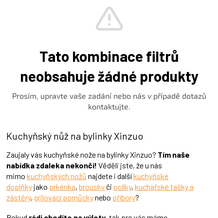
Kuchyňský nůž na bylinky Xinzuo
Zaujaly vás kuchyňské nože na bylinky Xinzuo?
Tím naše
nabídka zdaleka nekončí!
Věděli jste, že u nás
mimo
kuchyňských nožů
najdete i další
kuchyňské
doplňky
jako
prkénka
,
brousky
či
ocílky
,
kuchařské tašky a
zástěry
,
grilovací pomůcky
nebo
příbory
?
Pokud
rádi chodíte na výlety
, tak pro vás máme