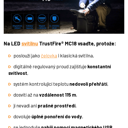
Na LED
svítilnu
TrustFire® MC18 vsaďte, protože:
poslouží jako
čelovka
i klasická svítilna,
digitálně regulovaný proud zajišťuje
konstantní
svítivost
,
systém kontrolující teplotu
nedovolí přehřátí
,
dosvítí až na
vzdálenost 115 m
,
jí nevadí ani
prašné prostředí
,
dovoluje
úplné ponoření do vody
,
se jednoduše
nabíjí pomocí magnetického USB