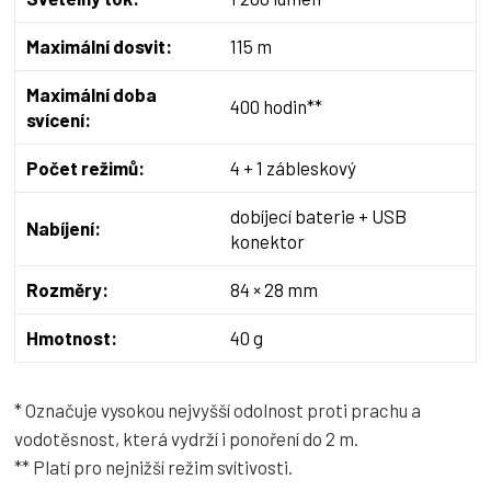
Maximální dosvit:
115 m
Maximální doba
400 hodin**
svícení:
Počet režimů:
4 + 1 zábleskový
dobíjecí baterie + USB
Nabíjení:
konektor
Rozměry:
84 × 28 mm
Hmotnost:
40 g
* Označuje vysokou nejvyšší odolnost proti prachu a
vodotěsnost, která vydrží i ponoření do 2 m.
** Platí pro nejnižší režim svítivosti.