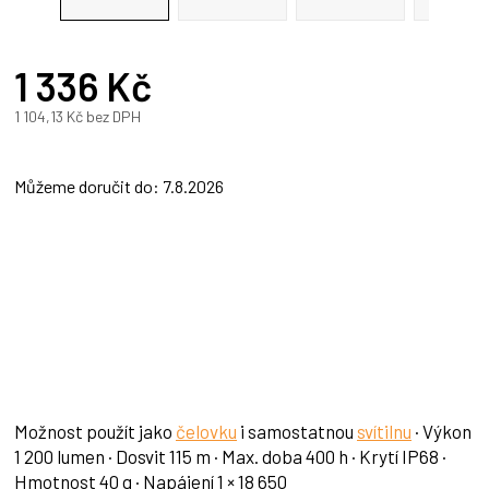
1 336 Kč
A
1 104,13 Kč bez DPH
Měrná
cena:
Můžeme doručit do:
7.8.2026
Možnost použít jako
čelovku
i samostatnou
svítilnu
· Výkon
1 200 lumen · Dosvit 115 m · Max. doba 400 h · Krytí IP68 ·
Hmotnost 40 g · Napájení 1 × 18 650