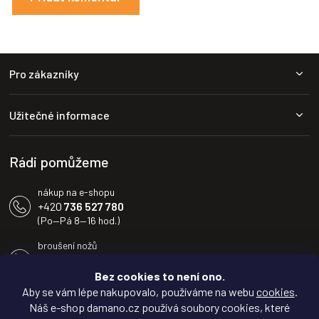
Z
Pro zákazníky
á
p
a
Užitečné informace
t
í
Rádi pomůžeme
nákup na e-shopu
+420
736 527 780
(Po—Pá 8—16 hod.)
broušení nožů
+420
604 233 936
(Po—Pá 8—16 hod.)
Bez cookies to není ono.
Aby se vám lépe nakupovalo, používáme na webu
cookies
.
info@damano.cz
Náš e-shop damano.cz používá soubory cookies, které