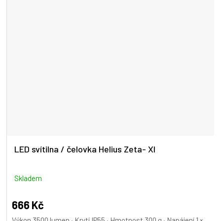
LED svítilna / čelovka Helius Zeta- XI
Skladem
666 Kč
Výkon 3500 lumen · Krytí IP55 · Hmotnost 300 g · Napájení 1 ×