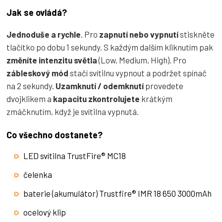
Jak se ovládá?
Jednoduše a rychle
. Pro
zapnutí nebo vypnutí
stiskněte
tlačítko po dobu 1 sekundy. S každým dalším kliknutím pak
změníte intenzitu světla
(Low, Medium, High). Pro
zábleskový mód
stačí svítilnu vypnout a podržet spínač
na 2 sekundy.
Uzamknutí / odemknutí
provedete
dvojklikem a
kapacitu zkontrolujete
krátkým
zmáčknutím, když je svítilna vypnutá.
Co všechno dostanete?
LED svítilna TrustFire® MC18
čelenka
baterie (akumulátor) Trustfire®
IMR 18 650 3000mAh
ocelový klip