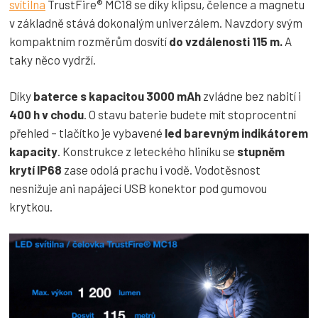
svítilna
TrustFire® MC18 se díky klipsu, čelence a magnetu
v základně stává dokonalým univerzálem. Navzdory svým
kompaktním rozměrům dosvítí
do vzdálenosti 115 m.
A
taky něco vydrží.
Díky
baterce s kapacitou 3000 mAh
zvládne bez nabití i
400 h v chodu
. O stavu baterie budete mít stoprocentní
přehled – tlačítko je vybavené
led barevným indikátorem
kapacity
. Konstrukce z leteckého hliníku se
stupněm
krytí IP68
zase odolá prachu i vodě. Vodotěsnost
nesnižuje ani napájecí USB konektor pod gumovou
krytkou.