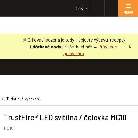
Přejít
CZK
na
obsah
🍖 Grilovací sezóna je tady – objevte výbavu, recepty
i
dárkové sady
pro šéfkuchaře →
Průvodce
grilováním
Turistické vybavení
TrustFire® LED svítilna / čelovka MC18
MC18