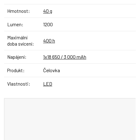
40 g
Hmotnost
:
1200
Lumen
:
Maximální
400 h
doba svícení
:
1x18 650 / 3 000 mAh
Napájení
:
Čelovka
Produkt
:
LED
Vlastnosti
: