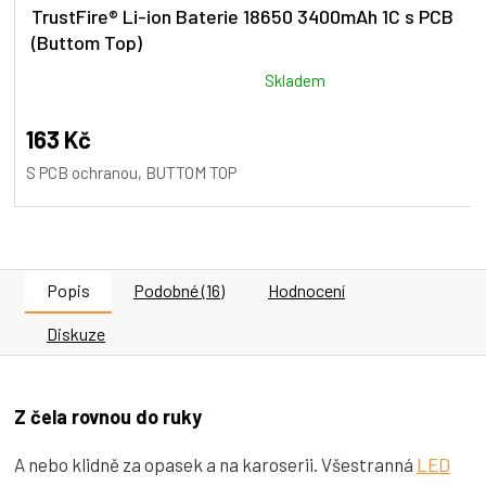
TrustFire® Li-ion Baterie 18650 3400mAh 1C s PCB
(Buttom Top)
Průměrné
Skladem
hodnocení
produktu
163 Kč
je
S PCB ochranou, BUTTOM TOP
5,0
z
5
hvězdiček.
Popis
Podobné (16)
Hodnocení
Diskuze
Z čela rovnou do ruky
A nebo klidně za opasek a na karoserii. Všestranná
LED