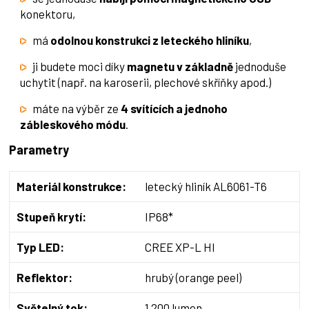
konektoru,
má
odolnou konstrukci z leteckého hliníku
,
ji budete moci díky
magnetu v základně
jednoduše
uchytit (např. na karoserii, plechové skříňky apod.)
máte na výběr ze
4 svítících a jednoho
zábleskového módu
.
Parametry
Materiál konstrukce:
letecký hliník AL6061-T6
Stupeň krytí:
IP68*
Typ LED:
CREE XP-L HI
Reflektor:
hrubý (orange peel)
Světelný tok:
1 200 lumen