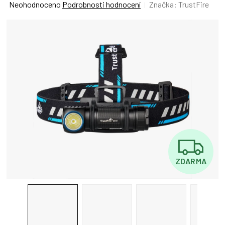
Průměrné
Neohodnoceno
Podrobnosti hodnocení
Značka:
TrustFire
hodnocení
produktu
je
0,0
z
5
hvězdiček.
Z
ZDARMA
D
A
R