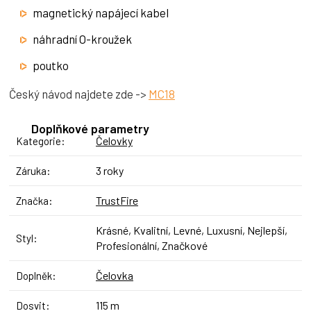
magnetický napájecí kabel
náhradní O-kroužek
poutko
Český návod najdete zde ->
MC18
Doplňkové parametry
Čelovky
Kategorie
:
3 roky
Záruka
:
TrustFire
Značka
:
Krásné, Kvalitní, Levné, Luxusní, Nejlepší,
Styl
:
Profesionální, Značkové
Čelovka
Doplněk
:
115 m
Dosvit
: