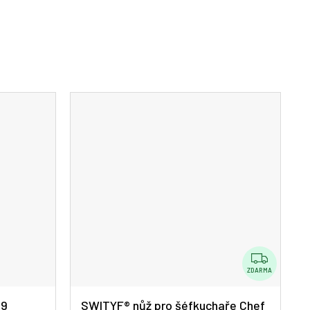
Z
D
ZDARMA
A
19
SWITYF® nůž pro šéfkuchaře Chef
R