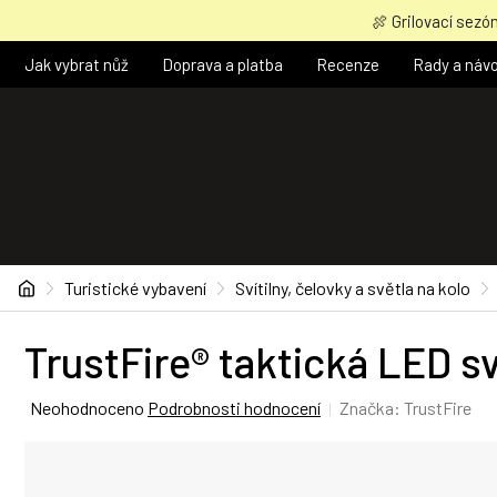
Přejít
🍖 Grilovací sezón
na
obsah
Jak vybrat nůž
Doprava a platba
Recenze
Rady a náv
Domů
Turistické vybavení
Svítilny, čelovky a světla na kolo
TrustFire® taktická LED sv
Průměrné
Neohodnoceno
Podrobnosti hodnocení
Značka:
TrustFire
hodnocení
produktu
je