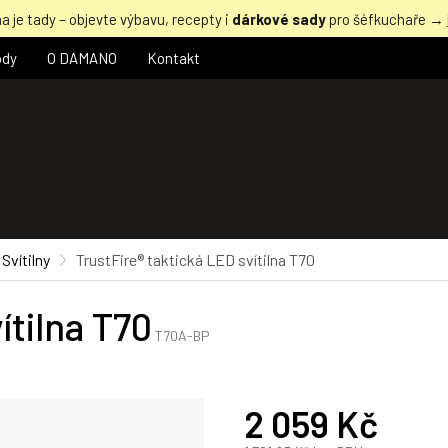
a je tady – objevte výbavu, recepty i
dárkové sady
pro šéfkuchaře →
ody
O DAMANO
Kontakt
Svítilny
TrustFire® taktická LED svítilna T70
ítilna T70
T70A-BP
2 059 Kč