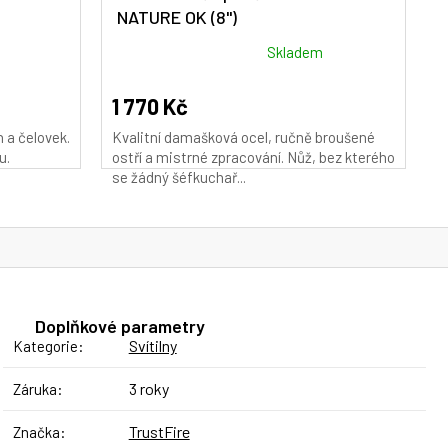
NATURE OK (8")
M
A
Průměrné
Skladem
hodnocení
produktu
1 770 Kč
je
 a čelovek.
Kvalitní damašková ocel, ručně broušené
5,0
u.
ostří a mistrné zpracování. Nůž, bez kterého
z
se žádný šéfkuchař...
5
hvězdiček.
Doplňkové parametry
Svítilny
Kategorie
:
3 roky
Záruka
:
TrustFire
Značka
: