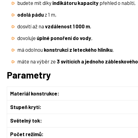
budete mít díky
indikátoru kapacity
přehled o nabití,
odolá pádu
z 1 m,
dosvítí až na
vzdálenost 1 000 m
,
dovoluje
úplné ponoření do vody
,
má odolnou
konstrukci z leteckého hliníku
,
máte na výběr ze
3 svítících a jednoho zábleskovéh
Parametry
Materiál konstrukce:
Stupeň krytí:
Světelný tok:
Počet režimů: