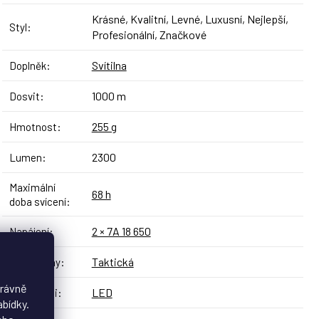
Krásné, Kvalitní, Levné, Luxusní, Nejlepší,
Styl
:
Profesionální, Značkové
Svítilna
Doplněk
:
1000 m
Dosvit
:
255 g
Hmotnost
:
2300
Lumen
:
Maximální
68 h
doba svícení
:
2 × 7A 18 650
Napájení
:
Taktická
Typ svítilny
:
právně
LED
Vlastnosti
:
abídky.