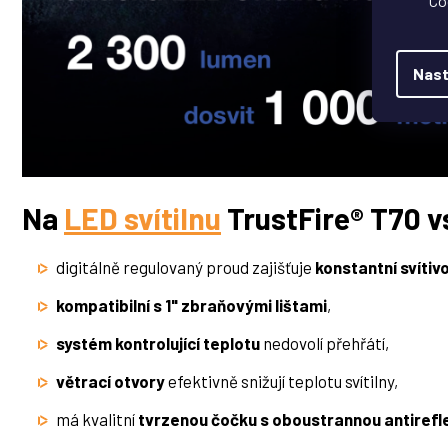
Co
Nast
Na
LED svítilnu
TrustFire® T70 v
digitálně regulovaný proud zajišťuje
konstantní svítiv
kompatibilní s 1" zbraňovými lištami
,
systém kontrolující teplotu
nedovolí přehřátí,
větrací otvory
efektivně snižují teplotu svítilny,
má kvalitní
tvrzenou čočku s oboustrannou antirefl