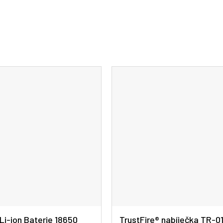
A
R
M
A
 Li-ion Baterie 18650
TrustFire® nabíječka TR-0