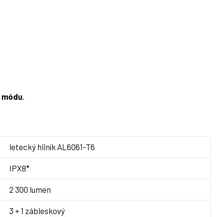
o módu
.
letecký hliník AL6061-T6
IPX8*
2 300 lumen
3 + 1 zábleskový