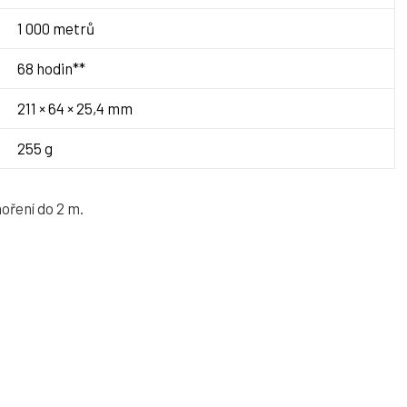
1 000 metrů
68 hodin**
211 × 64 × 25,4 mm
255 g
oření do 2 m.