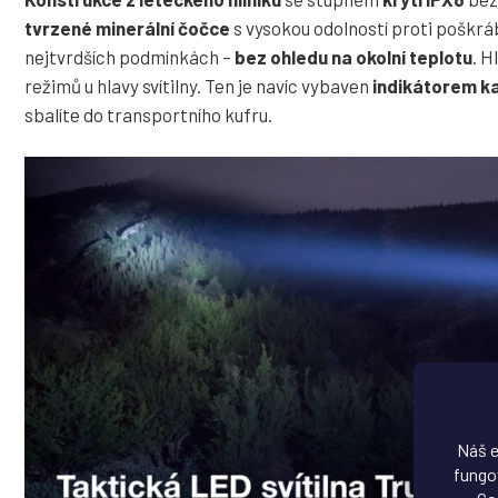
tvrzené minerální čočce
s vysokou odolností proti poškráb
nejtvrdších podmínkách –
bez ohledu na okolní teplotu
. H
režimů u hlavy svítilny. Ten je navíc vybaven
indikátorem ka
sbalíte do transportního kufru.
Náš e
fungov