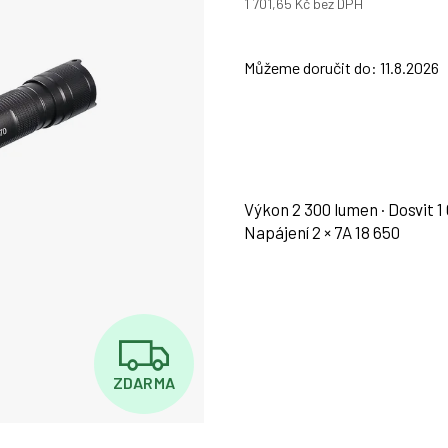
1 701,65 Kč bez DPH
Měrná
cena:
Můžeme doručit do:
11.8.2026
Výkon 2 300 lumen · Dosvit 1 
Napájení 2 × 7A 18 650
Z
ZDARMA
D