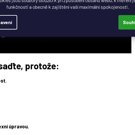
okies jsou soubory sloužící k přizpůsobení obsahu webu, k měření j
funkčnosti a obecně k zajištění vaší maximální spokojenosti.
avení
Souh
saďte, protože:
ost
,
exní úpravou
,