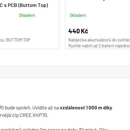
C s PCB (Buttom Top)
Skladem
Skladem
440 Kč
ou, BUTTOM TOP
Nabíječka akumulátorů do svítilen
Rychlé nabití až 2 baterií najedno
0 bude spoleh. Uvidíte až na
vzdálenost 1 000 m díky
ernější čip CREE XHP70.
 problémů zvládne 2m ponor po dobu 30 minut. Díky