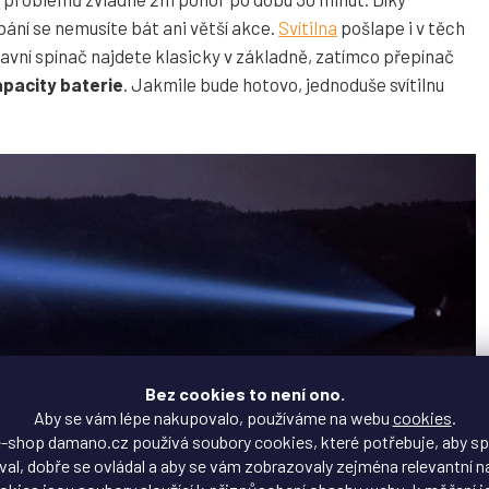
ání se nemusíte bát ani větší akce.
Svítilna
pošlape i v těch
lavní spínač najdete klasicky v základně, zatímco přepínač
pacity baterie
. Jakmile bude hotovo, jednoduše svítilnu
Bez cookies to není ono.
Aby se vám lépe nakupovalo, používáme na webu
cookies
.
-shop damano.cz používá soubory cookies, které potřebuje, aby s
al, dobře se ovládal a aby se vám zobrazovaly zejména relevantní n