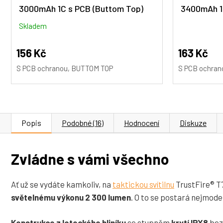
3000mAh 1C s PCB (Buttom Top)
3400mAh 1
Průměrné
Skladem
hodnocení
produktu
156 Kč
163 Kč
je
S PCB ochranou, BUTTOM TOP
S PCB ochran
5,0
z
5
hvězdiček.
Popis
Podobné (16)
Hodnocení
Diskuze
Zvládne s vámi všechno
Ať už se vydáte kamkoliv, na
taktickou svítilnu
TrustFire® T7
světelnému výkonu 2 300 lumen
. O to se postará nejmod
Konstrukce z leteckého hliníku
se stupněm
krytí IPX8
bez