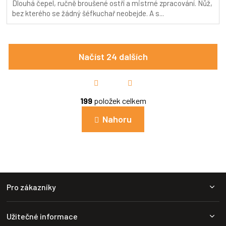
Dlouhá čepel, ručně broušené ostří a mistrné zpracování. Nůž,
5,0
bez kterého se žádný šéfkuchař neobejde. A s...
z
5
hvězdiček.
Načíst 24 dalších
S
t
r
O
á
199
položek celkem
v
n
l
k
Nahoru
á
o
d
v
a
á
c
n
í
í
p
Z
r
Pro zákazníky
v
á
k
p
y
a
v
Užitečné informace
t
ý