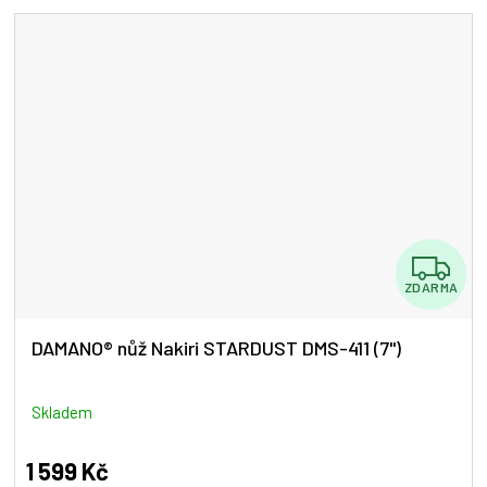
Z
ZDARMA
D
A
DAMANO® nůž Nakiri STARDUST DMS-411 (7")
R
M
Skladem
A
1 599 Kč