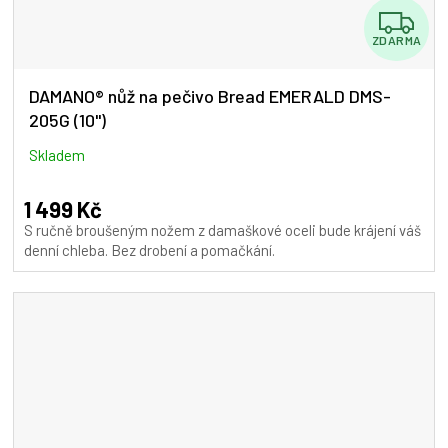
Z
ZDARMA
D
A
DAMANO® nůž na pečivo Bread EMERALD DMS-
205G (10")
R
M
Skladem
A
1 499 Kč
S ručně broušeným nožem z damaškové oceli bude krájení váš
denní chleba. Bez drobení a pomačkání.