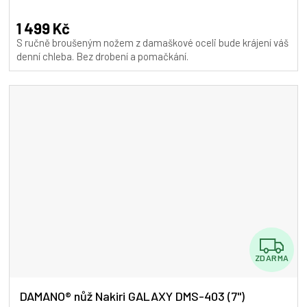
A
1 499 Kč
S ručně broušeným nožem z damaškové oceli bude krájení váš
denní chleba. Bez drobení a pomačkání.
Z
ZDARMA
D
A
DAMANO® nůž Nakiri GALAXY DMS-403 (7")