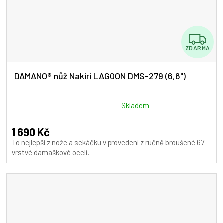
Z
ZDARMA
D
A
DAMANO® nůž Nakiri LAGOON DMS-279 (6,6")
R
M
Průměrné
Skladem
hodnocení
A
produktu
1 690 Kč
je
To nejlepší z nože a sekáčku v provedení z ručně broušené 67
5,0
vrstvé damaškové oceli.
z
5
hvězdiček.