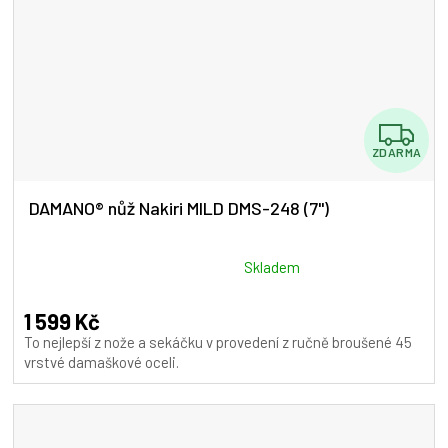
Z
ZDARMA
D
A
DAMANO® nůž Nakiri MILD DMS-248 (7")
R
M
Průměrné
Skladem
hodnocení
A
produktu
1 599 Kč
je
To nejlepší z nože a sekáčku v provedení z ručně broušené 45
5,0
vrstvé damaškové oceli.
z
5
hvězdiček.