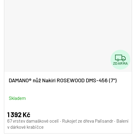
Z
ZDARMA
D
A
DAMANO® nůž Nakiri ROSEWOOD DMS-456 (7")
R
M
Skladem
A
1 392 Kč
67 vrstev damaškové oceli · Rukojeť ze dřeva Palisandr · Balení
v dárkové krabičce