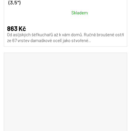
(3,5")
Průměrné
Skladem
hodnocení
produktu
863 Kč
je
Od asijských šéfkuchařů až k vám domů. Ručně broušené ostří
5,0
ze 67 vrstev damaškové oceli jako stvořené...
z
5
hvězdiček.