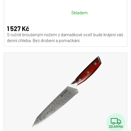
R
M
Průměrné
Skladem
hodnocení
A
produktu
1 527 Kč
je
S ručně broušeným nožem z damaškové oceli bude krájení váš
5,0
denní chleba. Bez drobení a pomačkání.
z
5
hvězdiček.
Z
ZDARMA