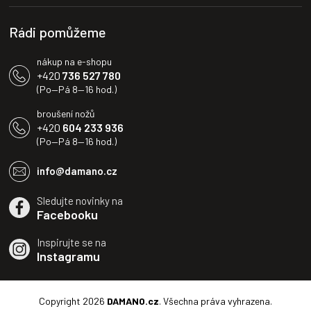
í
p
i
Rádi pomůžeme
s
u
nákup na e-shopu
+420
736 527 780
(Po—Pá 8—16 hod.)
broušení nožů
+420
604 233 936
(Po—Pá 8—16 hod.)
info@damano.cz
Sledujte novinky na
Facebooku
Inspirujte se na
Instagramu
Copyright 2026
DAMANO.cz
. Všechna práva vyhrazena.