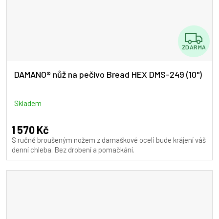
Z
ZDARMA
D
A
DAMANO® nůž na pečivo Bread HEX DMS-249 (10")
R
M
Skladem
A
1 570 Kč
S ručně broušeným nožem z damaškové oceli bude krájení váš
denní chleba. Bez drobení a pomačkání.