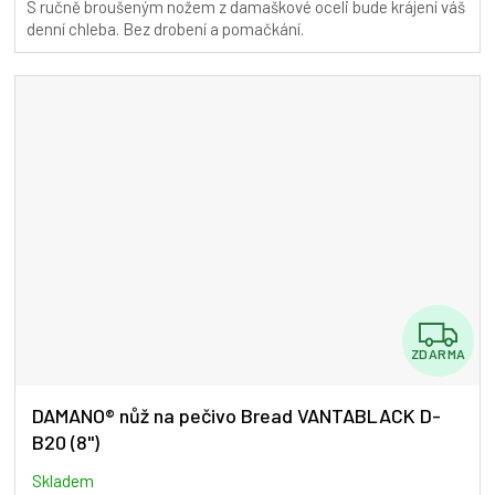
S ručně broušeným nožem z damaškové oceli bude krájení váš
5,0
denní chleba. Bez drobení a pomačkání.
z
5
hvězdiček.
Z
ZDARMA
D
A
DAMANO® nůž na pečivo Bread VANTABLACK D-
B20 (8")
R
M
Skladem