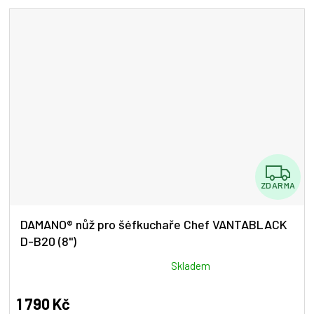
5
hvězdiček.
Z
ZDARMA
D
A
DAMANO® nůž pro šéfkuchaře Chef VANTABLACK
D-B20 (8")
R
M
Průměrné
Skladem
hodnocení
A
produktu
1 790 Kč
je