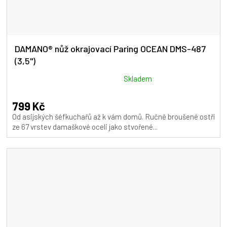
DAMANO® nůž okrajovací Paring OCEAN DMS-487
(3,5")
Průměrné
Skladem
hodnocení
produktu
799 Kč
je
Od asijských šéfkuchařů až k vám domů. Ručně broušené ostří
5,0
ze 67 vrstev damaškové oceli jako stvořené...
z
5
hvězdiček.