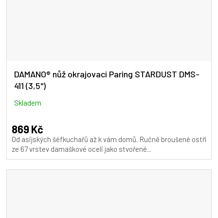
DAMANO® nůž okrajovací Paring STARDUST DMS-
411 (3,5")
Skladem
869 Kč
Od asijských šéfkuchařů až k vám domů. Ručně broušené ostří
ze 67 vrstev damaškové oceli jako stvořené...