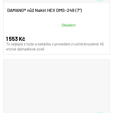
D
A
DAMANO® nůž Nakiri HEX DMS-249 (7")
R
M
Průměrné
Skladem
hodnocení
A
produktu
1 553 Kč
je
To nejlepší z nože a sekáčku v provedení z ručně broušené 45
5,0
vrstvé damaškové oceli.
z
5
hvězdiček.