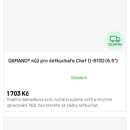
Z
ZDARMA
D
A
DAMANO® nůž pro šéfkuchaře Chef D-B13D (6,5")
R
M
Průměrné
Skladem
hodnocení
A
produktu
1 703 Kč
je
Kvalitní damašková ocel, ručně broušené ostří a mistrné
5,0
zpracování. Nůž, bez kterého se žádný šéfkuchař...
z
5
hvězdiček.