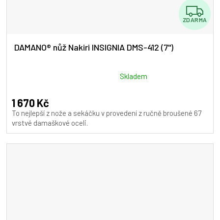
Z
ZDARMA
D
A
DAMANO® nůž Nakiri INSIGNIA DMS-412 (7")
R
M
Průměrné
Skladem
hodnocení
A
produktu
1 670 Kč
je
To nejlepší z nože a sekáčku v provedení z ručně broušené 67
5,0
vrstvé damaškové oceli.
z
5
hvězdiček.