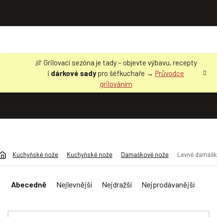
Přejít
🍖 Grilovací sezóna je tady – objevte výbavu, recepty
na
i
dárkové sady
pro šéfkuchaře →
Průvodce
obsah
grilováním
Kuchyňské nože
Kuchyňské nože
Damaškové nože
Levné damašk
Ř
a
Abecedně
Nejlevnější
Nejdražší
Nejprodávanější
z
e
n