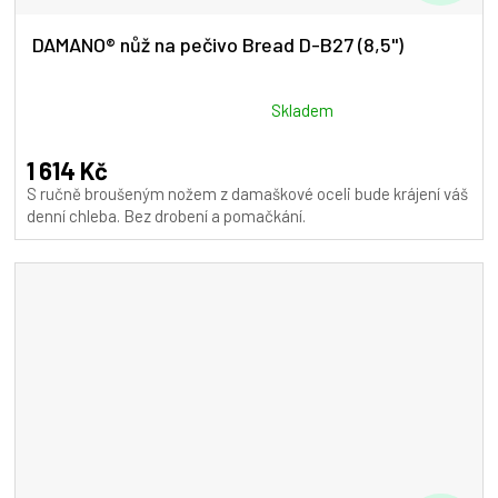
D
A
DAMANO® nůž na pečivo Bread D-B27 (8,5")
R
M
Průměrné
Skladem
hodnocení
A
produktu
1 614 Kč
je
S ručně broušeným nožem z damaškové oceli bude krájení váš
5,0
denní chleba. Bez drobení a pomačkání.
z
5
hvězdiček.