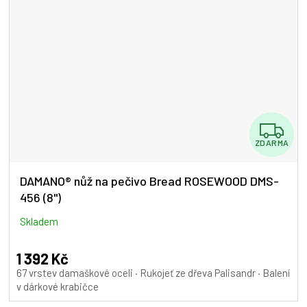
Z
ZDARMA
D
A
DAMANO® nůž na pečivo Bread ROSEWOOD DMS-
456 (8")
R
M
Skladem
A
1 392 Kč
67 vrstev damaškové oceli · Rukojeť ze dřeva Palisandr · Balení
v dárkové krabičce