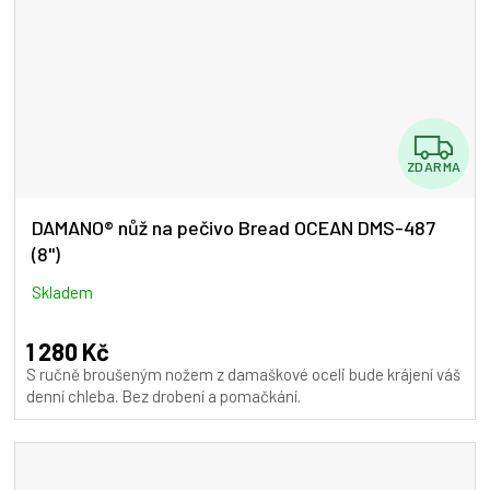
Z
ZDARMA
D
A
DAMANO® nůž na pečivo Bread OCEAN DMS-487
(8")
R
M
Skladem
A
1 280 Kč
S ručně broušeným nožem z damaškové oceli bude krájení váš
denní chleba. Bez drobení a pomačkání.