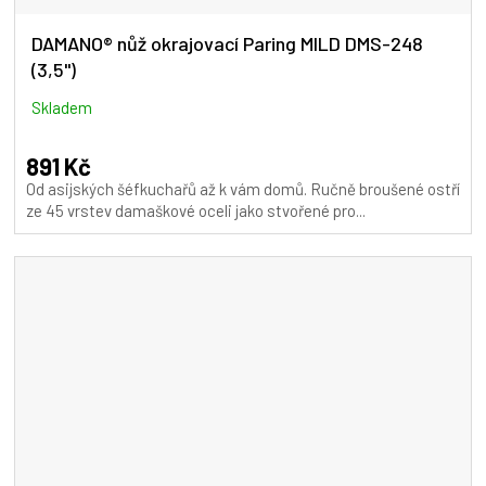
DAMANO® nůž okrajovací Paring MILD DMS-248
(3,5")
Skladem
891 Kč
Od asijských šéfkuchařů až k vám domů. Ručně broušené ostří
ze 45 vrstev damaškové oceli jako stvořené pro...