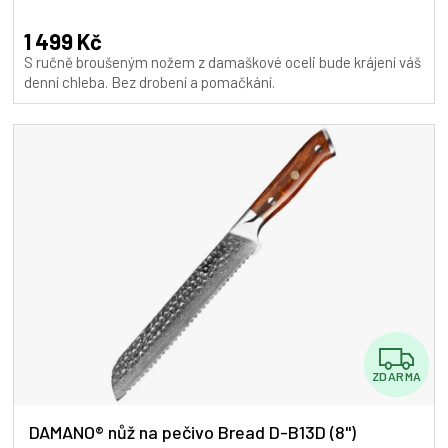
A
1 499 Kč
S ručně broušeným nožem z damaškové oceli bude krájení váš
denní chleba. Bez drobení a pomačkání.
Z
ZDARMA
D
A
DAMANO® nůž na pečivo Bread D-B13D (8")