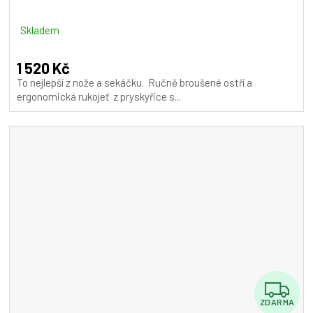
R
M
Skladem
A
1 520 Kč
To nejlepší z nože a sekáčku. Ručně broušené ostří a
ergonomická rukojeť z pryskyřice s...
Z
ZDARMA