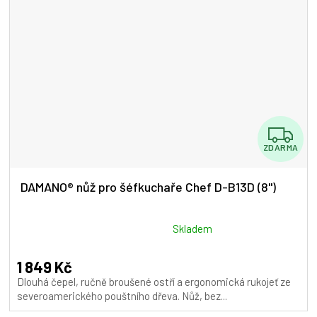
Z
ZDARMA
D
A
DAMANO® nůž pro šéfkuchaře Chef D-B13D (8")
R
M
Průměrné
Skladem
hodnocení
A
produktu
1 849 Kč
je
Dlouhá čepel, ručně broušené ostří a ergonomická rukojeť ze
5,0
severoamerického pouštního dřeva. Nůž, bez...
z