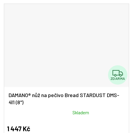
Z
ZDARMA
D
A
DAMANO® nůž na pečivo Bread STARDUST DMS-
411 (8")
R
M
Průměrné
Skladem
hodnocení
A
produktu
1 447 Kč
je