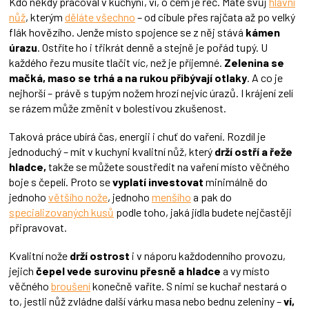
Kdo někdy pracoval v kuchyni, ví, o čem je řeč. Máte svůj
hlavní
nůž
, kterým
děláte všechno
– od cibule přes rajčata až po velký
flák hovězího. Jenže místo spojence se z něj stává
kámen
úrazu
. Ostříte ho i třikrát denně a stejně je pořád tupý. U
každého řezu musíte tlačit víc, než je příjemné.
Zelenina se
mačká, maso se trhá a na rukou přibývají otlaky
. A co je
nejhorší – právě s tupým nožem hrozí nejvíc úrazů. I krájení zelí
se rázem může změnit v bolestivou zkušenost.
Taková práce ubírá čas, energii i chuť do vaření. Rozdíl je
jednoduchý – mít v kuchyni kvalitní nůž, který
drží ostří a řeže
hladce,
takže se můžete soustředit na vaření místo věčného
boje s čepelí. Proto se
vyplatí investovat
minimálně do
jednoho
většího nože
, jednoho
menšího
a pak do
specializovaných kusů
podle toho, jaká jídla budete nejčastěji
připravovat.
Kvalitní nože
drží ostrost
i v náporu každodenního provozu,
jejich
čepel vede surovinu přesně a hladce
a vy místo
věčného
broušení
konečně vaříte. S nimi se kuchař nestará o
to, jestli nůž zvládne další várku masa nebo bednu zeleniny –
ví,