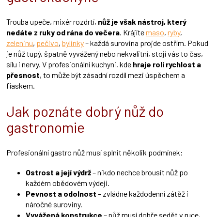
Trouba upeče, mixér rozdrtí,
nůž je však nástroj, který
nedáte z ruky od rána do večera
. Krájíte
maso
,
ryby
,
zeleninu
,
pečivo
,
bylinky
– každá surovina projde ostřím. Pokud
je nůž tupý, špatně vyvážený nebo nekvalitní, stojí vás to čas,
sílu i nervy. V profesionální kuchyni, kde
hraje roli rychlost a
přesnost
, to může být zásadní rozdíl mezi úspěchem a
fiaskem.
Jak poznáte dobrý nůž do
gastronomie
Profesionální gastro nůž musí splnit několik podmínek:
Ostrost a její výdrž
– nikdo nechce brousit nůž po
každém obědovém výdeji.
Pevnost a odolnost
– zvládne každodenní zátěž i
náročné suroviny.
Vyvážená konstrukce
– nůž musí dobře sedět v ruce,