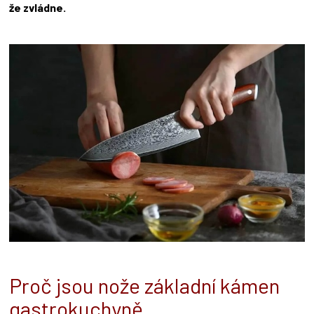
že zvládne.
Proč jsou nože základní kámen
gastrokuchyně