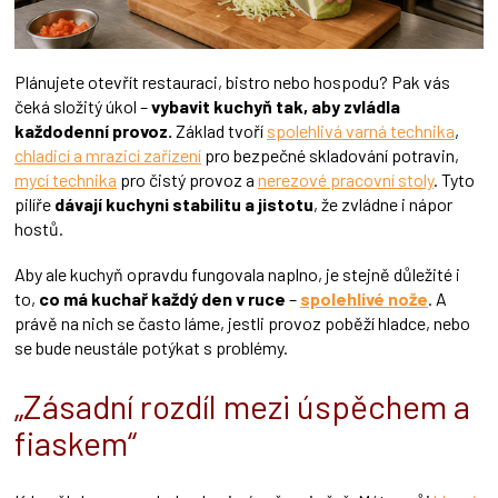
Plánujete otevřít restauraci, bistro nebo hospodu? Pak vás
čeká složitý úkol –
vybavit kuchyň tak, aby zvládla
každodenní provoz.
Základ tvoří
spolehlivá varná technika
,
chladicí a mrazicí zařízení
pro bezpečné skladování potravin,
mycí technika
pro čistý provoz a
nerezové pracovní stoly
. Tyto
pilíře
dávají kuchyni stabilitu a jistotu
, že zvládne i nápor
hostů.
Aby ale kuchyň opravdu fungovala naplno, je stejně důležité i
to,
co má kuchař každý den v ruce
–
spolehlivé nože
. A
právě na nich se často láme, jestli provoz poběží hladce, nebo
se bude neustále potýkat s problémy.
„Zásadní rozdíl mezi úspěchem a
fiaskem
“