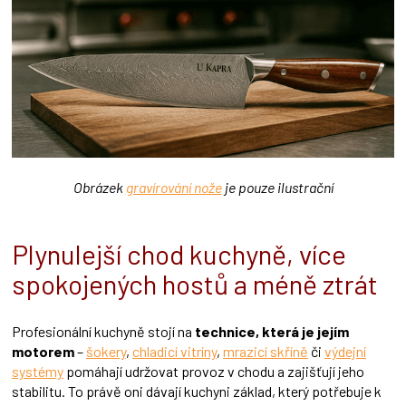
Obrázek
gravírování nože
je pouze ilustrační
Plynulejší chod kuchyně, více
spokojených hostů a méně ztrát
Profesionální kuchyně stojí na
technice, která je jejím
motorem
–
šokery
,
chladicí vitríny
,
mrazicí skříně
či
výdejní
systémy
pomáhají udržovat provoz v chodu a zajišťují jeho
stabilitu. To právě oni dávají kuchyni základ, který potřebuje k