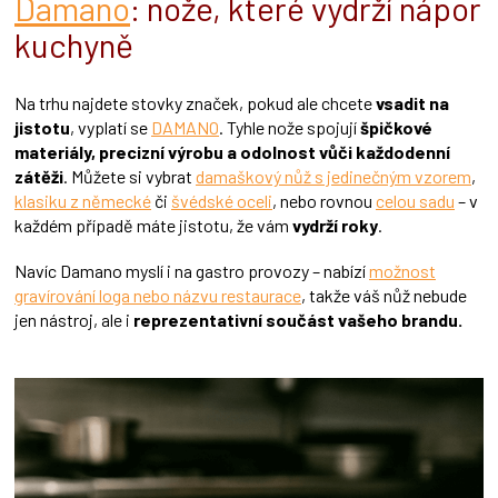
Damano
: nože, které vydrží nápor
kuchyně
Na trhu najdete stovky značek, pokud ale chcete
vsadit na
jistotu
, vyplatí se
DAMANO
. Tyhle nože spojují
špičkové
materiály, precizní výrobu a odolnost vůči každodenní
zátěži
. Můžete si vybrat
damaškový nůž s jedinečným vzorem
,
klasiku z německé
či
švédské oceli
, nebo rovnou
celou sadu
– v
každém případě máte jistotu, že vám
vydrží roky
.
Navíc Damano myslí i na gastro provozy – nabízí
možnost
gravírování loga nebo názvu restaurace
, takže váš nůž nebude
jen nástroj, ale i
reprezentativní součást vašeho brandu.