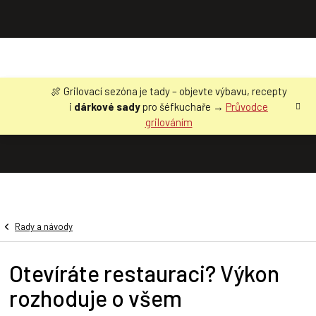
Přejít
🍖 Grilovací sezóna je tady – objevte výbavu, recepty
na
i
dárkové sady
pro šéfkuchaře →
Průvodce
obsah
grilováním
Rady a návody
Otevíráte restauraci? Výkon
rozhoduje o všem