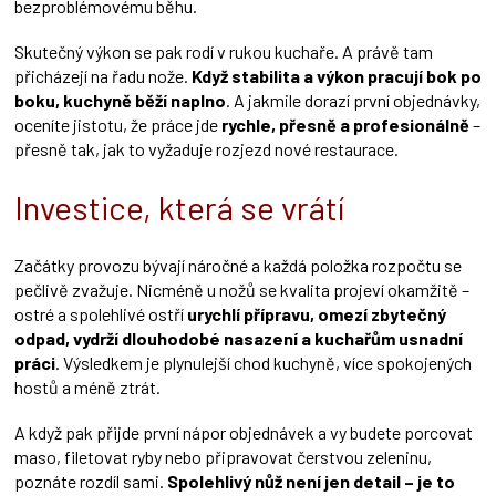
bezproblémovému běhu.
Skutečný výkon se pak rodí v rukou kuchaře. A právě tam
přicházejí na řadu nože.
Když stabilita a výkon pracují bok po
boku, kuchyně běží naplno
. A jakmile dorazí první objednávky,
oceníte jistotu, že práce jde
rychle, přesně a profesionálně
–
přesně tak, jak to vyžaduje rozjezd nové restaurace.
Investice, která se vrátí
Začátky provozu bývají náročné a každá položka rozpočtu se
pečlivě zvažuje. Nicméně u nožů se kvalita projeví okamžitě –
ostré a spolehlivé ostří
urychlí přípravu, omezí zbytečný
odpad, vydrží dlouhodobé nasazení a kuchařům usnadní
práci
. Výsledkem je plynulejší chod kuchyně, více spokojených
hostů a méně ztrát.
A když pak přijde první nápor objednávek a vy budete porcovat
maso, filetovat ryby nebo připravovat čerstvou zeleninu,
poznáte rozdíl sami.
Spolehlivý nůž není jen detail – je to