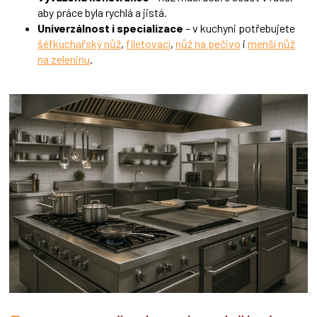
aby práce byla rychlá a jistá.
Univerzálnost i specializace
– v kuchyni potřebujete
šéfkuchařský nůž
,
filetovací
,
nůž na pečivo
i
menší nůž
na zeleninu
.