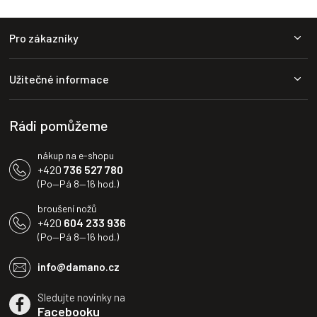
Z
Pro zákazníky
á
p
a
Užitečné informace
t
í
Rádi pomůžeme
nákup na e-shopu
+420
736 527 780
(Po—Pá 8—16 hod.)
broušení nožů
+420
604 233 936
(Po—Pá 8—16 hod.)
info@damano.cz
Sledujte novinky na
Facebooku