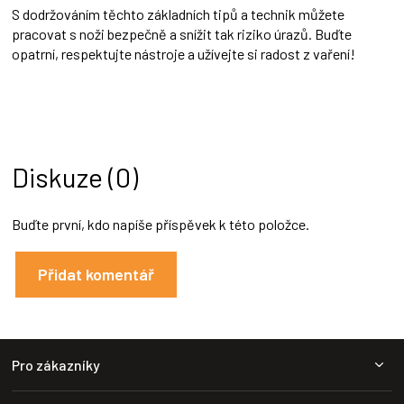
S dodržováním těchto základních tipů a technik můžete
pracovat s noži bezpečně a snížit tak riziko úrazů. Buďte
opatrní, respektujte nástroje a užívejte si radost z vaření!
Diskuze (0)
Buďte první, kdo napíše příspěvek k této položce.
Přidat komentář
Z
Pro zákazníky
á
p