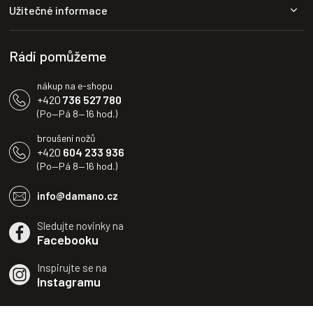
a
Užitečné informace
t
í
Rádi pomůžeme
nákup na e-shopu
+420
736 527 780
(Po—Pá 8—16 hod.)
broušení nožů
+420
604 233 936
(Po—Pá 8—16 hod.)
info@damano.cz
Sledujte novinky na
Facebooku
Inspirujte se na
Instagramu