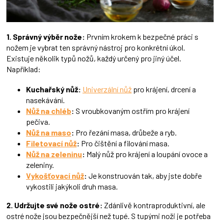
1. Správný výběr nože:
Prvním krokem k bezpečné práci s
nožem je vybrat ten správný nástroj pro konkrétní úkol.
Existuje několik typů nožů, každý určený pro jiný účel.
Například:
Kuchařský nůž:
Univerzální nůž
pro krájení, drcení a
nasekávání.
Nůž na chléb
:
S vroubkovaným ostřím pro krájení
pečiva.
Nůž na maso
:
Pro řezání masa, drůbeže a ryb.
Filetovací nůž
:
Pro čištění a filování masa.
Nůž na zeleninu
:
Malý nůž pro krájení a loupání ovoce a
zeleniny.
Vykošťovací nůž
:
Je konstruován tak, aby jste dobře
vykostili jakýkoli druh masa.
2. Udržujte své nože ostré:
Zdánlivě kontraproduktivní, ale
ostré nože jsou bezpečnější než tupé. S tupými noži je potřeba