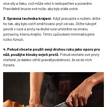
více síly a tlaku, což může vést k nedopatření a poranění.
Pravidelně bruste své nože, aby byly stále ostré.
3. Správná technika krájení:
Když pracujete s nožem, držte
ho tak, aby bylo ostří směřováno pryč od vás. Držte rukojeť
pevně v ruce a prsty na druhé ruce umístěte na stranu
potraviny, kterou krájíte. Tímto způsobem minimalizujete
riziko říznutí.
4. Pokud chcete použít svoji druhou ruku jako oporu pro
nůž, použijte klouby svých prstů.
Pokud necháte své prsty
oteřené, je daleko větší pravděpodobnost, že se do nich
říznete.