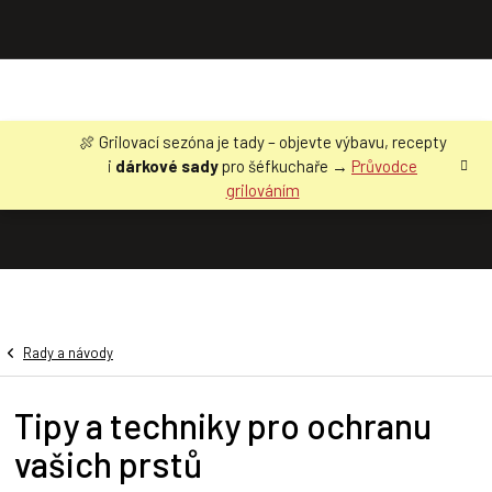
Přejít
🍖 Grilovací sezóna je tady – objevte výbavu, recepty
na
i
dárkové sady
pro šéfkuchaře →
Průvodce
obsah
grilováním
Rady a návody
Tipy a techniky pro ochranu
vašich prstů