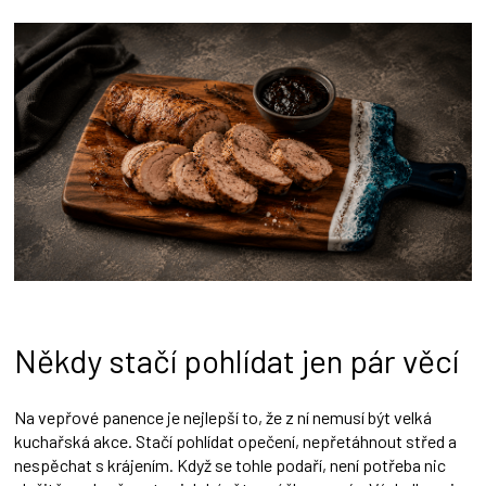
Někdy stačí pohlídat jen pár věcí
Na vepřové panence je nejlepší to, že z ní nemusí být velká
kuchařská akce. Stačí pohlídat opečení, nepřetáhnout střed a
nespěchat s krájením. Když se tohle podaří, není potřeba nic