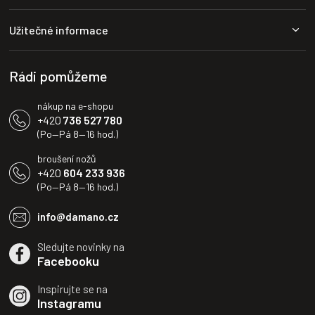
p
a
Užitečné informace
t
í
Rádi pomůžeme
nákup na e-shopu
+420
736 527 780
(Po—Pá 8—16 hod.)
broušení nožů
+420
604 233 936
(Po—Pá 8—16 hod.)
info@damano.cz
Sledujte novinky na
Facebooku
Inspirujte se na
Instagramu