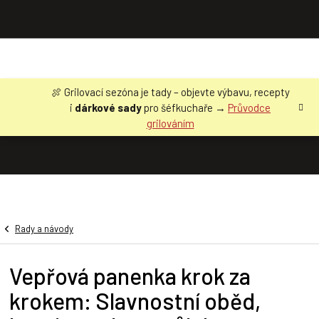
Přejít
🍖 Grilovací sezóna je tady – objevte výbavu, recepty
na
i
dárkové sady
pro šéfkuchaře →
Průvodce
obsah
grilováním
Rady a návody
Vepřová panenka krok za
krokem: Slavnostní oběd,