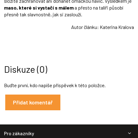
složitě zachraňovat ani dohánět omáčkou navíc. Výsledkem je
maso, které si vystačí s málem
a přesto na talíři působí
přesně tak slavnostně, jak si zaslouží.
Autor článku: Katerina Kralova
Diskuze (0)
Buďte první, kdo napíše příspěvek k této položce.
Přidat komentář
Z
Pro zákazníky
á