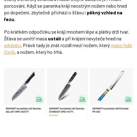
porcování. Když se panenka krájí neostrým nožem nebo hned
po dopečení, zbytečně přichází o šťávu i
pěkný vzhled na
řezu.
Po krátkém odpočinku se krájí mnohem lépe a plátky drží tvar.
Šťáva se uvnitř masa
ustálí
a při krájení nevyteče hned na
prkénko
. Právě tady je znát rozdíl mezi nožem, který
maso řeže
čistě
, a nožem, který ho trhá.