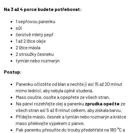
Na 3 až 4 porce budete potřebovat:
1 vepřovou panenku
sůl
čerstvě mletý pepř
1 až 2 lžíce oleje
2 lžíce másla
2 stroužky česneku
tymián nebo rozmarýn
Postup:
Panenku očistěte od blan a nechte ji asi 15 až 20 minut
mimo lednici, aby nebyla úplně studená.
Maso osušte, osolte a opepřete ze všech stran.
Na pánvi rozehřejte olej a panenku
zprudka opečte
ze
všech stran asi 5 až 8 minut celkem, aby získala barvu.
Přidejte máslo, česnek a tymián nebo rozmarýn a krátce
maso přelévejte výpekem z pánve.
Pak panenku přesuňte do trouby předehřáté na 180 °C a