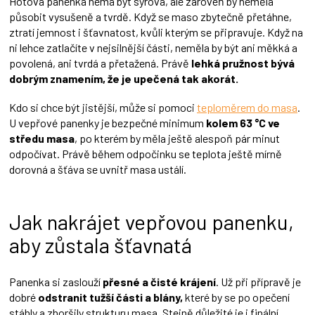
Hotová panenka nemá být syrová, ale zároveň by neměla
působit vysušeně a tvrdě. Když se maso zbytečně přetáhne,
ztratí jemnost i šťavnatost, kvůli kterým se připravuje. Když na
ni lehce zatlačíte v nejsilnější části, neměla by být ani měkká a
povolená, ani tvrdá a přetažená. Právě
lehká pružnost bývá
dobrým znamením, že je upečená tak akorát.
Kdo si chce být jistější, může si pomoci
teploměrem do masa
.
U vepřové panenky je bezpečné minimum
kolem 63 °C ve
středu masa
, po kterém by měla ještě alespoň pár minut
odpočívat. Právě během odpočinku se teplota ještě mírně
dorovná a šťáva se uvnitř masa ustálí.
Jak nakrájet vepřovou panenku,
aby zůstala šťavnatá
Panenka si zaslouží
přesné a čisté krájení
. Už při přípravě je
dobré
odstranit tužší části a blány,
které by se po opečení
stáhly a zhoršily strukturu masa. Stejně důležité je i finální