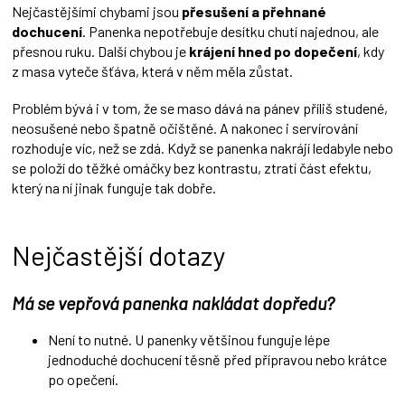
Nejčastějšími chybami jsou
přesušení a přehnané
dochucení
. Panenka nepotřebuje desítku chutí najednou, ale
přesnou ruku. Další chybou je
krájení hned po dopečení
, kdy
z masa vyteče šťáva, která v něm měla zůstat.
Problém bývá i v tom, že se maso dává na pánev příliš studené,
neosušené nebo špatně očištěné. A nakonec i servírování
rozhoduje víc, než se zdá. Když se panenka nakrájí ledabyle nebo
se položí do těžké omáčky bez kontrastu, ztratí část efektu,
který na ní jinak funguje tak dobře.
Nejčastější dotazy
Má se vepřová panenka nakládat dopředu?
Není to nutné. U panenky většinou funguje lépe
jednoduché dochucení těsně před přípravou nebo krátce
po opečení.