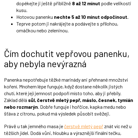
dopékejte ji ještě přibližně
8 až 12 minut
podle velikosti
kusu.
Hotovou panenku
nechte 5 až 10 minut odpočinout.
Teprve potom ji nakrájejte a podávejte s přílohou,
omáčkou nebo zeleninou.
Čím dochutit vepřovou panenku,
aby nebyla nevýrazná
Panenka nepotřebuje těžké marinády ani přehnané množství
koření. Mnohem lépe funguje, když dostane několik jistých
chutí, které její jemnost podpoří místo toho, aby ji přebily.
Základ dělá
sůl, čerstvě mletý pepř, máslo, česnek, tymián
nebo rozmarýn
. Dobře funguje i hořčice, kapka medu nebo
šťáva z citronu, pokud má výsledek působit svěžeji.
Právě u tak jemného masa je
čerstvě mletý pepř
znát víc než u
těžších jídel. Dodá vůni, hloubku a výraznější finální tečku,