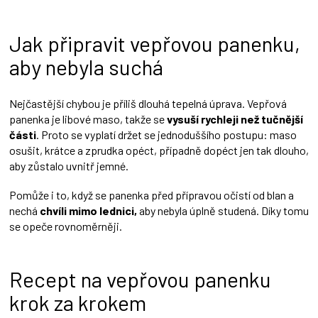
Jak připravit vepřovou panenku,
aby nebyla suchá
Nejčastější chybou je příliš dlouhá tepelná úprava. Vepřová
panenka je libové maso, takže se
vysuší rychleji než tučnější
části
. Proto se vyplatí držet se jednoduššího postupu: maso
osušit, krátce a zprudka opéct, případně dopéct jen tak dlouho,
aby zůstalo uvnitř jemné.
Pomůže i to, když se panenka před přípravou očistí od blan a
nechá
chvíli mimo lednici,
aby nebyla úplně studená. Díky tomu
se opeče rovnoměrněji.
Recept na vepřovou panenku
krok za krokem