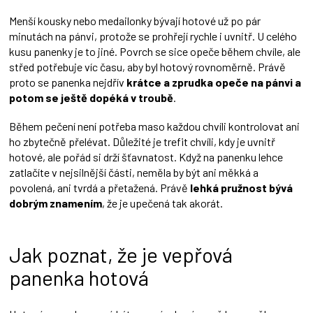
Menší kousky nebo medailonky bývají hotové už po pár
minutách na pánvi, protože se prohřejí rychle i uvnitř. U celého
kusu panenky je to jiné. Povrch se sice opeče během chvíle, ale
střed potřebuje víc času, aby byl hotový rovnoměrně. Právě
proto se panenka nejdřív
krátce a zprudka opeče na pánvi a
potom se ještě dopéká v troubě
.
Během pečení není potřeba maso každou chvíli kontrolovat ani
ho zbytečně přelévat. Důležité je trefit chvíli, kdy je uvnitř
hotové, ale pořád si drží šťavnatost. Když na panenku lehce
zatlačíte v nejsilnější části, neměla by být ani měkká a
povolená, ani tvrdá a přetažená. Právě
lehká pružnost bývá
dobrým znamením
, že je upečená tak akorát.
Jak poznat, že je vepřová
panenka hotová