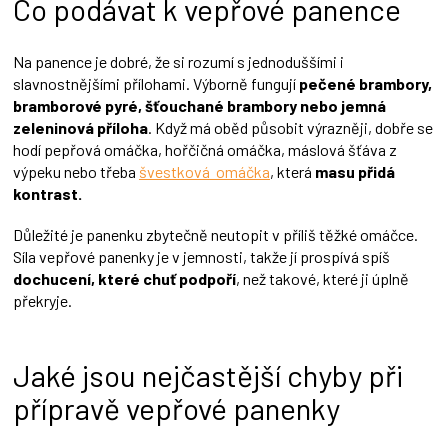
Co podávat k vepřové panence
Na panence je dobré, že si rozumí s jednoduššími i
slavnostnějšími přílohami. Výborně fungují
pečené brambory,
bramborové pyré, šťouchané brambory nebo jemná
zeleninová příloha
. Když má oběd působit výrazněji, dobře se
hodí pepřová omáčka, hořčičná omáčka, máslová šťáva z
výpeku nebo třeba
švestková omáčka
, která
masu přidá
kontrast.
Důležité je panenku zbytečně neutopit v příliš těžké omáčce.
Síla vepřové panenky je v jemnosti, takže jí prospívá spíš
dochucení, které chuť podpoří
, než takové, které ji úplně
překryje.
Jaké jsou nejčastější chyby při
přípravě vepřové panenky