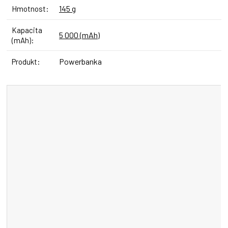
145 g
Hmotnost
:
Kapacita
5 000 (mAh)
(mAh)
:
Powerbanka
Produkt
: