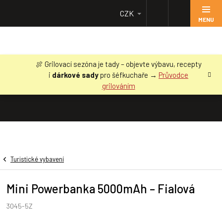
Přejít
CZK
na
obsah
🍖 Grilovací sezóna je tady – objevte výbavu, recepty
i
dárkové sady
pro šéfkuchaře →
Průvodce
grilováním
Turistické vybavení
Mini Powerbanka 5000mAh – Fialová
3045-5Z