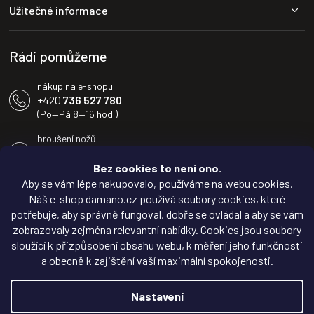
a
Užitečné informace
t
í
Rádi pomůžeme
nákup na e-shopu
+420
736 527 780
(Po—Pá 8—16 hod.)
broušení nožů
+420
604 233 936
(Po—Pá 8—16 hod.)
Bez cookies to není ono.
Aby se vám lépe nakupovalo, používáme na webu
cookies
.
info@damano.cz
Náš e-shop damano.cz používá soubory cookies, které
potřebuje, aby správně fungoval, dobře se ovládal a aby se vám
Sledujte novinky na
zobrazovaly zejména relevantní nabídky. Cookies jsou soubory
Facebooku
sloužící k přizpůsobení obsahu webu, k měření jeho funkčnosti
a obecně k zajištění vaší maximální spokojenosti.
Inspirujte se na
Instagramu
Nastavení