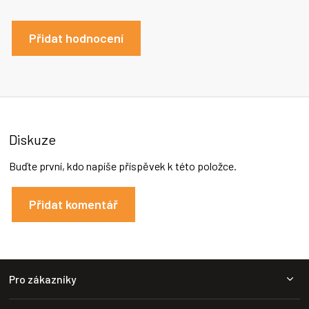
Přidat hodnocení
Diskuze
Buďte první, kdo napíše příspěvek k této položce.
Přidat komentář
Z
Pro zákazníky
á
p