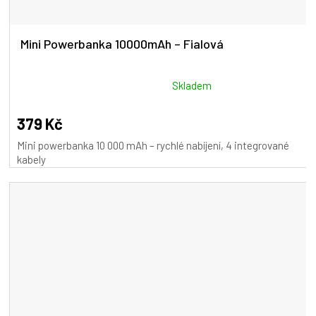
Mini Powerbanka 10000mAh – Fialová
Průměrné
Skladem
hodnocení
produktu
379 Kč
je
Mini powerbanka 10 000 mAh – rychlé nabíjení, 4 integrované
5,0
kabely
z
5
hvězdiček.