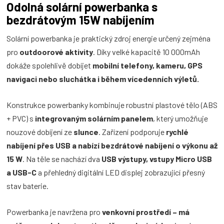
Odolná solární powerbanka s
bezdrátovým 15W nabíjením
Solární powerbanka je praktický zdroj energie určený zejména
pro
outdoorové aktivity
. Díky velké kapacitě 10 000mAh
dokáže spolehlivě dobíjet
mobilní telefony, kameru, GPS
navigaci nebo sluchátka i během vícedenních výletů.
Konstrukce powerbanky kombinuje robustní plastové tělo (ABS
+ PVC) s
integrovaným solárním panelem
, který umožňuje
nouzové dobíjení ze
slunce
. Zařízení podporuje
rychlé
nabíjení přes USB a nabízí bezdrátové nabíjení o výkonu až
15 W
. Na těle se nachází dva
USB výstupy, vstupy Micro USB
a USB-C
a přehledný digitální LED displej zobrazující přesný
stav baterie.
Powerbanka je navržena pro
venkovní prostředí – má