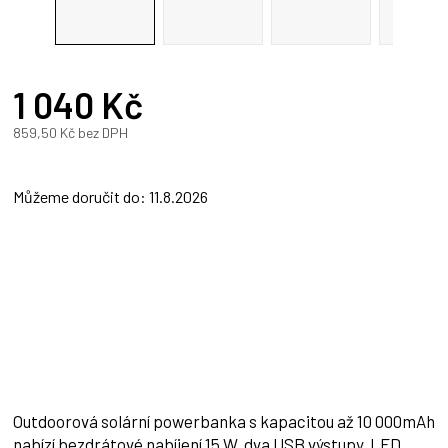
1 040 Kč
859,50 Kč bez DPH
Měrná
cena:
Můžeme doručit do:
11.8.2026
Outdoorová solární powerbanka s kapacitou až 10 000mAh
nabízí bezdrátové nabíjení 15 W, dva USB výstupy, LED