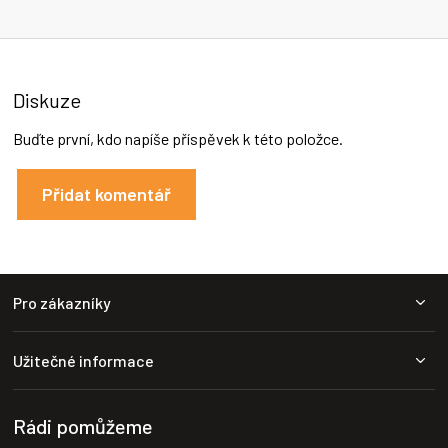
e
n
í
Diskuze
Buďte první, kdo napíše příspěvek k této položce.
Přidat komentář
Z
Pro zákazníky
á
p
a
Užitečné informace
t
í
Rádi pomůžeme