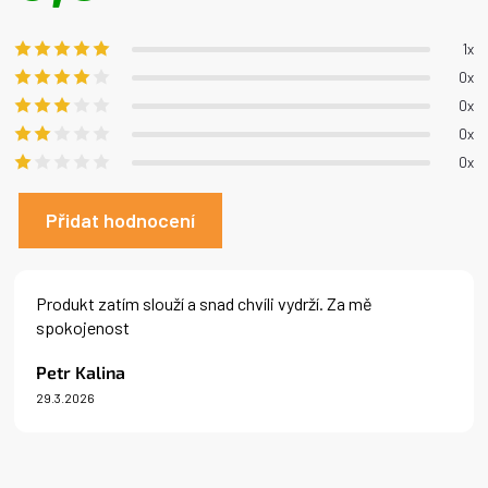
produktu
je
1x
5,0
0x
z 5
0x
hvězdiček.
0x
0x
Přidat hodnocení
V
ý
Produkt zatím slouží a snad chvíli vydrží. Za mě
p
spokojenost
i
s
Petr Kalina
h
29.3.2026
o
Hodnocení produktu je 5 z 5 hvězdiček.
d
n
o
c