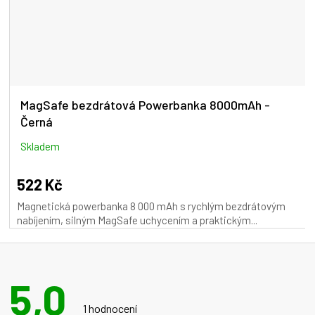
MagSafe bezdrátová Powerbanka 8000mAh -
Černá
Skladem
522 Kč
Magnetická powerbanka 8 000 mAh s rychlým bezdrátovým
nabíjením, silným MagSafe uchycením a praktickým...
5,0
Průměrné
hodnocení
1 hodnocení