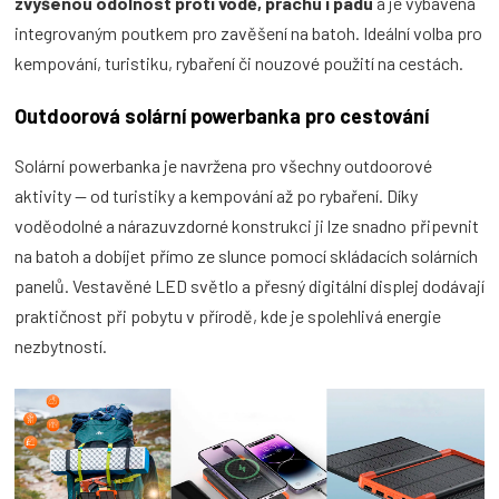
zvýšenou odolnost proti vodě, prachu i pádu
a je vybavena
integrovaným poutkem pro zavěšení na batoh. Ideální volba pro
kempování, turistiku, rybaření či nouzové použití na cestách.
Outdoorová solární powerbanka pro cestování
Solární powerbanka je navržena pro všechny outdoorové
aktivity — od turistiky a kempování až po rybaření. Díky
voděodolné a nárazuvzdorné konstrukci ji lze snadno připevnit
na batoh a dobíjet přímo ze slunce pomocí skládacích solárních
panelů. Vestavěné LED světlo a přesný digitální displej dodávají
praktičnost při pobytu v přírodě, kde je spolehlivá energie
nezbytností.