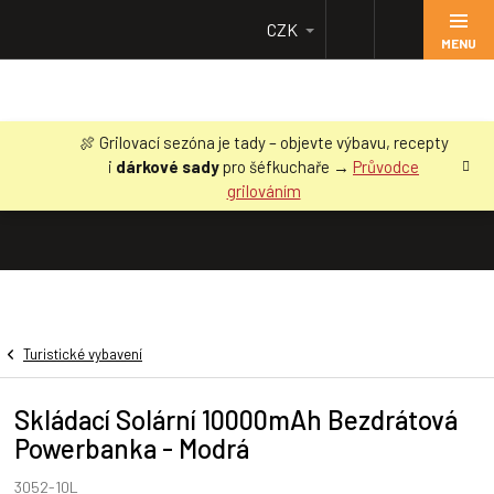
Přejít
CZK
na
obsah
🍖 Grilovací sezóna je tady – objevte výbavu, recepty
i
dárkové sady
pro šéfkuchaře →
Průvodce
grilováním
Turistické vybavení
Skládací Solární 10000mAh Bezdrátová
Powerbanka - Modrá
3052-10L