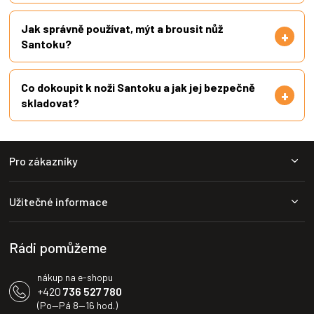
Jak správně používat, mýt a brousit nůž
Santoku?
Co dokoupit k noži Santoku a jak jej bezpečně
skladovat?
Z
Pro zákazníky
á
p
a
Užitečné informace
t
í
Rádi pomůžeme
nákup na e-shopu
+420
736 527 780
(Po—Pá 8—16 hod.)