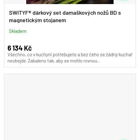
D
A
SWITYF® dárkový set damaškových nožů BD s
magnetickým stojanem
R
M
Skladem
A
6 134 Kč
Všechno, co v kuchyni potřebujete a bez čeho se žádný kuchař
neobejde. Zabaleno tak, aby se mohlo rovnou...