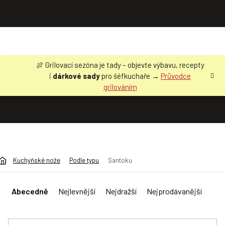
Přejít
🍖 Grilovací sezóna je tady – objevte výbavu, recepty
na
i
dárkové sady
pro šéfkuchaře →
Průvodce
obsah
grilováním
Kuchyňské nože
Podle typu
Santoku
Ř
a
Abecedně
Nejlevnější
Nejdražší
Nejprodávanější
z
e
n