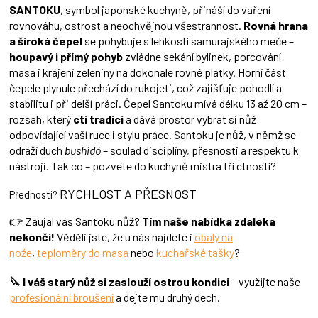
í
SANTOKU
, symbol japonské kuchyně, přináší do vaření
p
rovnováhu, ostrost a neochvějnou všestrannost.
Rovná hrana
r
a široká čepel
se pohybuje s lehkostí samurajského meče –
v
houpavý i přímý pohyb
zvládne sekání bylinek, porcování
k
masa i krájení zeleniny na dokonale rovné plátky. Horní část
y
čepele plynule přechází do rukojeti, což zajišťuje pohodlí a
v
ý
stabilitu i při delší práci. Čepel Santoku mívá délku 13 až 20 cm –
p
rozsah, který
ctí tradici
a dává prostor vybrat si nůž
i
odpovídající vaší ruce i stylu práce. Santoku je nůž, v němž se
s
odráží duch
bushidó
– soulad disciplíny, přesnosti a respektu k
u
nástroji. Tak co – pozvete do kuchyně mistra tří ctností?
RYCHLOST A PŘESNOST
Přednosti?
👉 Zaujal vás Santoku nůž?
Tím naše nabídka zdaleka
nekončí!
Věděli jste, že u nás najdete i
obaly na
nože
,
teploměry do masa
nebo
kuchařské tašky
?
🔪 I váš starý nůž si zaslouží ostrou kondici
– využijte naše
profesionální broušení
a dejte mu druhý dech.