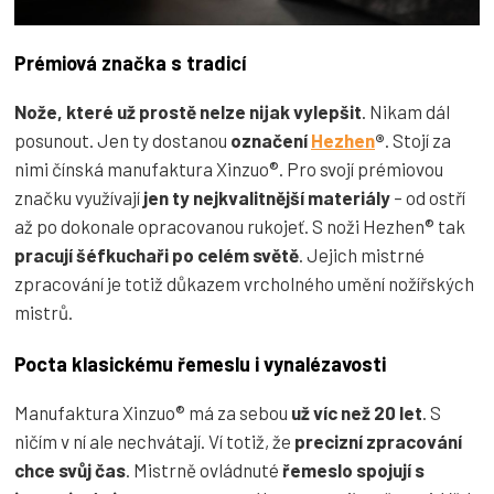
Prémiová značka s tradicí
Nože, které už prostě
nelze nijak vylepšit
. Nikam dál
posunout. Jen ty dostanou
označení
Hezhen
®
. Stojí za
nimi čínská manufaktura Xinzuo®. Pro svojí prémiovou
značku využívají
jen ty nejkvalitnější materiály
– od ostří
až po dokonale opracovanou rukojeť. S noži Hezhen® tak
pracují šéfkuchaři po celém světě
. Jejich mistrné
zpracování je totiž důkazem vrcholného umění nožířských
mistrů.
Pocta klasickému řemeslu i vynalézavosti
Manufaktura Xinzuo® má za sebou
už víc než 20 let
. S
ničím v ní ale nechvátají. Ví totiž, že
precizní zpracování
chce svůj čas
. Mistrně ovládnuté
řemeslo spojují s