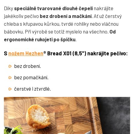
Díky
speciálně tvarované dlouhé čepeli
nakrájíte
jakékoliv pečivo
bez drobení a mačkání
. Ať už čerstvý
chleba s křupavou kůrkou, tvrdé rohlíky nebo vláčnou
bábovku. Při výrobě se totiž myslelo na všechno.
Od
ergonomické rukojeti po špičku
.
S
nožem Hezhen
® Bread X01 (8,5") nakrájíte pečivo:
bez drobení.
bez pomačkání.
čerstvé i ztvrdlé.