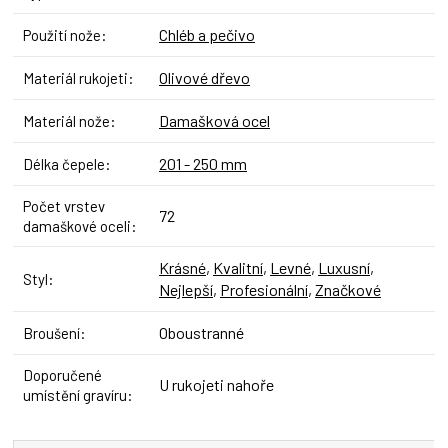
Chléb a pečivo
Použití nože
:
Olivové dřevo
Materiál rukojeti
:
Damašková ocel
Materiál nože
:
201 - 250 mm
Délka čepele
:
Počet vrstev
72
damaškové oceli
:
Krásné
,
Kvalitní
,
Levné
,
Luxusní
,
Styl
:
Nejlepší
,
Profesionální
,
Značkové
Oboustranné
Broušení
:
Doporučené
U rukojeti nahoře
umístění gravíru
: