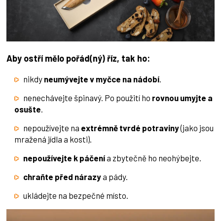
Aby ostří mělo pořád(ný) říz, tak ho:
nikdy
neumývejte v myčce na nádobí
.
nenechávejte špinavý. Po použití ho
rovnou umyjte a
osušte
.
nepoužívejte na
extrémně tvrdé potraviny
(jako jsou
mražená jídla a kosti).
nepoužívejte k páčení
a zbytečně ho neohýbejte.
chraňte před nárazy
a pády.
ukládejte na bezpečné místo.