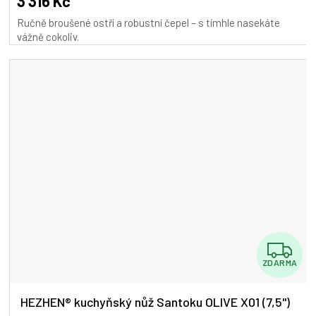
3 316 Kč
Ručně broušené ostří a robustní čepel – s tímhle nasekáte
vážně cokoliv.
Z
ZDARMA
D
A
HEZHEN® kuchyňský nůž Santoku OLIVE X01 (7,5")