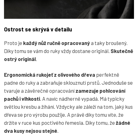
Ostrost se skrývá v detailu
Proto je
každý nůž ručně opracovaný
a taky broušený.
Díky tomu se vám do ruky vždy dostane originál.
Skutečně
ostrý originál
.
Ergonomická rukojeť z olivového dřeva
perfektně
padne do ruky a zabraňuje sklouznutí prstů. Jednoduše se
tvaruje a závěrečné opracování
zamezuje pohlcování
pachů i vlhkosti
. A navíc nádherně vypadá. Má typicky
světlou kresbu a žíhání. Vždycky ale záleží na tom, jaký kus
dřeva se pro výrobu použije. A právě díky tomu víte, že
držíte v ruce kus poctivého řemesla. Díky tomu, že
žádné
dva kusy nejsou stejné
.