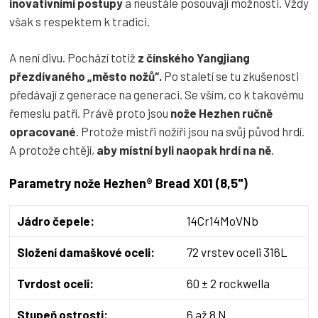
inovativními postupy
a neustále posouvají možnosti. Vždy
však s respektem k tradici.
A není divu. Pochází totiž
z čínského Yangjiang
přezdívaného „město nožů“.
Po staletí se tu zkušenosti
předávají z generace na generaci. Se vším, co k takovému
řemeslu patří. Právě proto jsou
nože Hezhen ručně
opracované
. Protože mistři nožíři jsou na svůj původ hrdí.
A protože chtějí,
aby místní byli naopak hrdí na ně
.
Parametry nože Hezhen® Bread X01 (8,5")
Jádro čepele:
14Cr14MoVNb
Složení damaškové oceli:
72 vrstev oceli 316L
Tvrdost oceli:
60 ± 2 rockwella
Stupeň ostrosti:
6 až 8 N