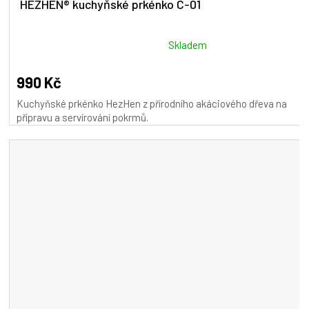
HEZHEN® kuchyňské prkénko C-01
Průměrné
Skladem
hodnocení
produktu
990 Kč
je
Kuchyňské prkénko HezHen z přírodního akáciového dřeva na
5,0
přípravu a servírování pokrmů.
z
5
hvězdiček.