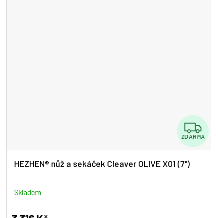
Z
ZDARMA
D
A
HEZHEN® nůž a sekáček Cleaver OLIVE X01 (7")
R
M
Skladem
A