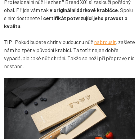
Profesionální nůž Hezhen® Bread X01 si zaslouží pořádný
obal. Přijde vám tak
v originální dárkové krabičce
. Spolu
s ním dostanete i
certifikát potvrzující jeho pravost a
kvalitu
.
TIP: Pokud budete chtít v budoucnu nůž
nabrousit
, zašlete
nám ho zpět v původní krabici. Ta totiž nejen dobře
vypadá, ale také nůž chrání. Takže se noži při přepravě nic
nestane.