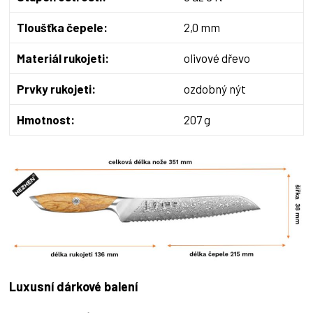
Tloušťka čepele:
2,0 mm
Materiál rukojeti:
olivové dřevo
Prvky rukojeti:
ozdobný nýt
Hmotnost:
207 g
Luxusní dárkové balení