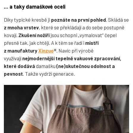
... a taky damaškové oceli
Díky typické kresbě ji
poznáte na první pohled
. Skládá se
z mnoha vrstev
, které se překládají a do sebe postupně
kovají.
Zkušení nožíři
jsou schopni „vymalovat“ čepel
přesně tak, jak chtějí. A k těm se řadí i
mistři
z manufaktury
Xinzuo
®
. Navíc při výrobě
využívají
nejmodernější tepelně vakuové zpracování,
které dodává
damašku
(ne)skutečnou odolnost a
pevnost
. Takže vydrží generace.