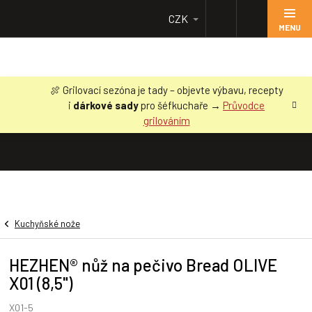
Přejít
CZK
na
obsah
🍖 Grilovací sezóna je tady – objevte výbavu, recepty
i
dárkové sady
pro šéfkuchaře →
Průvodce
grilováním
Kuchyňské nože
HEZHEN® nůž na pečivo Bread OLIVE
X01 (8,5")
X01-5