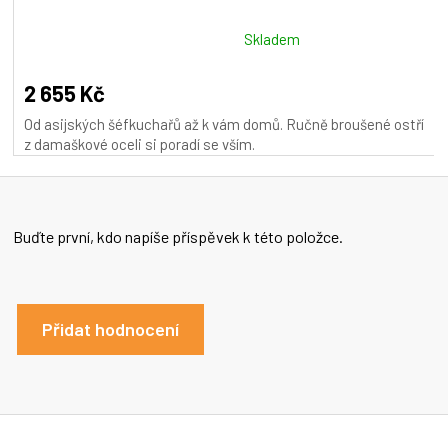
R
M
Průměrné
Skladem
hodnocení
A
produktu
2 655 Kč
je
Od asijských šéfkuchařů až k vám domů. Ručně broušené ostří
5,0
z damaškové oceli si poradí se vším.
z
5
hvězdiček.
Buďte první, kdo napíše příspěvek k této položce.
Přidat hodnocení