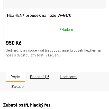
HEZHEN® brousek na nože W-G1/6
Průměrné
Skladem
hodnocení
produktu
950 Kč
je
Jedinečný a vysoce kvalitní oboustranný brousek HezHen na
5,0
nože s dvojitou zrnitostí v luxusní...
z
5
hvězdiček.
Popis
Podobné (16)
Hodnocení
Diskuze
Zubaté ostří, hladký řez