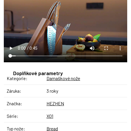
Doplňkové parametry
Damaškové nože
Kategorie
:
3 roky
Záruka
:
HEZHEN
Značka
:
X01
Série
:
Bread
Typ nože
: