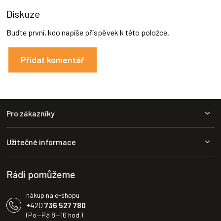
Diskuze
Buďte první, kdo napíše příspěvek k této položce.
Přidat komentář
Z
Pro zákazníky
á
p
a
Užitečné informace
t
í
Rádi pomůžeme
nákup na e-shopu
+420
736 527 780
(Po—Pá 8—16 hod.)