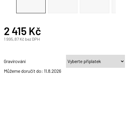
R
2 415 Kč
A
1 995,87 Kč
bez DPH
Měrná
cena:
Gravírování
Můžeme doručit do:
11.8.2026