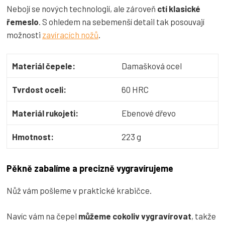
Nebojí se nových technologií, ale zároveň
ctí klasické
řemeslo
. S ohledem na sebemenší detail tak posouvají
možnosti
zavíracích nožů
.
Materiál čepele:
Damašková ocel
Tvrdost oceli:
60 HRC
Materiál rukojeti:
Ebenové dřevo
Hmotnost:
223 g
Pěkně zabalíme a precizně vygravírujeme
Nůž vám pošleme v praktické krabičce.
Navíc vám na čepel
můžeme cokoliv vygravírovat
, takže