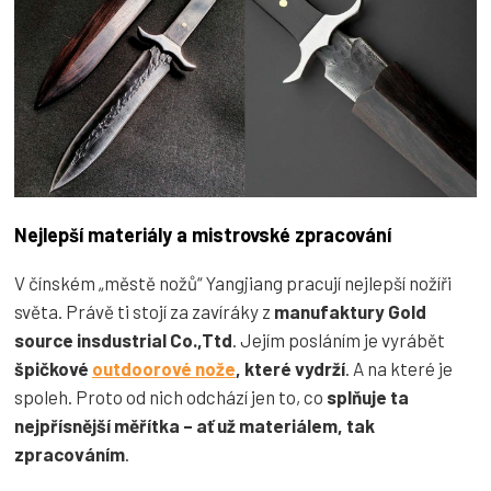
Nejlepší materiály a mistrovské zpracování
V čínském „městě nožů“ Yangjiang pracují nejlepší nožíři
světa. Právě ti stojí za zavíráky z
manufaktury Gold
source insdustrial Co.,Ttd
. Jejím posláním je vyrábět
špičkové
outdoorové nože
, které vydrží
. A na které je
spoleh. Proto od nich odchází jen to, co
splňuje ta
nejpřísnější měřítka – ať už materiálem, tak
zpracováním
.