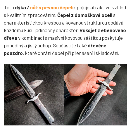
Tato
dýka /
nůž s pevnou čepelí
spojuje atraktivní vzhled
s kvalitním zpracováním.
Čepel z damaškové oceli
s
charakteristickou kresbou a kovanou strukturou dodává
každému kusu jedinečný charakter.
Rukojeť z ebenového
dřeva
v kombinaci s masivní kovovou záštitou poskytuje
pohodlný a jistý úchop. Součástí je také
dřevěné
pouzdro
, které chrání čepel při přenášení i skladování.