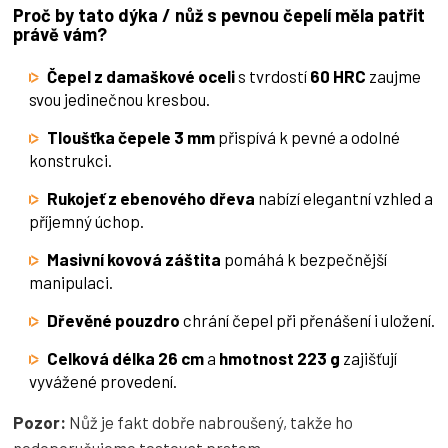
Proč by tato dýka / nůž s pevnou čepelí měla patřit
právě vám?
Čepel z damaškové oceli
s tvrdostí
60 HRC
zaujme
svou jedinečnou kresbou.
Tloušťka čepele 3 mm
přispívá k pevné a odolné
konstrukci.
Rukojeť z ebenového dřeva
nabízí elegantní vzhled a
příjemný úchop.
Masivní kovová záštita
pomáhá k bezpečnější
manipulaci.
Dřevěné pouzdro
chrání čepel při přenášení i uložení.
Celková délka 26 cm
a
hmotnost 223 g
zajišťují
vyvážené provedení.
Pozor:
Nůž je fakt dobře nabroušený, takže ho