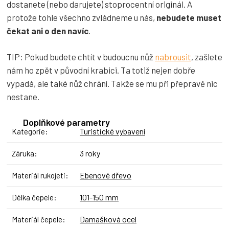
dostanete (nebo darujete) stoprocentní originál. A
protože tohle všechno zvládneme u nás,
nebudete muset
čekat ani o den navíc
.
TIP: Pokud budete chtít v budoucnu nůž
nabrousit
, zašlete
nám ho zpět v původní krabici. Ta totiž nejen dobře
vypadá, ale také nůž chrání. Takže se mu při přepravě nic
nestane.
Doplňkové parametry
Turistické vybavení
Kategorie
:
3 roky
Záruka
:
Ebenové dřevo
Materiál rukojeti
:
101-150 mm
Délka čepele
:
Damašková ocel
Materiál čepele
: