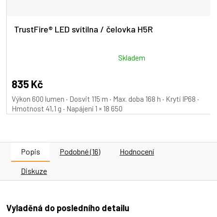
TrustFire® LED svítilna / čelovka H5R
Průměrné
Skladem
hodnocení
produktu
835 Kč
je
Výkon 600 lumen · Dosvit 115 m · Max. doba 168 h · Krytí IP68 ·
5,0
Hmotnost 41,1 g · Napájení 1 × 18 650
z
5
hvězdiček.
Popis
Podobné (16)
Hodnocení
Diskuze
Vyladěná do posledního detailu