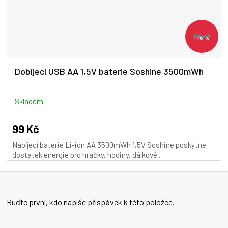
119 Kč
–16 %
Dobíjecí USB AA 1,5V baterie Soshine 3500mWh
Skladem
99 Kč
Nabíjecí baterie Li-ion AA 3500mWh 1,5V Soshine poskytne
dostatek energie pro hračky, hodiny, dálkové...
Buďte první, kdo napíše příspěvek k této položce.