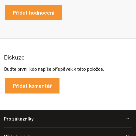
Přidat hodnocení
Diskuze
Buďte první, kdo napíše příspěvek k této položce.
Přidat komentář
Z
Pro zákazníky
á
p
a