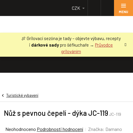
Přejít
CZK
na
obsah
🍖 Grilovací sezóna je tady – objevte výbavu, recepty
i
dárkové sady
pro šéfkuchaře →
Průvodce
grilováním
Turistické vybavení
Nůž s pevnou čepelí - dýka JC-119
JC-119
Průměrné
Neohodnoceno
Podrobnosti hodnocení
Značka:
Damano