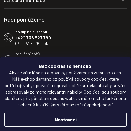
Užitečné informace
t
í
Rádi pomůžeme
nákup na e-shopu
+420
736 527 780
(Po—Pá 8—16 hod.)
broušení nožů
+420
604 233 936
(Po—Pá 8—16 hod.)
Bez cookies to není ono.
Aby se vám lépe nakupovalo, používáme na webu
cookies
.
info@damano.cz
Náš e-shop damano.cz používá soubory cookies, které
potřebuje, aby správně fungoval, dobře se ovládal a aby se vám
Sledujte novinky na
zobrazovaly zejména relevantní nabídky. Cookies jsou soubory
Facebooku
sloužící k přizpůsobení obsahu webu, k měření jeho funkčnosti
a obecně k zajištění vaší maximální spokojenosti.
Inspirujte se na
Instagramu
Nastavení