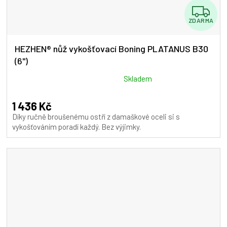
Z
ZDARMA
D
A
HEZHEN® nůž vykošťovací Boning PLATANUS B30
(6")
R
M
Průměrné
Skladem
hodnocení
A
produktu
1 436 Kč
je
Díky ručně broušenému ostří z damaškové oceli si s
5,0
vykošťováním poradí každý. Bez výjimky.
z
5
hvězdiček.