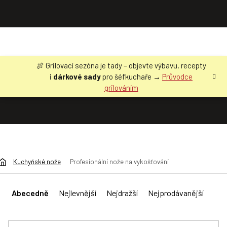
Přejít
🍖 Grilovací sezóna je tady – objevte výbavu, recepty
na
i
dárkové sady
pro šéfkuchaře →
Průvodce
obsah
grilováním
Kuchyňské nože
Profesionální nože na vykošťování
Ř
a
Abecedně
Nejlevnější
Nejdražší
Nejprodávanější
z
e
n