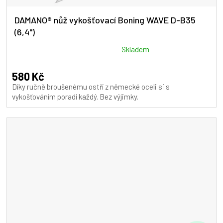
DAMANO® nůž vykošťovací Boning WAVE D-B35
(6,4")
Průměrné
Skladem
hodnocení
produktu
580 Kč
je
Díky ručně broušenému ostří z německé oceli si s
5,0
vykošťováním poradí každý. Bez výjimky.
z
5
hvězdiček.