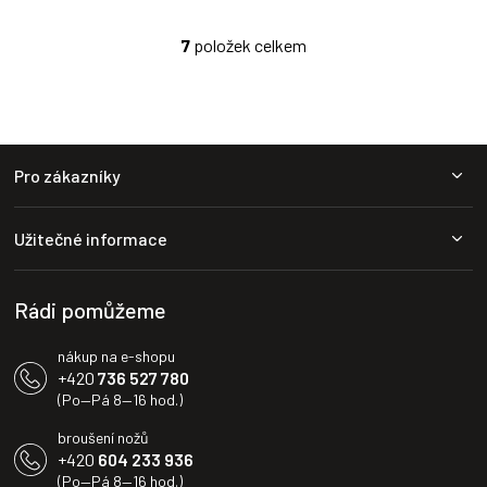
5
hvězdiček.
7
položek celkem
O
v
l
á
d
Z
a
Pro zákazníky
c
á
í
p
p
a
r
Užitečné informace
t
v
í
k
y
Rádi pomůžeme
v
ý
nákup na e-shopu
p
+420
736 527 780
i
(Po—Pá 8—16 hod.)
s
u
broušení nožů
+420
604 233 936
(Po—Pá 8—16 hod.)