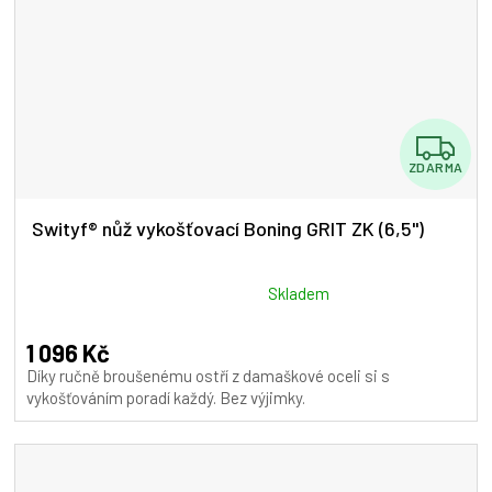
Z
ZDARMA
D
A
Swityf® nůž vykošťovací Boning GRIT ZK (6,5")
R
M
Průměrné
Skladem
hodnocení
A
produktu
1 096 Kč
je
Díky ručně broušenému ostří z damaškové oceli si s
5,0
vykošťováním poradí každý. Bez výjimky.
z
5
hvězdiček.