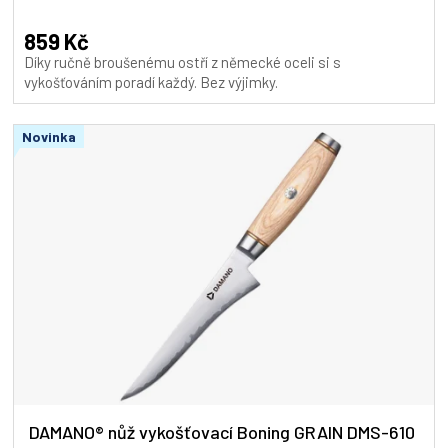
859 Kč
Díky ručně broušenému ostří z německé oceli si s
vykošťováním poradí každý. Bez výjimky.
Novinka
DAMANO® nůž vykošťovací Boning GRAIN DMS-610