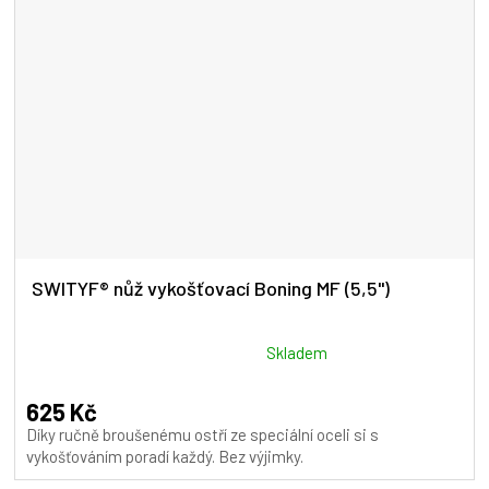
SWITYF® nůž vykošťovací Boning MF (5,5")
Průměrné
Skladem
hodnocení
produktu
625 Kč
je
Díky ručně broušenému ostří ze speciální oceli si s
5,0
vykošťováním poradí každý. Bez výjimky.
z