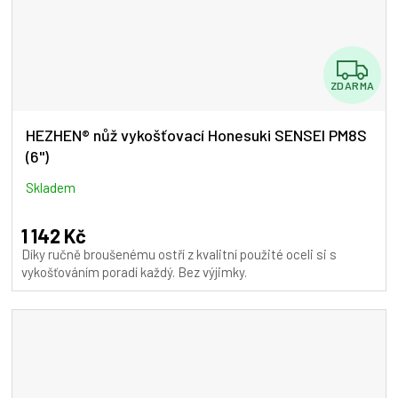
Z
ZDARMA
D
A
HEZHEN® nůž vykošťovací Honesuki SENSEI PM8S
(6")
R
M
Skladem
A
1 142 Kč
Díky ručně broušenému ostří z kvalitní použité oceli si s
vykošťováním poradí každý. Bez výjimky.