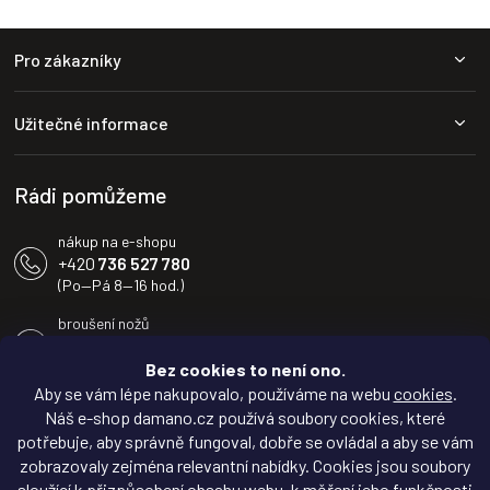
Z
Pro zákazníky
á
p
a
Užitečné informace
t
í
Rádi pomůžeme
nákup na e-shopu
+420
736 527 780
(Po—Pá 8—16 hod.)
broušení nožů
+420
604 233 936
(Po—Pá 8—16 hod.)
Bez cookies to není ono.
Aby se vám lépe nakupovalo, používáme na webu
cookies
.
info@damano.cz
Náš e-shop damano.cz používá soubory cookies, které
potřebuje, aby správně fungoval, dobře se ovládal a aby se vám
Sledujte novinky na
zobrazovaly zejména relevantní nabídky. Cookies jsou soubory
Facebooku
sloužící k přizpůsobení obsahu webu, k měření jeho funkčnosti