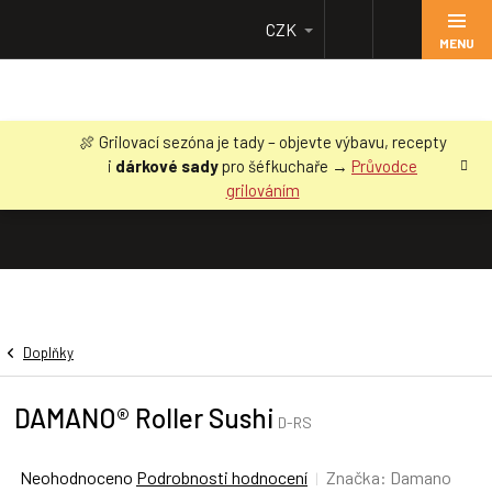
Přejít
CZK
na
obsah
🍖 Grilovací sezóna je tady – objevte výbavu, recepty
i
dárkové sady
pro šéfkuchaře →
Průvodce
grilováním
Doplňky
DAMANO® Roller Sushi
D-RS
Průměrné
Neohodnoceno
Podrobnosti hodnocení
Značka:
Damano