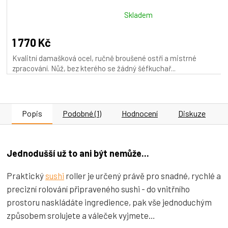
R
M
Průměrné
Skladem
hodnocení
A
produktu
1 770 Kč
je
Kvalitní damašková ocel, ručně broušené ostří a mistrné
5,0
zpracování. Nůž, bez kterého se žádný šéfkuchař...
z
5
hvězdiček.
Popis
Podobné (1)
Hodnocení
Diskuze
Jednodušší už to ani být nemůže...
Praktický
sushi
roller je určený právě pro snadné, rychlé a
precizní rolování připraveného sushi - do vnitřního
prostoru naskládáte ingredience, pak vše jednoduchým
způsobem srolujete a váleček vyjmete…