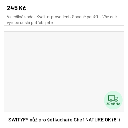
245 Kč
Vícedílná sada · Kvalitní provedení · Snadné použití · Vše co k
výrobě sushi potřebujete
Z
ZDARMA
D
A
SWITYF® nůž pro šéfkuchaře Chef NATURE OK (8")