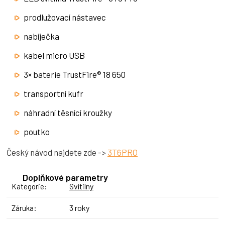
prodlužovací nástavec
nabíječka
kabel micro USB
3× baterie TrustFire® 18 650
transportní kufr
náhradní těsnící kroužky
poutko
Český návod najdete zde ->
3T6PRO
Doplňkové parametry
Svítilny
Kategorie
:
3 roky
Záruka
: