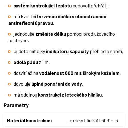
systém kontrolující teplotu
nedovolí přehřátí,
má kvalitní
tvrzenou čočku s oboustrannou
antireflexní úpravou
,
jednoduše
změníte délku
pomocí prodlužovacího
nástavce,
budete mít díky
indikátoru kapacity
přehled o nabití,
odolá pádu
z 1 m,
dosvítí až na
vzdálenost 602 m s širokým kuželem,
dovoluje
úplné ponoření do vody
,
má odolnou
konstrukci z leteckého hliníku.
Parametry
Materiál konstrukce:
letecký hliník AL6061-T6