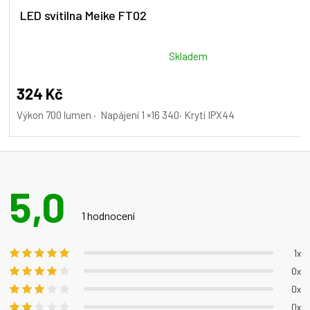
LED svítilna Meike FT02
Průměrné
Skladem
hodnocení
produktu
324 Kč
je
Výkon 700 lumen · Napájení 1 ×16 340· Krytí IPX44
5,0
z
5
hvězdiček.
5,0
Průměrné
hodnocení
1 hodnocení
produktu
je
1x
5,0
0x
z 5
0x
hvězdiček.
0x