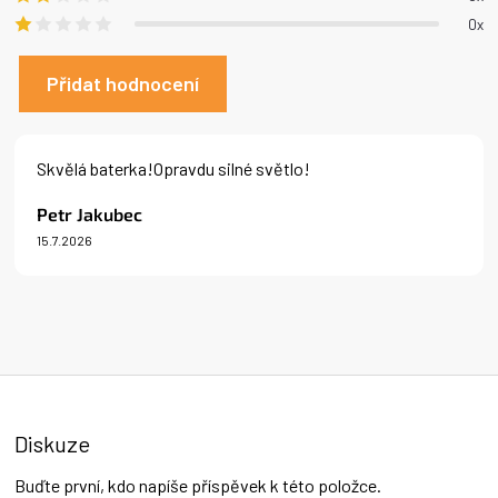
0x
Přidat hodnocení
V
ý
Skvělá baterka!Opravdu silné světlo!
p
i
Petr Jakubec
s
15.7.2026
h
Hodnocení produktu je 5 z 5 hvězdiček.
o
d
n
o
c
e
n
í
Diskuze
Buďte první, kdo napíše příspěvek k této položce.