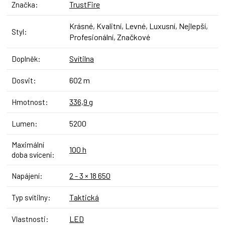
TrustFire
Značka
:
Krásné, Kvalitní, Levné, Luxusní, Nejlepší,
Styl
:
Profesionální, Značkové
Svítilna
Doplněk
:
602 m
Dosvit
:
336,9 g
Hmotnost
:
5200
Lumen
:
Maximální
100 h
doba svícení
:
2 - 3 × 18 650
Napájení
:
Taktická
Typ svítilny
:
LED
Vlastnosti
: