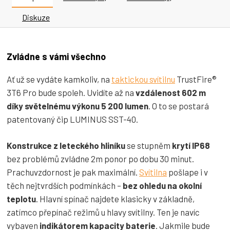
Diskuze
Zvládne s vámi všechno
Ať už se vydáte kamkoliv, na
taktickou svítilnu
TrustFire®
3T6 Pro bude spoleh. Uvidíte až na
vzdálenost 602 m
díky světelnému výkonu 5 200 lumen
. O to se postará
patentovaný čip LUMINUS SST-40.
Konstrukce z leteckého hliníku
se stupněm
krytí IP68
bez problémů zvládne 2m ponor po dobu 30 minut.
Prachuvzdornost je pak maximální.
Svítilna
pošlape i v
těch nejtvrdších podmínkách –
bez ohledu na okolní
teplotu
. Hlavní spínač najdete klasicky v základně,
zatímco přepínač režimů u hlavy svítilny. Ten je navíc
vybaven
indikátorem kapacity baterie
. Jakmile bude