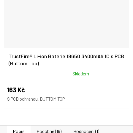
TrustFire® Li-ion Baterie 18650 3400mAh 1C s PCB
(Buttom Top)
Průměrné
Skladem
hodnocení
produktu
163 Kč
je
S PCB ochranou, BUTTOM TOP
5,0
z
5
hvězdiček.
Popis
Podobné (16)
Hodnocení (1)