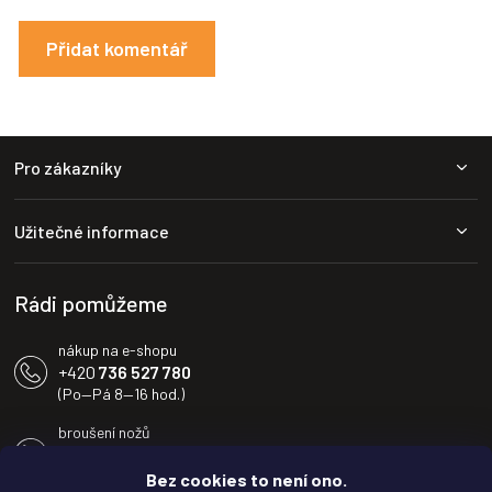
Přidat komentář
Z
Pro zákazníky
á
p
a
Užitečné informace
t
í
Rádi pomůžeme
nákup na e-shopu
+420
736 527 780
(Po—Pá 8—16 hod.)
broušení nožů
+420
604 233 936
(Po—Pá 8—16 hod.)
Bez cookies to není ono.