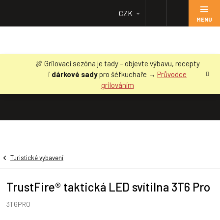
Přejít
CZK
na
obsah
🍖 Grilovací sezóna je tady – objevte výbavu, recepty
i
dárkové sady
pro šéfkuchaře →
Průvodce
grilováním
Turistické vybavení
TrustFire® taktická LED svítilna 3T6 Pro
3T6PRO