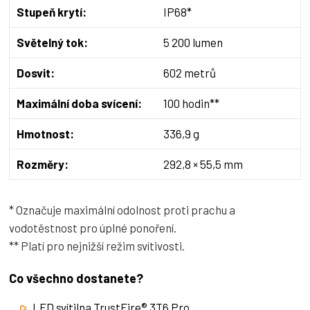
Stupeň krytí:
IP68*
Světelný tok:
5 200 lumen
Dosvit:
602 metrů
Maximální doba svícení:
100 hodin**
Hmotnost:
336,9 g
Rozměry:
292,8 × 55,5 mm
* Označuje maximální odolnost proti prachu a
vodotěstnost pro úplné ponoření.
** Platí pro nejnižší režim svítivosti.
Co všechno dostanete?
LED svítilna TrustFire® 3T6 Pro