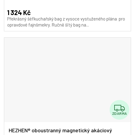
1 324 Kč
Překrásný šéfkuchařský bag z vysoce vystuženého plána pro
opravdové fajnšmekry. Ručně šitý bag na...
Z
ZDARMA
D
A
HEZHEN® oboustranný magnetický akáciový