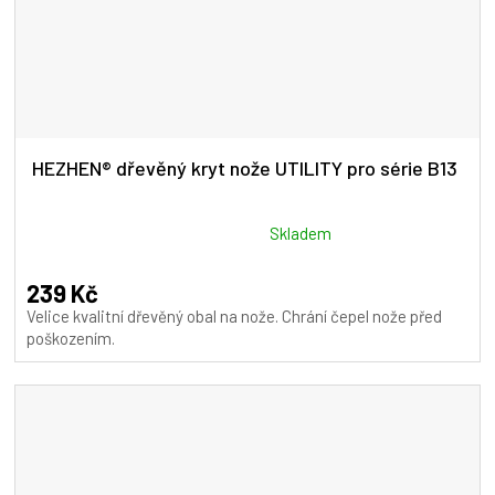
HEZHEN® dřevěný kryt nože UTILITY pro série B13
Průměrné
Skladem
hodnocení
produktu
239 Kč
je
Velice kvalitní dřevěný obal na nože. Chrání čepel nože před
5,0
poškozením.
z
5
hvězdiček.