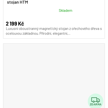
stojan HTM
R
M
Průměrné
Skladem
hodnocení
A
produktu
2 199 Kč
je
Luxusní oboustranný magnetický stojan z ořechového dřeva s
5,0
ocelouvou základnou. Přírodní, elegantní,...
z
5
hvězdiček.
Z
ZDARMA