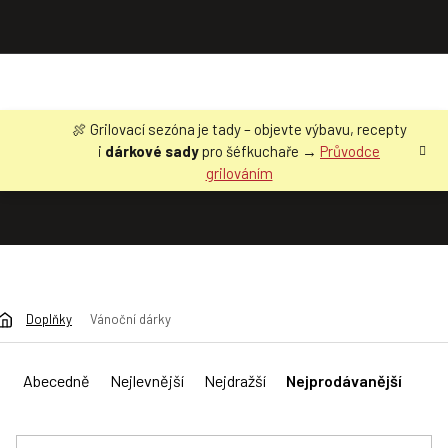
Přejít
🍖 Grilovací sezóna je tady – objevte výbavu, recepty
na
i
dárkové sady
pro šéfkuchaře →
Průvodce
obsah
grilováním
Doplňky
Vánoční dárky
Ř
a
Abecedně
Nejlevnější
Nejdražší
Nejprodávanější
z
e
n