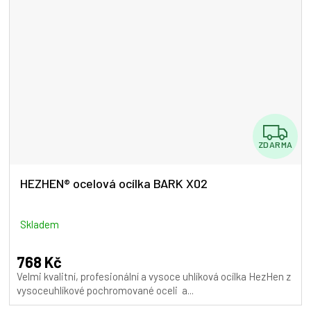
Z
ZDARMA
D
A
HEZHEN® ocelová ocílka BARK X02
R
M
Skladem
A
768 Kč
Velmi kvalitní, profesionální a vysoce uhlíková ocílka HezHen z
vysoceuhlíkové pochromované oceli a...