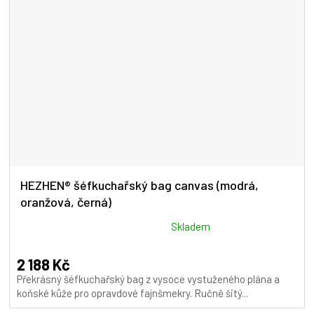
HEZHEN® šéfkuchařský bag canvas (modrá,
oranžová, černá)
Průměrné
Skladem
hodnocení
produktu
2 188 Kč
je
Překrásný šéfkuchařský bag z vysoce vystuženého plána a
5,0
koňské kůže pro opravdové fajnšmekry. Ručně šitý...
z