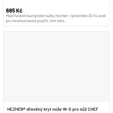
hodnocení
produktu
685 Kč
je
Multifunkční kuchyňské nůžky HezHen z prvotřídní 3Cr14 oceli
5,0
pro mnohostranné použití. Umí toho...
z
5
hvězdiček.
HEZHEN® dřevěný kryt nože W-S pro nůž CHEF