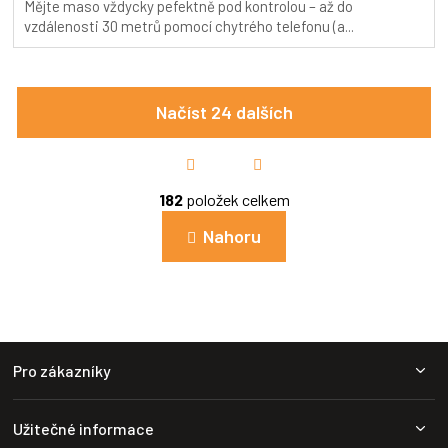
Mějte maso vždycky pefektně pod kontrolou – až do
vzdálenosti 30 metrů pomocí chytrého telefonu (a...
Načíst 24 dalších
S
t
r
O
á
182
položek celkem
v
n
l
k
Nahoru
á
o
d
v
a
á
c
n
í
í
p
Z
r
Pro zákazníky
v
á
k
p
y
a
v
Užitečné informace
t
ý