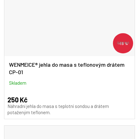
290 Kč
–13 %
WENMEICE® jehla do masa s teflonovým drátem
CP-01
Skladem
250 Kč
Náhradní jehla do masa s teplotní sondou a drátem
potaženým teflonem.