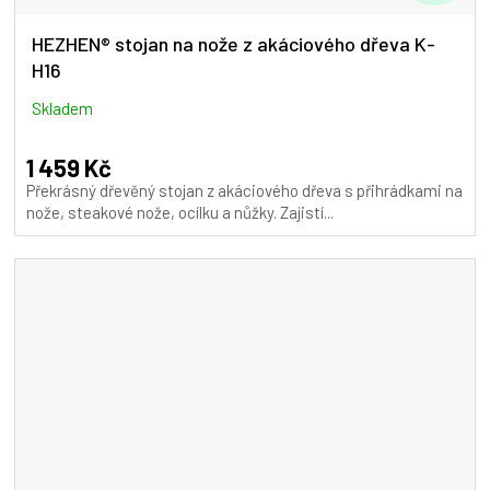
D
A
HEZHEN® stojan na nože z akáciového dřeva K-
H16
R
M
Skladem
A
1 459 Kč
Překrásný dřevěný stojan z akáciového dřeva s přihrádkami na
nože, steakové nože, ocílku a nůžky. Zajistí...