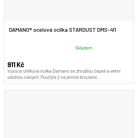
DAMANO® ocelová ocílka STARDUST DMS-411
Průměrné
Skladem
hodnocení
produktu
911 Kč
je
Vysoce uhlíková ocílka Damano se zhrublou čepelí a velmi
5,0
odolnou rukojetí. Použijte ji na jemné broušení...
z
5
hvězdiček.