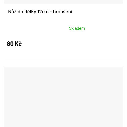
Nůž do délky 12cm - broušení
Průměrné
Skladem
hodnocení
produktu
80 Kč
je
5,0
z
5
hvězdiček.