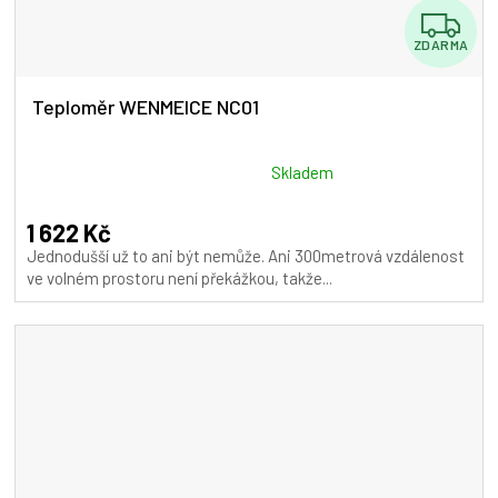
Z
ZDARMA
D
A
Teploměr WENMEICE NC01
R
M
Průměrné
Skladem
hodnocení
A
produktu
1 622 Kč
je
Jednodušší už to ani být nemůže. Ani 300metrová vzdálenost
5,0
ve volném prostoru není překážkou, takže...
z
5
hvězdiček.