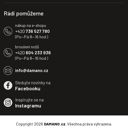
í
p
i
Rádi pomůžeme
s
u
nákup na e-shopu
+420
736 527 780
(Po—Pá 8—16 hod.)
broušení nožů
+420
604 233 936
(Po—Pá 8—16 hod.)
info@damano.cz
Sledujte novinky na
Facebooku
Inspirujte se na
Instagramu
Copyright 2026
DAMANO.cz
. Všechna práva vyhrazena.