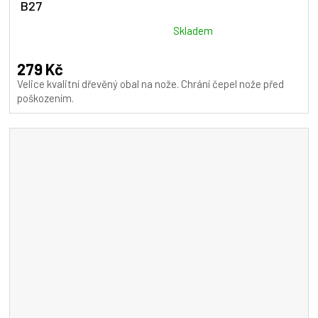
B27
Průměrné
Skladem
hodnocení
produktu
279 Kč
je
Velice kvalitní dřevěný obal na nože. Chrání čepel nože před
5,0
poškozením.
z
5
hvězdiček.