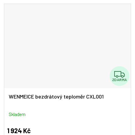
Z
ZDARMA
D
A
WENMEICE bezdrátový teploměr CXL001
R
M
Skladem
A
1 924 Kč