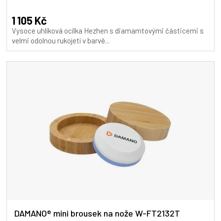
hodnocení
A
produktu
1 105 Kč
je
Vysoce uhlíková ocílka Hezhen s diamamtovými částicemi s
5,0
velmi odolnou rukojetí v barvě...
z
5
hvězdiček.
DAMANO® mini brousek na nože W-FT2132T