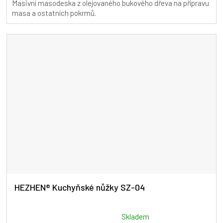
Masivní masodeska z olejovaného bukového dřeva na přípravu
5,0
masa a ostatních pokrmů.
z
5
hvězdiček.
HEZHEN® Kuchyňské nůžky SZ-04
Průměrné
Skladem