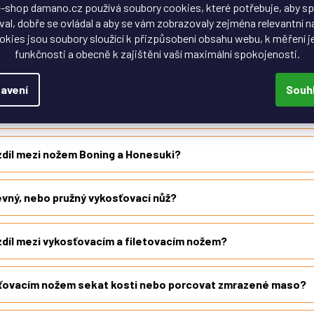
-shop damano.cz používá soubory cookies, které potřebuje, aby s
al, dobře se ovládal a aby se vám zobrazovaly zejména relevantní n
dotazy na vykosťovací nože
okies jsou soubory sloužící k přizpůsobení obsahu webu, k měření j
funkčnosti a obecně k zajištění vaší maximální spokojenosti.
 kvalitní vykosťovací nůž?
avení
Souh
 používá vykosťovací nůž?
zdíl mezi nožem Boning a Honesuki?
evný, nebo pružný vykosťovací nůž?
zdíl mezi vykosťovacím a filetovacím nožem?
ťovacím nožem sekat kosti nebo porcovat zmrazené maso?