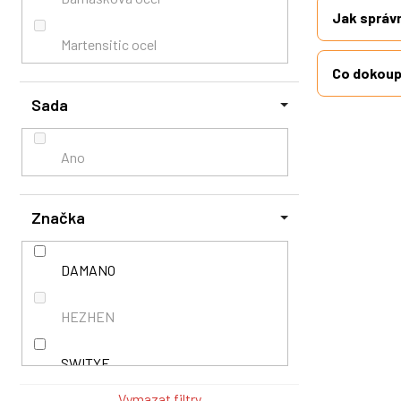
Jak správn
Pakka
Martensitic ocel
Co dokoupi
Platanové dřevo
Sada
Pryskyřice
Ano
Santal
Značka
DAMANO
HEZHEN
SWITYF
Vymazat filtry