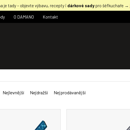
a je tady – objevte výbavu, recepty i
dárkové sady
pro šéfkuchaře →
ody
O DAMANO
Kontakt
Nejlevnější
Nejdražší
Nejprodávanější