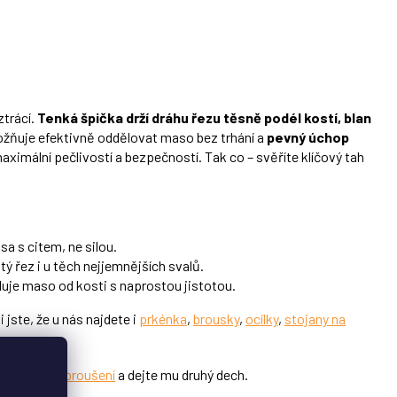
hvězdiček.
ztrácí.
Tenká špička drží dráhu řezu těsně podél kostí, blan
ožňuje efektivně oddělovat maso bez trhání a
pevný úchop
aximální pečlivostí a bezpečností. Tak co – svěříte klíčový tah
sa s citem, ne silou.
tý řez i u těch nejjemnějších svalů.
luje maso od kosti s naprostou jistotou.
 jste, že u nás najdete i
prkénka
,
brousky
,
ocílky
,
stojany na
ofesionální broušení
a dejte mu druhý dech.