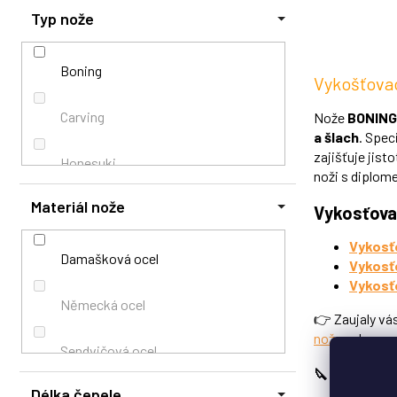
hvězdiček.
Typ nože
Porcování
Ryby
Boning
Vykošťova
Sekání
Carving
Nože
BONING
a šlach
. Spec
zajišťuje jist
Sýry
Honesuki
noži s diplo
Materiál nože
Špikování
Japonské
Vykosťova
Vykosť
Vykoštění
Kuchařské
Damašková ocel
Vykosť
Vykosť
Vykošťování
Řeznické
Německá ocel
👉 Zaujaly vá
nože
nebo
sus
Zelenina
Řeznický
Sendvičová ocel
🔪 I váš star
Délka čepele
Speciální kompozitní ocel