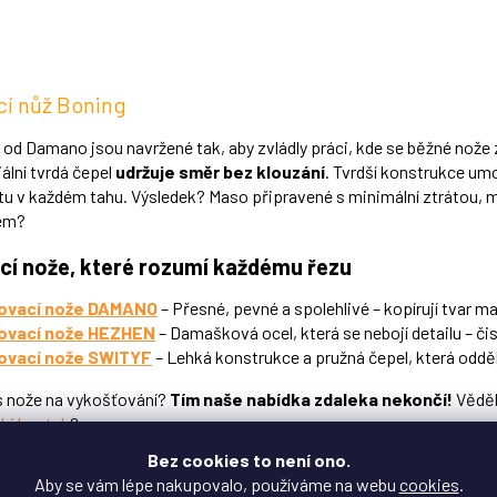
hvězdiček.
O
v
l
á
d
cí nůž Boning
a
c
od Damano jsou navržené tak, aby zvládly práci, kde se běžné nože 
í
iální tvrdá čepel
udržuje směr bez klouzání
. Tvrdší konstrukce um
p
otu v každém tahu. Výsledek? Maso připravené s minimální ztrátou, m
r
mem?
v
k
y
cí nože, které rozumí každému řezu
v
ý
ovací nože DAMANO
– Přesné, pevné a spolehlivé – kopírují tvar ma
p
ovací nože HEZHEN
– Damašková ocel, která se nebojí detailu – čis
i
ovací nože SWITYF
– Lehká konstrukce a pružná čepel, která oddě
s
u
s nože na vykošťování?
Tím naše nabídka zdaleka nekončí!
Věděli
hi koutek
?
Bez cookies to není ono.
ý nůž na vykošťování si zaslouží ostrou kondici
– využijte naše
pr
Aby se vám lépe nakupovalo, používáme na webu
cookies
.