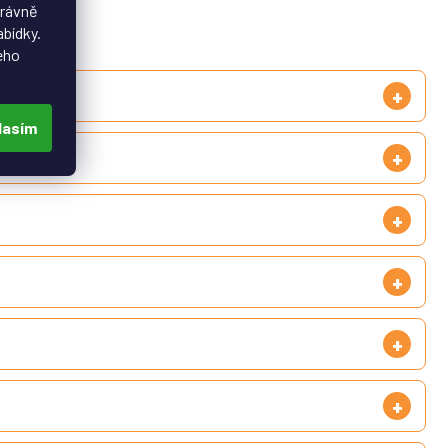
právně
abídky.
eho
lasím