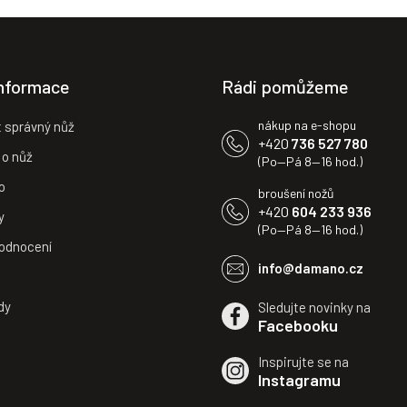
informace
Rádi pomůžeme
nákup na e-shopu
t správný nůž
+420
736 527 780
 o nůž
(Po—Pá 8—16 hod.)
o
broušení nožů
+420
604 233 936
y
(Po—Pá 8—16 hod.)
odnocení
info@damano.cz
dy
Sledujte novinky na
Facebooku
Inspirujte se na
Instagramu