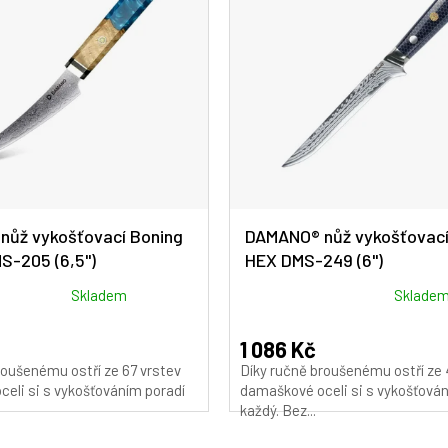
nůž vykošťovací Boning
DAMANO® nůž vykošťovací
S-205 (6,5")
HEX DMS-249 (6")
Průměrné
Skladem
Sklade
hodnocení
produktu
1 086 Kč
je
roušenému ostří ze 67 vrstev
Díky ručně broušenému ostří ze 
5,0
eli si s vykošťováním poradí
damaškové oceli si s vykošťován
z
každý. Bez...
5