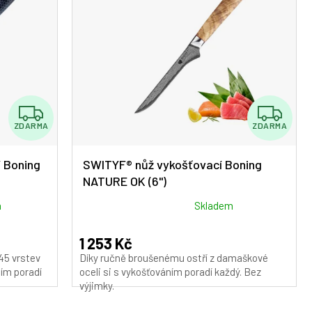
Z
Z
ZDARMA
ZDARMA
D
D
A
A
 Boning
SWITYF® nůž vykošťovací Boning
NATURE OK (6")
R
R
M
M
Průměrné
m
Skladem
hodnocení
A
A
produktu
1 253 Kč
je
45 vrstev
Díky ručně broušenému ostří z damaškové
5,0
ím poradí
oceli si s vykošťováním poradí každý. Bez
z
výjimky.
5