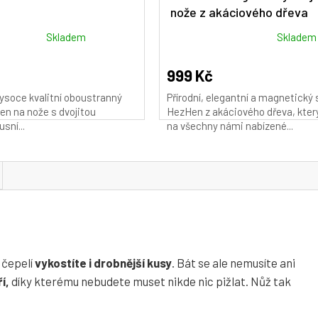
nože z akáciového dřeva
Průměrné
Skladem
Skladem
hodnocení
produktu
999 Kč
je
ysoce kvalitní oboustranný
Přírodní, elegantní a magnetický 
4,9
n na nože s dvojitou
HezHen z akáciového dřeva, kter
z
usní...
na všechny námi nabízené...
5
hvězdiček.
 čepelí
vykostíte i drobnější kusy
. Bát se ale nemusíte ani
í,
díky kterému nebudete muset nikde nic pižlat. Nůž tak