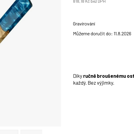
818,18 Kč
bez DPH
Měrná
cena:
Gravírování
Můžeme doručit do:
11.8.2026
Díky
ručně broušenému ost
každý. Bez výjimky.