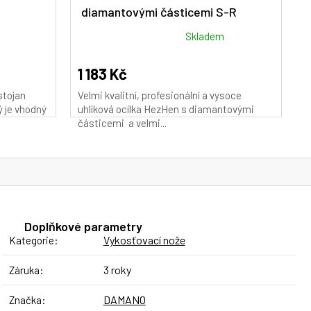
diamantovými částicemi S-R
M
A
Průměrné
Skladem
hodnocení
produktu
1 183 Kč
je
stojan
Velmi kvalitní, profesionální a vysoce
5,0
ý je vhodný
uhlíková ocílka HezHen s diamantovými
z
částicemi a velmi...
5
hvězdiček.
Doplňkové parametry
Vykosťovací nože
Kategorie
:
3 roky
Záruka
:
DAMANO
Značka
: