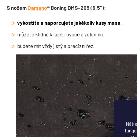
S nožem
Damano
® Boning DMS-205 (6,5"):
vykostíte a naporcujete jakékoliv kusy masa
.
můžete klidně krájet i ovoce a zeleninu.
budete mít vždy jistý a precizní řez.
Náš e
fungov