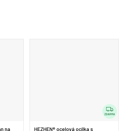
Z
D
ZDARMA
A
an na
HEZHEN® ocelová ocílka s
R