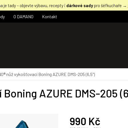
a je tady – objevte výbavu, recepty i
dárkové sady
pro šéfkuchaře →
ody
O DAMANO
Kontakt
® nůž vykošťovací Boning AZURE DMS-205 (6,5")
 Boning AZURE DMS-205 (6
990 Kč