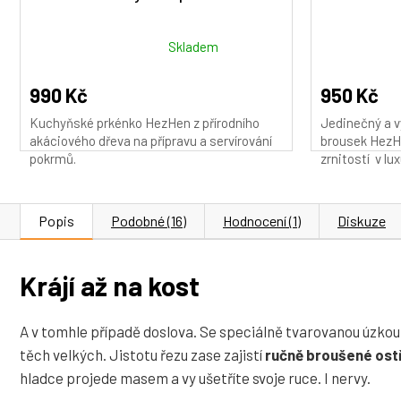
Průměrné
Průměrné
Skladem
hodnocení
hodnocení
produktu
produktu
990 Kč
950 Kč
je
je
Kuchyňské prkénko HezHen z přírodního
Jedinečný a v
5,0
5,0
akáciového dřeva na přípravu a servírování
brousek HezHe
z
z
pokrmů.
zrnitostí v lux
5
5
hvězdiček.
hvězdiček.
Popis
Podobné (16)
Hodnocení (1)
Diskuze
Krájí až na kost
A v tomhle případě doslova. Se speciálně tvarovanou úzkou
těch velkých. Jistotu řezu zase zajistí
ručně broušené ostř
hladce projede masem a vy ušetříte svoje ruce. I nervy.