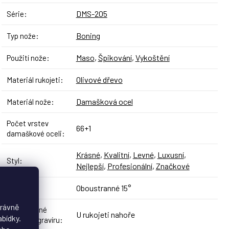
DMS-205
Série
:
Boning
Typ nože
:
Maso
,
Špikování
,
Vykoštění
Použití nože
:
Olivové dřevo
Materiál rukojeti
:
Damašková ocel
Materiál nože
:
Počet vrstev
66+1
damaškové oceli
:
Krásné
,
Kvalitní
,
Levné
,
Luxusní
,
Styl
:
Nejlepší
,
Profesionální
,
Značkové
Oboustranné 15°
Broušení
:
právně
Doporučené
U rukojeti nahoře
abídky.
umístění gravíru
: