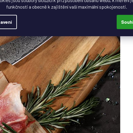
okies jsou soubory sloužící k přizpůsobení obsahu webu, k měření j
funkčnosti a obecně k zajištění vaší maximální spokojenosti.
avení
Souh