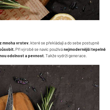
z mnoha vrstev
, které se překládají a do sebe postupně
působit.
Při výrobě se navíc používá
nejmodernější tepelně
nou odolnost a pevnost
. Takže vydrží generace.