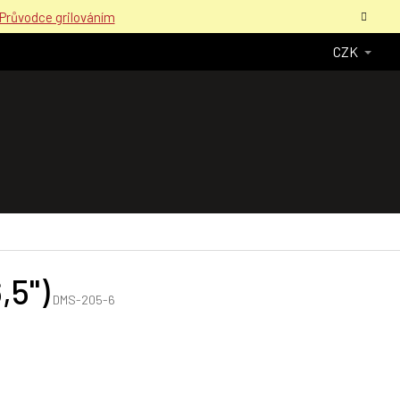
Průvodce grilováním
CZK
,5")
DMS-205-6