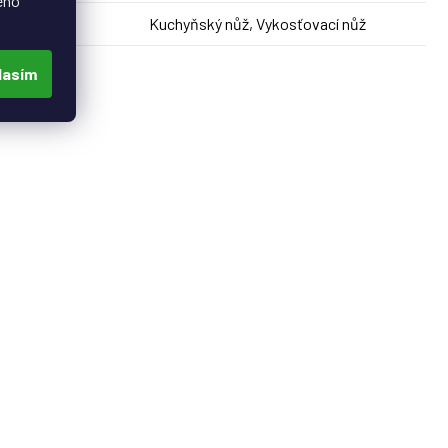
eho
Kuchyňský nůž, Vykosťovací nůž
Produkt
:
lasím