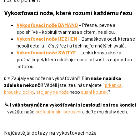
i
s
Vykosťovací nože, které rozumí každému řezu
u
Vykosťovací nože DAMANO
– Přesné, pevné a
spolehlivé – kopírují tvar masa s citem, ne silou.
Vykosťovací nože HEZHEN
– Damašková ocel, která se
nebojí detailu – čistý řez i u těch nejjemnějších svalů.
Vykosťovací nože SWITYF
– Lehká konstrukce a
pružná čepel, která odděluje maso od kosti s naprostou
jistotou.
👉 Zaujaly vás nože na vykošťování?
Tím naše nabídka
zdaleka nekončí!
Věděli jste, že u nás najdete i
prkénka
,
brousky
,
ocílky
,
stojany na nože
nebo
sushi koutek
?
🔪 I váš starý nůž na vykošťování si zaslouží ostrou kondici
– využijte naše
profesionální broušení
a dejte mu druhý dech.
Nejčastější dotazy na vykosťovací nože