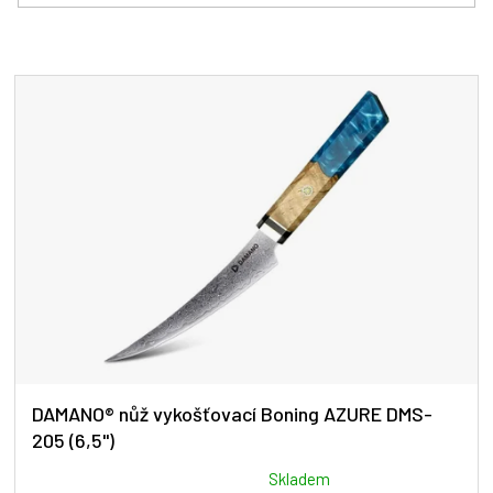
í
p
r
V
o
ý
d
p
u
i
k
s
t
p
ů
r
o
d
u
k
t
ů
DAMANO® nůž vykošťovací Boning AZURE DMS-
205 (6,5")
Průměrné
Skladem