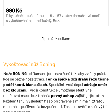
hodnocení
produktu
990 Kč
je
Díky ručně broušenému ostří ze 67 vrstev damaškové oceli si
5,0
s vykošťováním poradí každý. Bez...
z
5
hvězdiček.
1
položek celkem
O
v
l
á
d
Vykošťovací nůž Boning
a
c
í
Nože
BONING
od Damano jsou navržené tak, aby zvládly práci,
p
kde se běžné nože ztrácí.
Tenká špička drží dráhu řezu těsně
r
podél kostí, blan a šlach
. Speciální tvrdá čepel
udržuje směr
v
bez klouzání
. Tvrdší konstrukce umožňuje efektivně
k
oddělovat maso bez trhání a
pevný úchop
zajišťuje jistotu v
y
každém tahu. Výsledek? Maso připravené s minimální ztrátou,
v
ý
maximální pečlivostí a bezpečností. Tak co – svěříte klíčový tah
p
noži s diplomem?