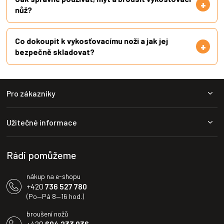
nůž?
Co dokoupit k vykosťovacímu noži a jak jej
bezpečně skladovat?
Z
Pro zákazníky
á
p
a
Užitečné informace
t
í
Rádi pomůžeme
nákup na e-shopu
+420
736 527 780
(Po—Pá 8—16 hod.)
broušení nožů
+420
604 233 936