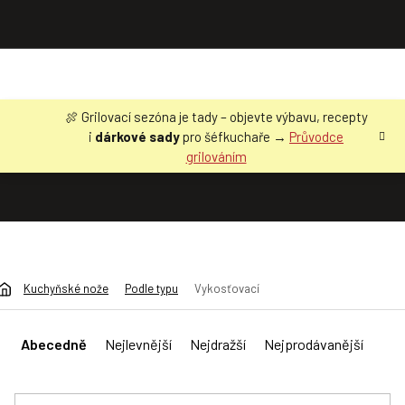
Přejít
🍖 Grilovací sezóna je tady – objevte výbavu, recepty
na
i
dárkové sady
pro šéfkuchaře →
Průvodce
obsah
grilováním
Kuchyňské nože
Podle typu
Vykosťovací
Ř
a
Abecedně
Nejlevnější
Nejdražší
Nejprodávanější
z
e
n