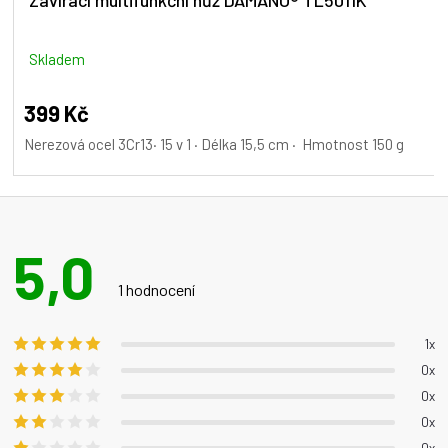
Zavírací multifunkční nůž DAMANO® TL5011K
Skladem
399 Kč
Nerezová ocel 3Cr13· 15 v 1 · Délka 15,5 cm · Hmotnost 150 g
5,0
Průměrné
hodnocení
1 hodnocení
produktu
je
1x
5,0
0x
z 5
0x
hvězdiček.
0x
0x