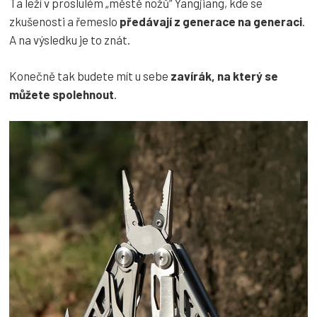
Ta leží v proslulém „městě nožů“ Yangjiang, kde se
zkušenosti a řemeslo
předávají z generace na generaci
.
A na výsledku je to znát.
Konečně tak budete mít u sebe
zavírák, na který se
můžete spolehnout
.