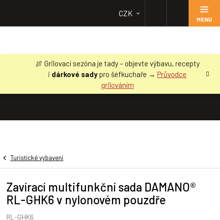
Přejít
CZK
na
obsah
🍖 Grilovací sezóna je tady – objevte výbavu, recepty
i
dárkové sady
pro šéfkuchaře →
Průvodce
grilováním
Turistické vybavení
Zavírací multifunkční sada DAMANO®
RL-GHK6 v nylonovém pouzdře
RL-GHK6