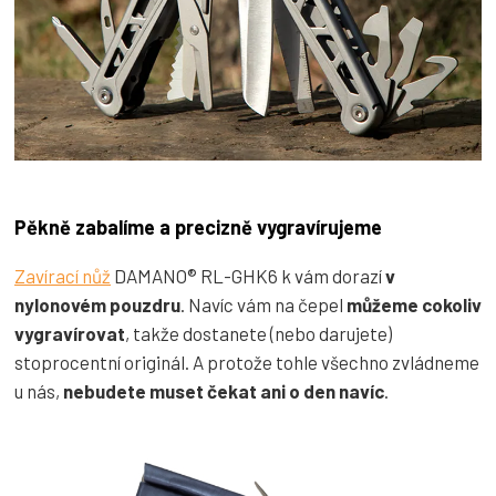
Pěkně zabalíme a precizně vygravírujeme
Zavírací nůž
DAMANO® RL-GHK6 k vám dorazí
v
nylonovém pouzdru
. Navíc vám na čepel
můžeme cokoliv
vygravírovat
, takže dostanete (nebo darujete)
stoprocentní originál. A protože tohle všechno zvládneme
u nás,
nebudete muset čekat ani o den navíc
.