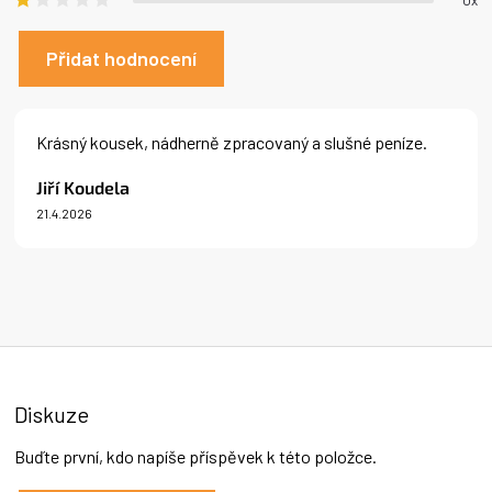
Přidat hodnocení
V
ý
Krásný kousek, nádherně zpracovaný a slušné peníze.
p
i
Jiří Koudela
s
21.4.2026
h
Hodnocení produktu je 5 z 5 hvězdiček.
o
d
n
o
c
e
n
í
Diskuze
Buďte první, kdo napíše příspěvek k této položce.