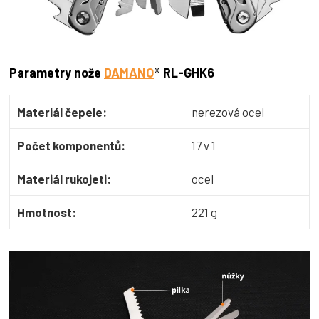
Parametry nože
DAMANO
® RL-GHK6
Materiál čepele:
nerezová ocel
Počet komponentů:
17 v 1
Materiál rukojeti:
ocel
Hmotnost:
221 g