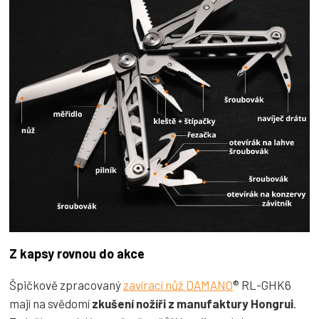
Z kapsy rovnou do akce
Špičkově zpracovaný
zavírací nůž DAMANO
® RL-GHK6
mají na svědomí
zkušení nožíři z manufaktury Hongrui
.