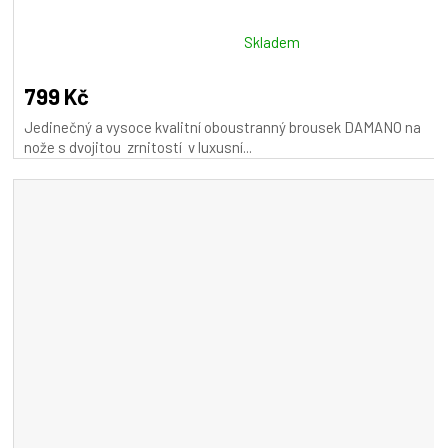
Průměrné
Skladem
hodnocení
produktu
799 Kč
je
Jedinečný a vysoce kvalitní oboustranný brousek DAMANO na
5,0
nože s dvojitou zrnitostí v luxusní...
z
5
hvězdiček.