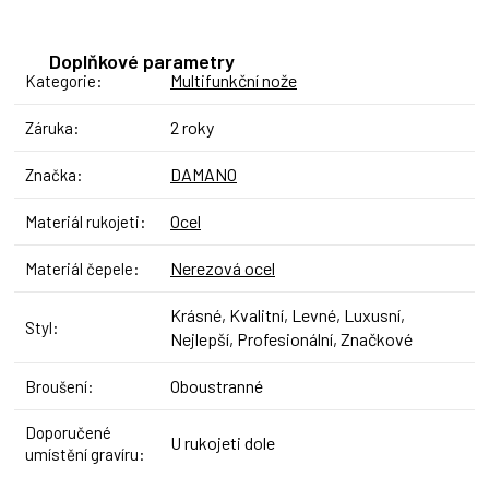
Doplňkové parametry
Multifunkční nože
Kategorie
:
2 roky
Záruka
:
DAMANO
Značka
:
Ocel
Materiál rukojeti
:
Nerezová ocel
Materiál čepele
:
Krásné, Kvalitní, Levné, Luxusní,
Styl
:
Nejlepší, Profesionální, Značkové
Oboustranné
Broušení
:
Doporučené
U rukojeti dole
umístění gravíru
: