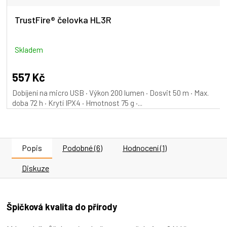
TrustFire® čelovka HL3R
Skladem
557 Kč
Dobíjení na micro USB · Výkon 200 lumen · Dosvit 50 m · Max.
doba 72 h · Krytí IPX4 · Hmotnost 75 g ·...
Popis
Podobné (6)
Hodnocení (1)
Diskuze
Špičková kvalita do přírody