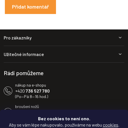
Přidat komentář
Z
Pro zákazníky
á
p
a
Užitečné informace
t
í
Rádi pomůžeme
nákup na e-shopu
+420
736 527 780
(Po—Pá 8—16 hod.)
broušení nožů
+420
604 233 936
(Po—Pá 8—16 hod.)
Bez cookies to není ono.
Aby se vám lépe nakupovalo, používáme na webu
cookies
.