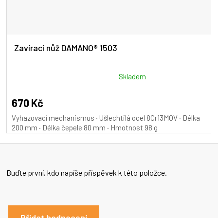
Zavírací nůž DAMANO® 1503
Průměrné
Skladem
hodnocení
produktu
670 Kč
je
Vyhazovací mechanismus · Ušlechtilá ocel 8Cr13MOV · Délka
5,0
200 mm · Délka čepele 80 mm · Hmotnost 98 g
z
5
hvězdiček.
Buďte první, kdo napíše příspěvek k této položce.
Přidat hodnocení