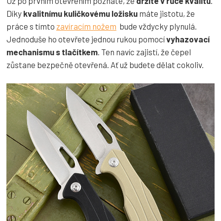
Už po prvním otevřením poznáte, že
držíte v ruce kvalitu
.
Díky
kvalitnímu
kuličkovému ložisku
máte jistotu, že
práce s tímto
zavíracím nožem
bude vždycky plynulá.
Jednoduše ho otevřete jednou rukou pomocí
vyhazovací
mechanismu s tlačítkem
. Ten navíc zajistí, že čepel
zůstane bezpečně otevřená. Ať už budete dělat cokoliv.