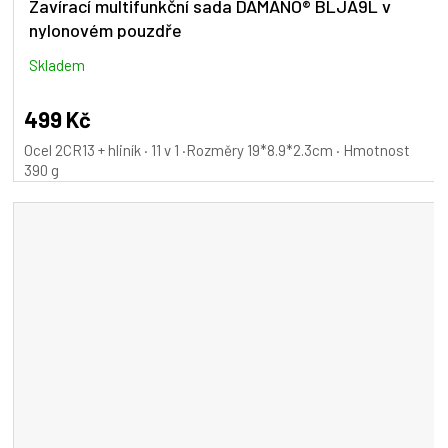
Zavírací multifunkční sada DAMANO® BLJA9L v
nylonovém pouzdře
Skladem
499 Kč
Ocel 2CR13 + hliník · 11 v 1 ·Rozměry 19*8.9*2.3cm · Hmotnost
390 g