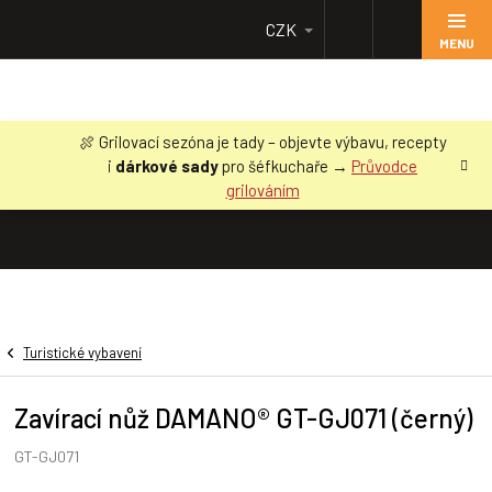
Přejít
CZK
na
obsah
🍖 Grilovací sezóna je tady – objevte výbavu, recepty
i
dárkové sady
pro šéfkuchaře →
Průvodce
grilováním
Turistické vybavení
Zavírací nůž DAMANO® GT-GJ071 (černý)
GT-GJ071