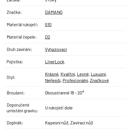
DAMANO
Značka
:
G10
Materiál rukojeti
:
D2
Materiál čepele
:
Vyhazovací
Druh zavírání
:
LinerLock
Pojistka
:
Krásné
,
Kvalitní
,
Levné
,
Luxusní
,
Styl
:
Nejlepší
,
Profesionální
,
Značkové
Oboustranné 18 - 20°
Broušení
:
Doporučené
U rukojeti dole
umístění gravíru
:
Kapesní nůž, Zavírací nůž
Doplněk
: