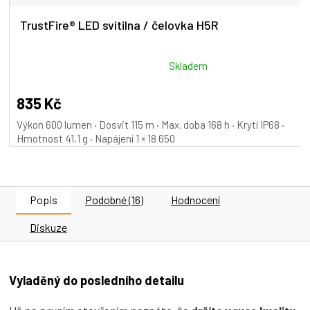
TrustFire® LED svítilna / čelovka H5R
Průměrné
Skladem
hodnocení
produktu
835 Kč
je
Výkon 600 lumen · Dosvit 115 m · Max. doba 168 h · Krytí IP68 ·
5,0
Hmotnost 41,1 g · Napájení 1 × 18 650
z
5
hvězdiček.
Popis
Podobné (16)
Hodnocení
Diskuze
Vyladěný do posledního detailu