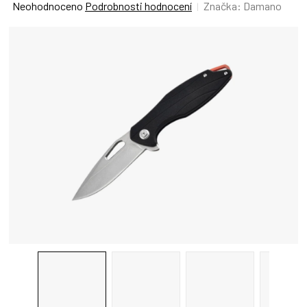
Průměrné
Neohodnoceno
Podrobnosti hodnocení
Značka:
Damano
hodnocení
produktu
je
0,0
z
5
hvězdiček.