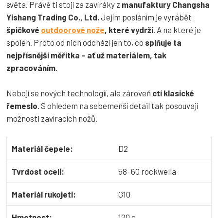
světa. Právě ti stojí za zavíráky z
manufaktury Changsha
Yishang Trading Co., Ltd.
Jejím posláním je vyrábět
špičkové
outdoorové nože
, které vydrží
. A na které je
spoleh. Proto od nich odchází jen to, co
splňuje ta
nejpřísnější měřítka – ať už materiálem, tak
zpracováním
.
Nebojí se nových technologií, ale zároveň
ctí klasické
řemeslo
. S ohledem na sebemenší detail tak posouvají
možnosti zavíracích nožů.
Materiál čepele:
D2
Tvrdost oceli:
58–60 rockwella
Materiál rukojeti:
G10
Hmotnost:
120 g