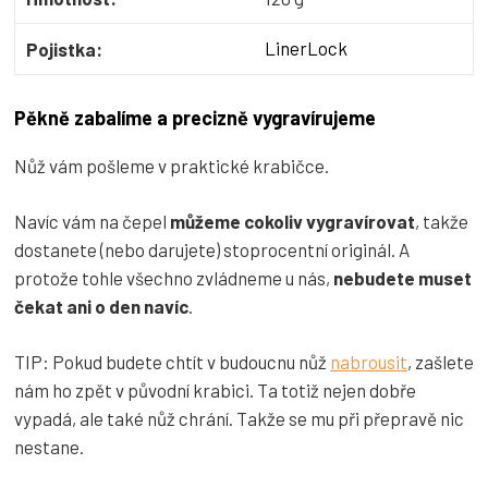
LinerLock
Pojistka:
Pěkně zabalíme a precizně vygravírujeme
Nůž vám pošleme v praktické krabičce.
Navíc vám na čepel
můžeme cokoliv vygravírovat
, takže
dostanete (nebo darujete) stoprocentní originál. A
protože tohle všechno zvládneme u nás,
nebudete muset
čekat ani o den navíc
.
TIP: Pokud budete chtít v budoucnu nůž
nabrousit
, zašlete
nám ho zpět v původní krabici. Ta totiž nejen dobře
vypadá, ale také nůž chrání. Takže se mu při přepravě nic
nestane.