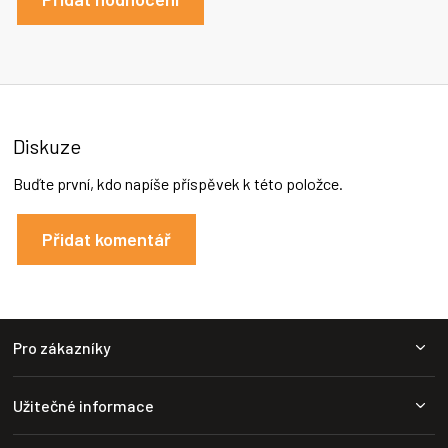
Diskuze
Buďte první, kdo napíše příspěvek k této položce.
Přidat komentář
Z
Pro zákazníky
á
p
a
Užitečné informace
t
í