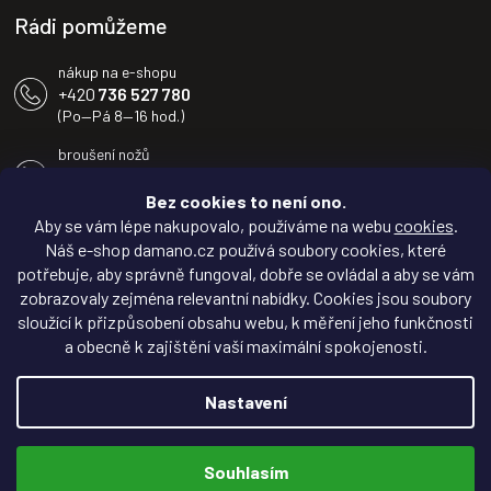
Rádi pomůžeme
nákup na e-shopu
+420
736 527 780
(Po—Pá 8—16 hod.)
broušení nožů
+420
604 233 936
(Po—Pá 8—16 hod.)
Bez cookies to není ono.
Aby se vám lépe nakupovalo, používáme na webu
cookies
.
info@damano.cz
Náš e-shop damano.cz používá soubory cookies, které
potřebuje, aby správně fungoval, dobře se ovládal a aby se vám
Sledujte novinky na
zobrazovaly zejména relevantní nabídky. Cookies jsou soubory
Facebooku
sloužící k přizpůsobení obsahu webu, k měření jeho funkčnosti
a obecně k zajištění vaší maximální spokojenosti.
Inspirujte se na
Instagramu
Nastavení
Copyright 2026
DAMANO.cz
. Všechna práva vyhrazena.
Souhlasím