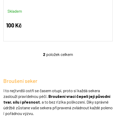
Skladem
100 Kč
2
položek celkem
O
v
l
á
d
Broušení seker
a
c
í
I to nejtvrdší ostří se časem otupí, proto si každá sekera
p
zaslouží pravidelnou péči.
Broušení vrací čepeli její původní
r
tvar, sílu i přesnost
, a to bez rizika poškození. Díky správné
v
údržbě zůstane vaše sekera připravená zvládnout každé poleno
k
i pořádnou výzvu.
y