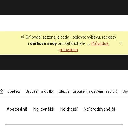
Přejít
🍖 Grilovací sezóna je tady – objevte výbavu, recepty
na
i
dárkové sady
pro šéfkuchaře →
Průvodce
obsah
grilováním
Doplňky
Broušení a ocílky
Služba - Broušení a ostření nástrojů
Se
Ř
a
Abecedně
Nejlevnější
Nejdražší
Nejprodávanější
z
e
n