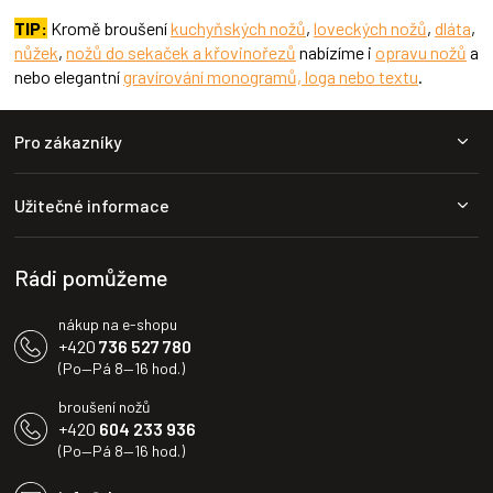
TIP:
Kromě broušení
kuchyňských nožů
,
loveckých nožů
,
dláta
,
nůžek
,
nožů do sekaček a křovinořezů
nabízíme i
opravu nožů
a
nebo elegantní
gravírování monogramů, loga nebo textu
.
Z
Pro zákazníky
á
p
a
Užitečné informace
t
í
Rádi pomůžeme
nákup na e-shopu
+420
736 527 780
(Po—Pá 8—16 hod.)
broušení nožů
+420
604 233 936
(Po—Pá 8—16 hod.)