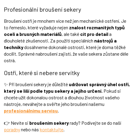
v
Profesionální broušení sekery
ý
p
Broušení ostří je mnohem více než jen mechanické ostření. Je
i
s
to řemeslo, které vyžaduje nejen
znalost rozmanitých typů
u
oceli a brusných materiálů
, ale také
cit pro detail
a
dlouholeté zkušenosti. Za použití speciálních
nástrojů a
techniky
dosáhneme dokonalé ostrosti, které je doma těžké
docílit. Správné nabroušení zajistí, že vaše sekera zůstane déle
ostrá.
Ostří, které si nebere servítky
✨ Při broušení sekery je důležité
udržovat správný úhel ostří,
který se liší podle typu sekery a jejího určení.
Pokud si
chcete užít dokonalou ostrost a dlouhou životnost vašeho
nástroje, neváhejte a svěřte jeho broušení našemu
profesionálnímu servisu
.
👉 Nevíte si
broušením sekery
rady? Podívejte se do naší
poradny
nebo nás
kontaktujte
.