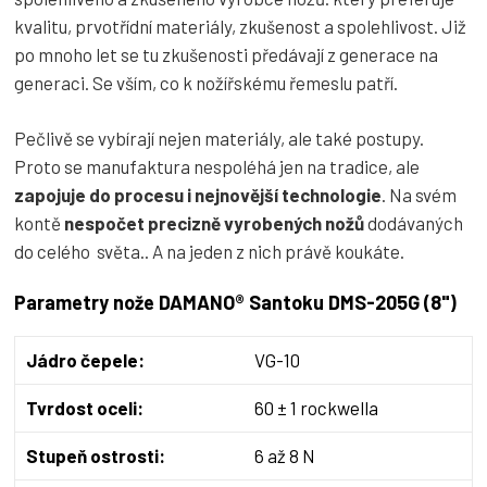
kvalitu, prvotřídní materiály, zkušenost a spolehlivost. Již
po mnoho let se tu zkušenosti předávají z generace na
generaci. Se vším, co k nožířskému řemeslu patří.
Pečlivě se vybírají nejen materiály, ale také postupy.
Proto se manufaktura nespoléhá jen na tradice, ale
zapojuje do procesu i nejnovější technologie
. Na svém
kontě
nespočet precizně vyrobených nožů
dodávaných
do celého světa.. A na jeden z nich právě koukáte.
Parametry nože DAMANO® Santoku DMS-205G (8")
Jádro čepele:
VG-10
Tvrdost oceli:
60 ± 1 rockwella
Stupeň ostrosti:
6 až 8 N