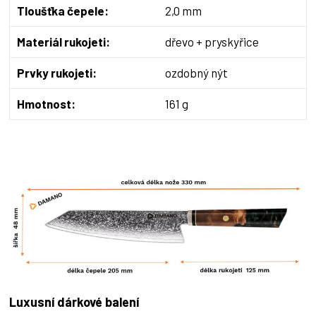
Tloušťka čepele:
2,0 mm
Materiál rukojeti:
dřevo + pryskyřice
Prvky rukojeti:
ozdobný nýt
Hmotnost:
161 g
Luxusní dárkové balení