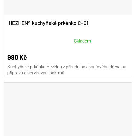
HEZHEN® kuchyňské prkénko C-01
Průměrné
Skladem
hodnocení
produktu
990 Kč
je
Kuchyňské prkénko HezHen z přírodního akáciového dřeva na
5,0
přípravu a servírování pokrmů.
z
5
hvězdiček.