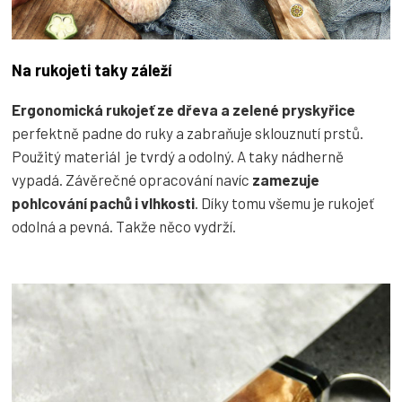
Na rukojeti taky záleží
Ergonomická rukojeť ze dřeva a zelené pryskyřice
perfektně padne do ruky a zabraňuje sklouznutí prstů.
Použitý materiál je tvrdý a odolný. A taky nádherně
vypadá. Závěrečné opracování navíc
zamezuje
pohlcování pachů i vlhkosti
. Díky tomu všemu je rukojeť
odolná a pevná. Takže něco vydrží.