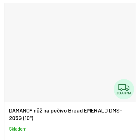
Z
ZDARMA
D
A
DAMANO® nůž na pečivo Bread EMERALD DMS-
205G (10")
R
M
Skladem