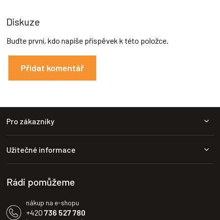
Diskuze
Buďte první, kdo napíše příspěvek k této položce.
Přidat komentář
Z
Pro zákazníky
á
p
a
Užitečné informace
t
í
Rádi pomůžeme
nákup na e-shopu
+420
736 527 780