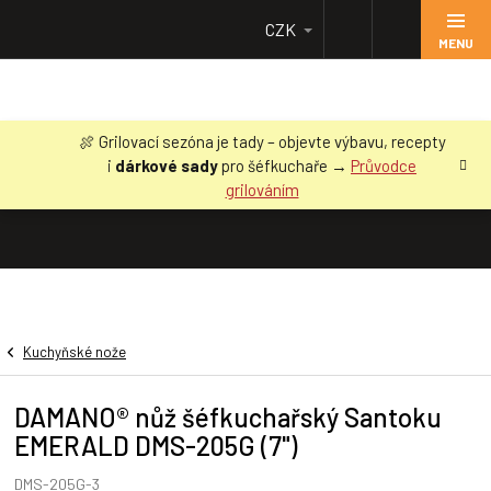
Přejít
CZK
na
obsah
🍖 Grilovací sezóna je tady – objevte výbavu, recepty
i
dárkové sady
pro šéfkuchaře →
Průvodce
grilováním
Kuchyňské nože
DAMANO® nůž šéfkuchařský Santoku
EMERALD DMS-205G (7")
DMS-205G-3