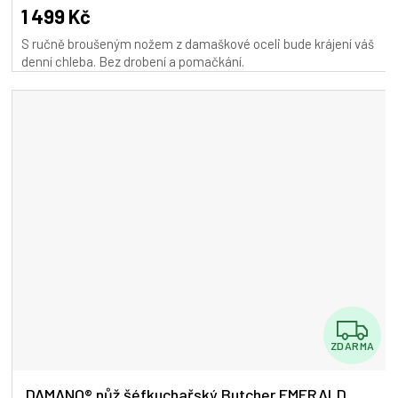
A
1 499 Kč
S ručně broušeným nožem z damaškové oceli bude krájení váš
denní chleba. Bez drobení a pomačkání.
Z
ZDARMA
D
A
DAMANO® nůž šéfkuchařský Butcher EMERALD