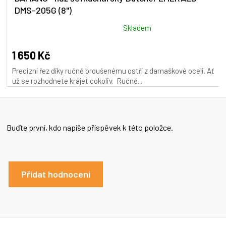
DMS-205G (8")
R
M
Průměrné
Skladem
hodnocení
A
produktu
1 650 Kč
je
Precizní řez díky ručně broušenému ostří z damaškové oceli. Ať
5,0
už se rozhodnete krájet cokoliv. Ručně...
z
5
hvězdiček.
Buďte první, kdo napíše příspěvek k této položce.
Přidat hodnocení