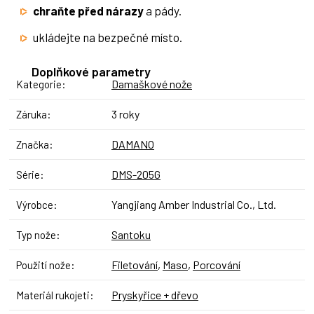
chraňte před nárazy
a pády.
ukládejte na bezpečné místo.
Doplňkové parametry
Damaškové nože
Kategorie
:
3 roky
Záruka
:
DAMANO
Značka
:
DMS-205G
Série
:
Yangjiang Amber Industrial Co., Ltd.
Výrobce
:
Santoku
Typ nože
:
Filetování
,
Maso
,
Porcování
Použití nože
:
Pryskyřice + dřevo
Materiál rukojeti
: