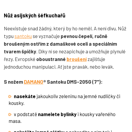
Nůž asijských šéfkuchařů
Neexistuje snad žádný, který by ho neměl. A není divu. Nůž
typu
santoku
se vyznačuje
pevnou čepelí, ručně
broušeným ostřím z damaškové oceli a speciálním
tvarem špičky
. Díky ní se nezapichuje a umožňuje plynulé
řezy. Evropské
oboustranné
broušení
zajišťuje
jednoduchou manipulaci. Ať jste pravák, nebo levák.
S nožem
DAMANO
® Santoku DMS-205G (7"):
nasekáte
jakoukoliv zeleninu na jemné nudličky či
kousky.
v podstatě
namelete bylinky
i kousky vařeného
masa.
nakrájíte jemné plátky
a nahradíte s ním tak i