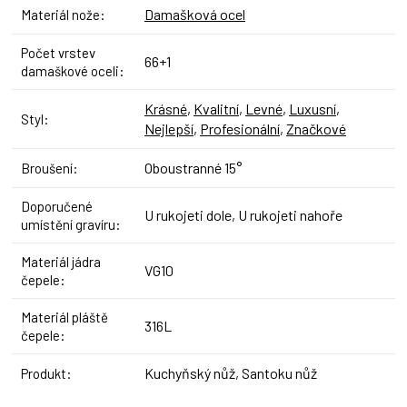
Damašková ocel
Materiál nože
:
Počet vrstev
66+1
damaškové oceli
:
Krásné
,
Kvalitní
,
Levné
,
Luxusní
,
Styl
:
Nejlepší
,
Profesionální
,
Značkové
Oboustranné 15°
Broušení
:
Doporučené
U rukojeti dole, U rukojeti nahoře
umístění gravíru
:
Materiál jádra
VG10
čepele
:
Materiál pláště
316L
čepele
:
Kuchyňský nůž, Santoku nůž
Produkt
: