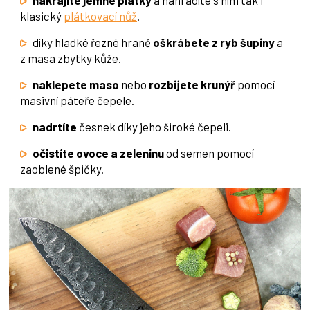
klasický
plátkovací nůž
.
díky hladké řezné hraně
oškrábete z ryb šupiny
a
z masa zbytky kůže.
naklepete maso
nebo
rozbijete krunýř
pomocí
masivní páteře čepele.
nadrtíte
česnek díky jeho široké čepeli.
očistíte ovoce a zeleninu
od semen pomocí
zaoblené špičky.