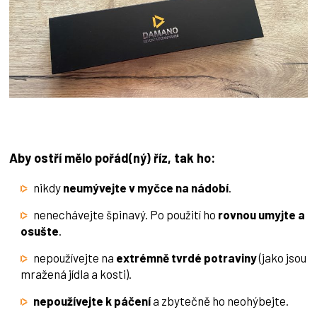
Aby ostří mělo pořád(ný) říz, tak ho:
nikdy
neumývejte v myčce na nádobí
.
nenechávejte špinavý. Po použití ho
rovnou umyjte a
osušte
.
nepoužívejte na
extrémně tvrdé potraviny
(jako jsou
mražená jídla a kosti).
nepoužívejte k páčení
a zbytečně ho neohýbejte.