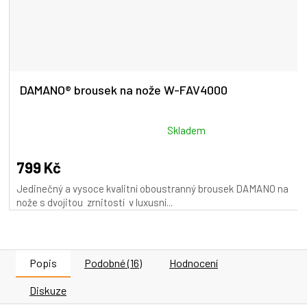
DAMANO® brousek na nože W-FAV4000
Průměrné
Skladem
hodnocení
produktu
799 Kč
je
Jedinečný a vysoce kvalitní oboustranný brousek DAMANO na
5,0
nože s dvojitou zrnitostí v luxusní...
z
5
hvězdiček.
Popis
Podobné (16)
Hodnocení
Diskuze