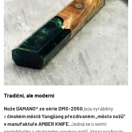
Tradiční, ale moderní
Nože DAMANO® ze série DMS-205G
jsou vyráběny
v
čínském městě Yangjiang přezdívaném „město nožů“
v manufaktuře AMBER KNIFE.
Jedná se o velmi
spolehlivého a zkušeného výrobce nožů. který preferuje