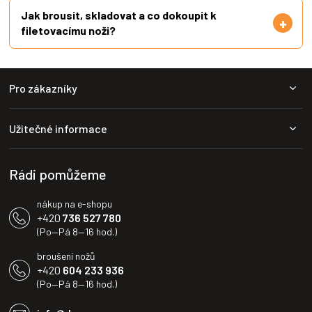
Jak brousit, skladovat a co dokoupit k
filetovacímu noži?
Z
Pro zákazníky
á
p
a
Užitečné informace
t
í
Rádi pomůžeme
nákup na e-shopu
+420
736 527 780
(Po—Pá 8—16 hod.)
broušení nožů
+420
604 233 936
(Po—Pá 8—16 hod.)