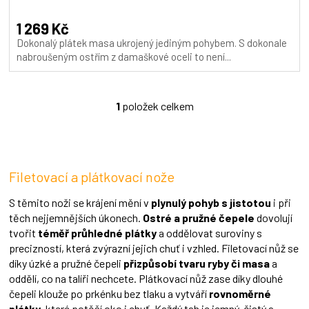
hodnocení
A
produktu
1 269 Kč
je
Dokonalý plátek masa ukrojený jediným pohybem. S dokonale
5,0
nabroušeným ostřím z damaškové oceli to není...
z
5
hvězdiček.
1
položek celkem
O
v
l
á
d
Filetovací a plátkovací nože
a
c
í
S těmito noži se krájení mění v
plynulý pohyb s jistotou
i při
p
těch nejjemnějších úkonech.
Ostré a pružné čepele
dovolují
r
tvořit
téměř průhledné plátky
a oddělovat suroviny s
v
precizností, která zvýrazní jejich chuť i vzhled. Filetovací nůž se
k
díky úzké a pružné čepeli
přizpůsobí tvaru ryby či masa
a
y
oddělí, co na talíři nechcete. Plátkovací nůž zase díky dlouhé
v
ý
čepeli klouže po prkénku bez tlaku a vytváří
rovnoměrné
p
plátky
, které potěší oko i chuť. Každý tah je jemný, čistý a