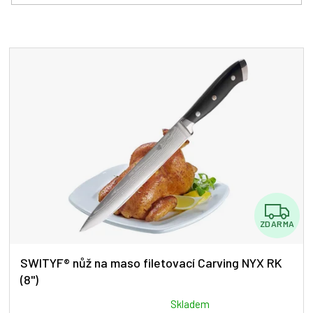
í
p
r
V
o
ý
d
p
u
i
k
s
t
p
ů
r
o
d
u
Z
k
t
ZDARMA
D
ů
A
SWITYF® nůž na maso filetovací Carving NYX RK
(8")
R
M
Průměrné
Skladem