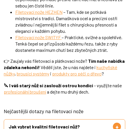
sebou jen čisté linie.
Filetovací nože HEZHEN
– Tam, kde se potkává
mistrovství s tradicí. Damašková ocel a precizní ostří
zvládnou i nejjemnější filet s chirurgickou přesností a
elegancí v každém pohybu.
Filetovací nože SWITYF
– Praktické, svižné a spolehlivé.
Tenká čepel se přizpůsobí každému řezu, takže z ryby
dostanete maximum chuti bez zbytečných ztrát.
👉 Zaujaly vás filetovací a plátkovací nože?
Tím naše nabídka
zdaleka nekončí!
Věděli jste, že u nás najdete i
kuchyňské
nůžky
,
brousicí systémy
i
produkty pro péči o dřevo
?
🔪 I váš starý nůž si zaslouží ostrou kondici
– využijte naše
profesionální broušení
a dejte mu druhý dech.
Nejčastější dotazy na filetovací nože
Jak vybrat kvalitní filetovací nůž?