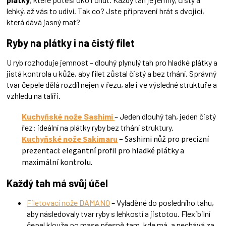
i
lehký, až vás to udiví. Tak co? Jste připraveni hrát s dvojicí,
s
která dává jasný mat?
u
Ryby na plátky i na čistý filet
U ryb rozhoduje jemnost – dlouhý plynulý tah pro hladké plátky a
jistá kontrola u kůže, aby filet zůstal čistý a bez trhání. Správný
tvar čepele dělá rozdíl nejen v řezu, ale i ve výsledné struktuře a
vzhledu na talíři.
Kuchyňské nože Sashimi
– Jeden dlouhý tah, jeden čistý
řez: ideální na plátky ryby bez trhání struktury.
Kuchyňské nože Sakimaru
– Sashimi nůž pro precizní
prezentaci: elegantní profil pro hladké plátky a
maximální kontrolu.
Každý tah má svůj účel
Filetovací nože DAMANO
– Vyladěné do posledního tahu,
aby následovaly tvar ryby s lehkostí a jistotou. Flexibilní
čepel klouže po mase přesně tam, kde má, a nechává za