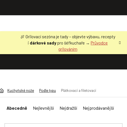
Přejít
🍖 Grilovací sezóna je tady – objevte výbavu, recepty
na
i
dárkové sady
pro šéfkuchaře →
Průvodce
obsah
grilováním
Kuchyňské nože
Podle typu
Plátkovací a filetovací
Ř
a
Abecedně
Nejlevnější
Nejdražší
Nejprodávanější
z
e
n