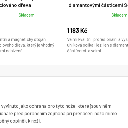
ciového dřeva
diamantovými částicemi S
Průměrné
Skladem
Skladem
hodnocení
produktu
1 183 Kč
je
antní a magnetický stojan
Velmi kvalitní, profesionální a vy
5,0
iového dřeva, který je vhodný
uhlíková ocílka HezHen s diaman
z
mi nabízené...
částicemi a velmi...
5
hvězdiček.
vyvinuto jako ochrana pro tyto nože, které jsou v něm
 kuchaře před poraněním zejména při přenášení nože mimo
běný doplněk k noži.