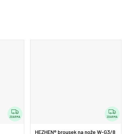
Z
Z
D
D
ZDARMA
ZDARMA
A
A
HEZHEN® brousek na nože W-G3/8
R
R