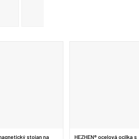
agnetický stojan na
HEZHEN® ocelová ocílka s