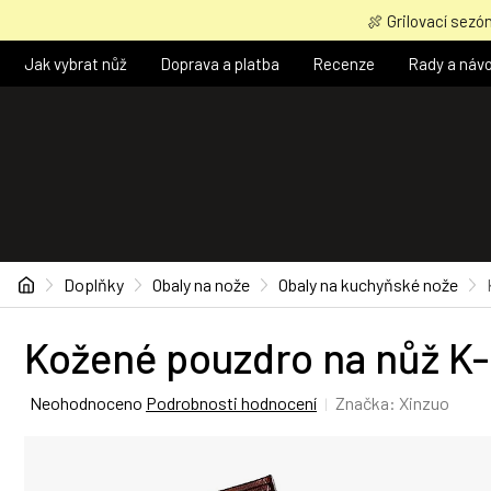
Přejít
🍖 Grilovací sezón
na
obsah
Jak vybrat nůž
Doprava a platba
Recenze
Rady a náv
Domů
Doplňky
Obaly na nože
Obaly na kuchyňské nože
Kožené pouzdro na nůž K-
Průměrné
Neohodnoceno
Podrobnosti hodnocení
Značka:
Xinzuo
hodnocení
produktu
je