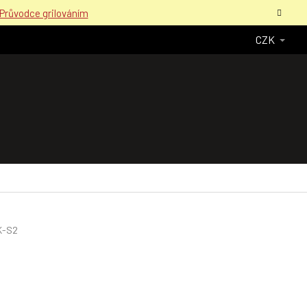
Průvodce grilováním
CZK
K-S2