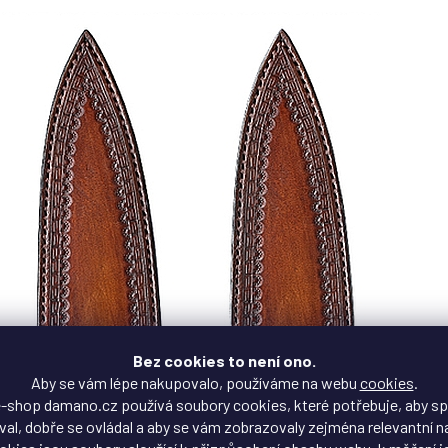
Bez cookies to není ono.
Aby se vám lépe nakupovalo, používáme na webu
cookies
.
-shop damano.cz používá soubory cookies, které potřebuje, aby s
al, dobře se ovládal a aby se vám zobrazovaly zejména relevantní n