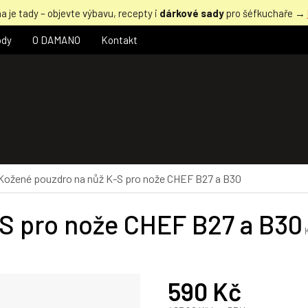
a je tady – objevte výbavu, recepty i
dárkové sady
pro šéfkuchaře →
ody
O DAMANO
Kontakt
Kožené pouzdro na nůž K-S pro nože CHEF B27 a B30
S pro nože CHEF B27 a B30
590 Kč