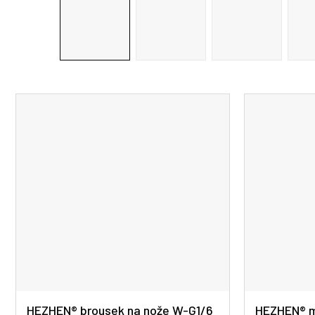
HEZHEN® brousek na nože W-G1/6
HEZHEN® m