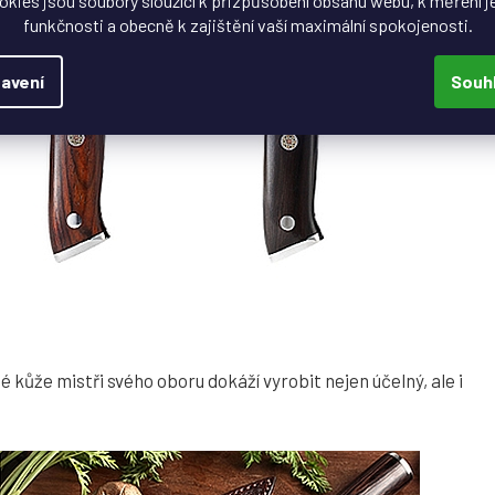
okies jsou soubory sloužící k přizpůsobení obsahu webu, k měření j
funkčnosti a obecně k zajištění vaší maximální spokojenosti.
avení
Souh
 kůže mistři svého oboru dokáží vyrobit nejen účelný, ale i