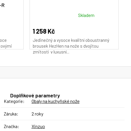
-R
M
M
A
A
Průměrné
Skladem
hodnocení
produktu
1 258 Kč
je
soce
Jedinečný a vysoce kvalitní oboustranný
5,0
tovými
brousek HezHen na nože s dvojitou
z
zrnitostí v luxusní...
5
hvězdiček.
Doplňkové parametry
Obaly na kuchyňské nože
Kategorie
:
2 roky
Záruka
:
Xinzuo
Značka
: