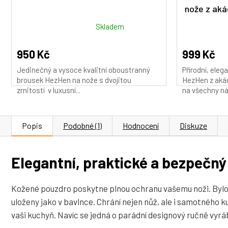
nože z aká
Průměrné
Průměrné
Skladem
hodnocení
hodnocení
produktu
produktu
950 Kč
999 Kč
je
je
Jedinečný a vysoce kvalitní oboustranný
Přírodní, eleg
5,0
4,9
brousek HezHen na nože s dvojitou
HezHen z akác
z
z
zrnitostí v luxusní...
na všechny ná
5
5
hvězdiček.
hvězdiček.
Popis
Podobné (1)
Hodnocení
Diskuze
Elegantní, praktické a bezpečný
Kožené pouzdro poskytne plnou ochranu vašemu noži. Bylo 
uloženy jako v bavlnce. Chrání nejen nůž, ale i samotného
vaši kuchyň. Navíc se jedná o parádní designový ručně vyrá