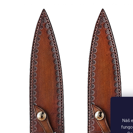
Náš e
fungov