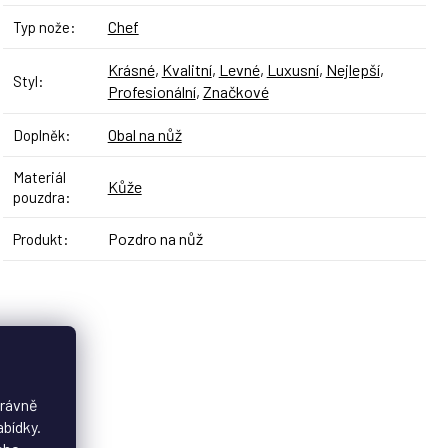
Chef
Typ nože
:
Krásné
,
Kvalitní
,
Levné
,
Luxusní
,
Nejlepší
,
Styl
:
Profesionální
,
Značkové
Obal na nůž
Doplněk
:
Materiál
Kůže
pouzdra
:
Pozdro na nůž
Produkt
:
právně
abídky.