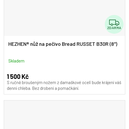
Z
ZDARMA
D
A
HEZHEN® nůž na pečivo Bread RUSSET B30R (8")
R
M
Skladem
A
1 500 Kč
S ručně broušeným nožem z damaškové oceli bude krájení váš
denní chleba. Bez drobení a pomačkání.