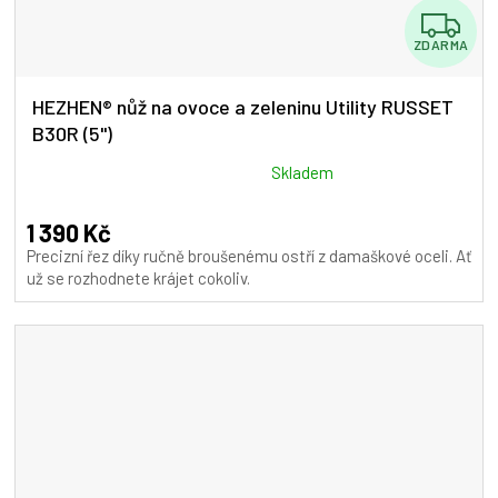
Z
ZDARMA
D
A
HEZHEN® nůž na ovoce a zeleninu Utility RUSSET
B30R (5")
R
M
Průměrné
Skladem
hodnocení
A
produktu
1 390 Kč
je
Precizní řez díky ručně broušenému ostří z damaškové oceli. Ať
5,0
už se rozhodnete krájet cokoliv.
z
5
hvězdiček.