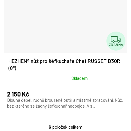
Z
ZDARMA
D
A
HEZHEN® nůž pro šéfkuchaře Chef RUSSET B30R
(8")
R
M
Průměrné
Skladem
hodnocení
A
produktu
2 150 Kč
je
Dlouhá čepel, ručně broušené ostří a mistrné zpracování. Nůž,
5,0
bez kterého se žádný šéfkuchař neobejde. A s...
z
5
hvězdiček.
6
položek celkem
O