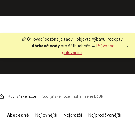
Přejít
🍖 Grilovací sezóna je tady – objevte výbavu, recepty
na
i
dárkové sady
pro šéfkuchaře →
Průvodce
obsah
grilováním
Kuchyňské nože
Kuchyňské nože Hezhen série B30R
Ř
a
Abecedně
Nejlevnější
Nejdražší
Nejprodávanější
z
e
n