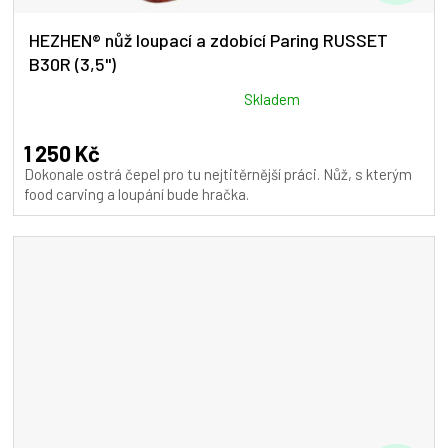
D
A
HEZHEN® nůž loupací a zdobící Paring RUSSET
B30R (3,5")
R
M
Průměrné
Skladem
hodnocení
A
produktu
1 250 Kč
je
Dokonale ostrá čepel pro tu nejtitěrnější práci. Nůž, s kterým
5,0
food carving a loupání bude hračka.
z
5
hvězdiček.