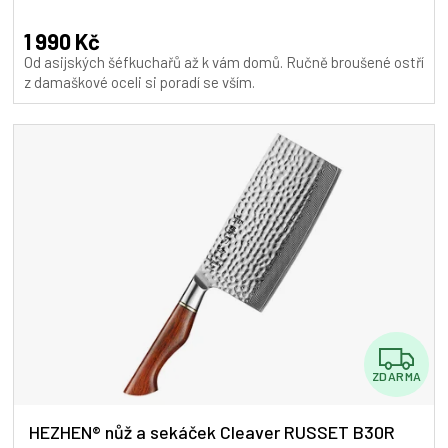
hodnocení
A
produktu
1 990 Kč
je
Od asijských šéfkuchařů až k vám domů. Ručně broušené ostří
5,0
z damaškové oceli si poradí se vším.
z
5
hvězdiček.
Z
ZDARMA
D
A
HEZHEN® nůž a sekáček Cleaver RUSSET B30R