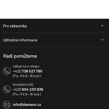
v
l
á
d
Z
a
Pro zákazníky
c
á
í
p
p
a
r
Užitečné informace
t
v
í
k
y
Rádi pomůžeme
v
ý
nákup na e-shopu
p
+420
736 527 780
i
(Po—Pá 8—16 hod.)
s
u
broušení nožů
+420
604 233 936
(Po—Pá 8—16 hod.)
info@damano.cz