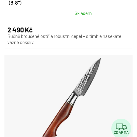
(6,8")
R
M
Průměrné
Skladem
hodnocení
A
produktu
2 490 Kč
je
Ručně broušené ostří a robustní čepel – s tímhle nasekáte
5,0
vážně cokoliv.
z
5
hvězdiček.
Z
ZDARMA